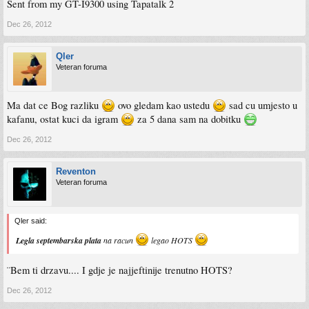
Sent from my GT-I9300 using Tapatalk 2
Dec 26, 2012
Qler
Veteran foruma
Ma dat ce Bog razliku
ovo gledam kao ustedu
sad cu umjesto u
kafanu, ostat kuci da igram
za 5 dana sam na dobitku
Dec 26, 2012
Reventon
Veteran foruma
Qler said:
Legla septembarska plata
na racun
legao HOTS
¨Bem ti drzavu.... I gdje je najjeftinije trenutno HOTS?
Dec 26, 2012