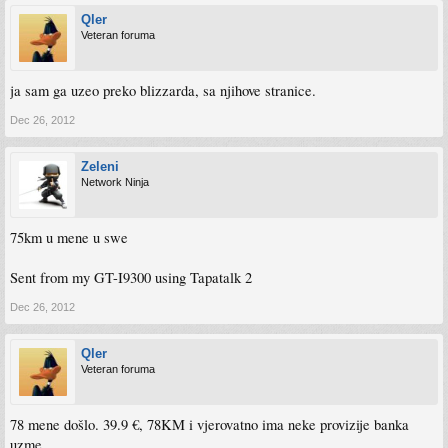
Qler
Veteran foruma
ja sam ga uzeo preko blizzarda, sa njihove stranice.
Dec 26, 2012
Zeleni
Network Ninja
75km u mene u swe
Sent from my GT-I9300 using Tapatalk 2
Dec 26, 2012
Qler
Veteran foruma
78 mene došlo. 39.9 €, 78KM i vjerovatno ima neke provizije banka
uzme.