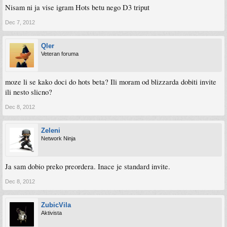
Nisam ni ja vise igram Hots betu nego D3 triput
Dec 7, 2012
Qler
Veteran foruma
moze li se kako doci do hots beta? Ili moram od blizzarda dobiti invite
ili nesto slicno?
Dec 8, 2012
Zeleni
Network Ninja
Ja sam dobio preko preordera. Inace je standard invite.
Dec 8, 2012
ZubicVila
Aktivista