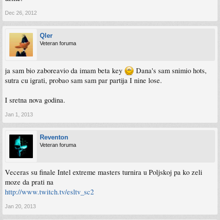
Dec 26, 2012
Qler
Veteran foruma
ja sam bio zaboreavio da imam beta key
Dana's sam snimio hots,
sutra cu igrati, probao sam sam par partija I nine lose.
I sretna nova godina.
Jan 1, 2013
Reventon
Veteran foruma
Veceras su finale Intel extreme masters turnira u Poljskoj pa ko zeli
moze da prati na
http://www.twitch.tv/esltv_sc2
Jan 20, 2013