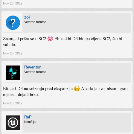
Nov 20, 2012
zoi
Veteran foruma
Znam, al priča se o SC2
Eh kad bi D3 bio po cijenu SC2, što bi
valjalo.
Nov 20, 2012
Reventon
Veteran foruma
Bit ce i D3 na snizenju pred ekspanziju
A vala ja svoj nisam igrao
mjesec, dojadi brzo.
Nov 20, 2012
RaP
Komšija