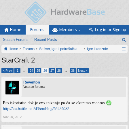
Home
Forums
Members
Log in or Sign up
Search Forums
Recent Posts
Home
Forums
Softver, igre i potrošačka elektronika
Igre i konzole
StarCraft 2
< Prev
1
←
24
25
26
27
28
→
38
Next >
Reventon
Veteran foruma
Eto iskoristite dok je ovo snizenje pa da se okupimo veceras
http://eu.battle.net/d3/en/blog/6543628/
Nov 20, 2012