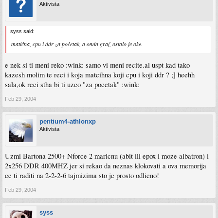
Aktivista
syss said:
matična, cpu i ddr za početak, a onda graf, ostalo je oke.
e nek si ti meni reko :wink: samo vi meni recite.al uspt kad tako
kazesh molim te reci i koja matcihna koji cpu i koji ddr ? ;] heehh
sala,ok reci stha bi ti uzeo "za pocetak" :wink:
Feb 29, 2004
pentium4-athlonxp
Aktivista
Uzmi Bartona 2500+ Nforce 2 maricnu (abit ili epox i moze albatron) i
2x256 DDR 400MHZ jer si rekao da neznas klokovati a ova memorija
ce ti raditi na 2-2-2-6 tajmizima sto je prosto odlicno!
Feb 29, 2004
syss