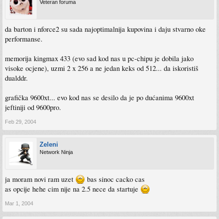
Veteran foruma
da barton i nforce2 su sada najoptimalnija kupovina i daju stvarno oke
performanse.
memorija kingmax 433 (evo sad kod nas u pc-chipu je dobila jako
visoke ocjene), uzmi 2 x 256 a ne jedan keks od 512... da iskoristiš
dualddr.
grafička 9600xt... evo kod nas se desilo da je po dućanima 9600xt
jeftiniji od 9600pro.
Feb 29, 2004
Zeleni
Network Ninja
ja moram novi ram uzet
bas sinoc cacko cas
as opcije hehe cim nije na 2.5 nece da startuje
Mar 1, 2004