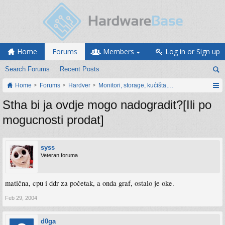
Home
Forums
Members
Log in or Sign up
Search Forums
Recent Posts
Home
Forums
Hardver
Monitori, storage, kućišta, periferija
Stha bi ja ovdje mogo nadogradit?[Ili po
mogucnosti prodat]
syss
Veteran foruma
matična, cpu i ddr za početak, a onda graf, ostalo je oke.
Feb 29, 2004
d0ga