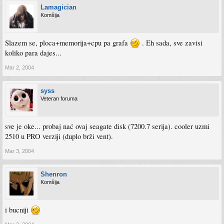
Lamagician
Komšija
Slazem se, ploca+memorija+cpu pa grafa
. Eh sada, sve zavisi
koliko para dajes...
Mar 2, 2004
syss
Veteran foruma
sve je oke... probaj nać ovaj seagate disk (7200.7 serija). cooler uzmi
2510 u PRO verziji (duplo brži vent).
Mar 3, 2004
Shenron
Komšija
i bucniji