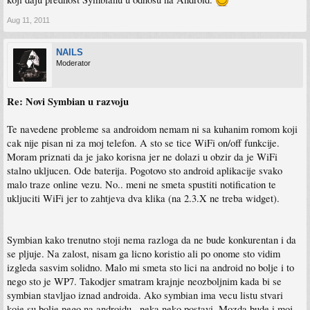
on mi javi nema wi-fi... nisam ga upalio, ili odem na market isto problem, nema wi-
fi.. Znaci moras stavidi widget i svaki put paliti/gasiti wi-fi da bi nesto radio. Ja na
Aug 11, 2011
symbianu pokrenem ovi store, on zna da meni treba net, i trazi prvu konekciju po
prioritetima, pa ako nema nigdje wi-fi, pita me hocu li na bhmobile internet... isto
tako i sa operom i ostalim aplikacijama. To mi je bas glupo rjeseno na androidu,
NAILS
iako on nije tema danasnje emisije
Moderator
Re: Novi Symbian u razvoju
Te navedene probleme sa androidom nemam ni sa kuhanim romom koji
cak nije pisan ni za moj telefon. A sto se tice WiFi on/off funkcije.
Moram priznati da je jako korisna jer ne dolazi u obzir da je WiFi
stalno ukljucen. Ode baterija. Pogotovo sto android aplikacije svako
malo traze online vezu. No.. meni ne smeta spustiti notification te
ukljuciti WiFi jer to zahtjeva dva klika (na 2.3.X ne treba widget).
Symbian kako trenutno stoji nema razloga da ne bude konkurentan i da
se pljuje. Na zalost, nisam ga licno koristio ali po onome sto vidim
izgleda sasvim solidno. Malo mi smeta sto lici na android no bolje i to
nego sto je WP7. Takodjer smatram krajnje neozboljnim kada bi se
symbian stavljao iznad androida. Ako symbian ima vecu listu stvari
koje su bolje nego na androidu.. neka neko postavi. Mozda bude i moj