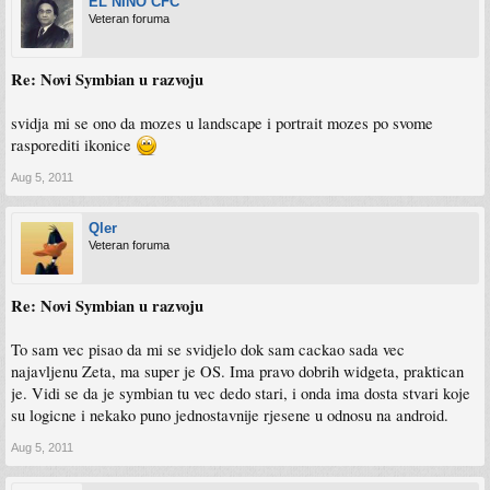
EL NINO CFC
Veteran foruma
Re: Novi Symbian u razvoju
svidja mi se ono da mozes u landscape i portrait mozes po svome
rasporediti ikonice
Aug 5, 2011
Qler
Veteran foruma
Re: Novi Symbian u razvoju
To sam vec pisao da mi se svidjelo dok sam cackao sada vec
najavljenu Zeta, ma super je OS. Ima pravo dobrih widgeta, praktican
je. Vidi se da je symbian tu vec dedo stari, i onda ima dosta stvari koje
su logicne i nekako puno jednostavnije rjesene u odnosu na android.
Aug 5, 2011