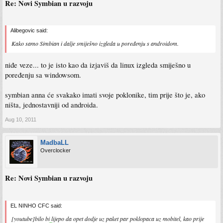
Re: Novi Symbian u razvoju
Alibegovic said:
Kako samo Simbian i dalje smiješno izgleda u poređenju s androidom.
niđe veze... to je isto kao da izjaviš da linux izgleda smiješno u
poređenju sa windowsom.
symbian anna će svakako imati svoje poklonike, tim prije što je, ako
ništa, jednostavniji od androida.
Aug 10, 2011
MadbaLL
Overclocker
Re: Novi Symbian u razvoju
EL NINHO CFC said:
[youtube]bilo bi lijepo da opet dodje uz paket par poklopaca uz mobitel, kao prije