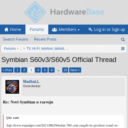
Home
Forums
Members
Log in or Sign up
Search Forums
Recent Posts
Forums
...
TV, Hi-Fi, telefoni, tableti, satovi, IoT oprema
Symbian S60v3/S60v5 Official Thread
< Prev
1
2
3
4
5
6
→
29
Next >
MadbaLL
Overclocker
Re: Novi Symbian u razvoju
Qler said:
http://www.engadget.com/2011/06/29/nokia-700-zeta-caught-in-spyshots-ready-to-