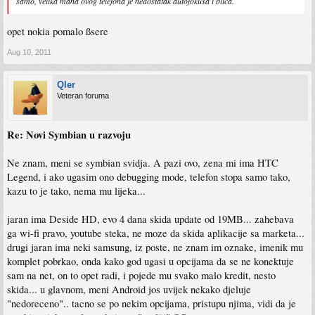
samo, velika mana ovog telefona je nedostatak autofokusa i blica.
opet nokia pomalo ßsere
Aug 10, 2011
Qler
Veteran foruma
Re: Novi Symbian u razvoju
Ne znam, meni se symbian svidja. A pazi ovo, zena mi ima HTC
Legend, i ako ugasim ono debugging mode, telefon stopa samo tako,
kazu to je tako, nema mu lijeka...
jaran ima Deside HD, evo 4 dana skida update od 19MB... zahebava
ga wi-fi pravo, youtube steka, ne moze da skida aplikacije sa marketa...
drugi jaran ima neki samsung, iz poste, ne znam im oznake, imenik mu
komplet pobrkao, onda kako god ugasi u opcijama da se ne konektuje
sam na net, on to opet radi, i pojede mu svako malo kredit, nesto
skida... u glavnom, meni Android jos uvijek nekako djeluje
"nedoreceno".. tacno se po nekim opcijama, pristupu njima, vidi da je