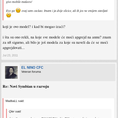
give-mobile-makeov/
Evo ga
ovaj sam cackao. Imam i ja dvije slicice, ali ih jos ne smijem stavljati
koji je ovo model? i kad bi mogao izaći?
i šta su ono rekli, na koje sve modele će moći apgrejd na annu? znam
za n8 sigurno, ali bilo je još modela za koje su naveli da će se moći
apgrejdovati...
Jul 23, 2011
EL NINO CFC
Veteran foruma
Re: Novi Symbian u razvoju
MadbaLL said:
Qler said: