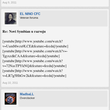
Aug 9, 2011
EL NINO CFC
Veteran foruma
Re: Novi Symbian u razvoju
[youtube]http://www.youtube.com/watch?
v=UamMwzu9LCE&feature=feedu[/youtube]
[youtube]http://www.youtube.com/watch?v=-
TgyxzdkCAA&feature=feedu[/youtube]
[youtube]http://www.youtube.com/watch?
v=72NasTPYkNQ&feature=feedu[/youtube]
[youtube]http://www.youtube.com/watch?
v=LR7g5HhGw2k&feature=feedu[/youtube]
Aug 10, 2011
MadbaLL
Overclocker