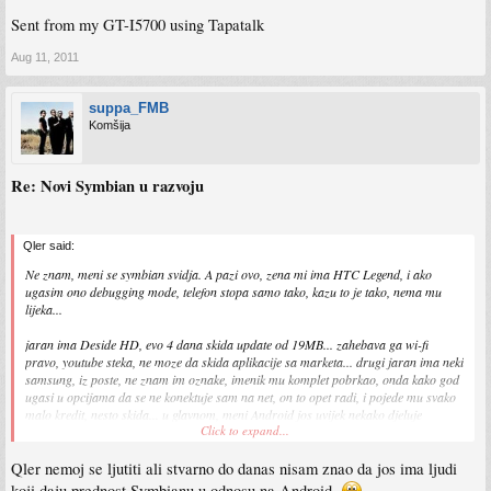
Sent from my GT-I5700 using Tapatalk
Aug 11, 2011
suppa_FMB
Komšija
Re: Novi Symbian u razvoju
Qler said:
Ne znam, meni se symbian svidja. A pazi ovo, zena mi ima HTC Legend, i ako
ugasim ono debugging mode, telefon stopa samo tako, kazu to je tako, nema mu
lijeka...
jaran ima Deside HD, evo 4 dana skida update od 19MB... zahebava ga wi-fi
pravo, youtube steka, ne moze da skida aplikacije sa marketa... drugi jaran ima neki
samsung, iz poste, ne znam im oznake, imenik mu komplet pobrkao, onda kako god
ugasi u opcijama da se ne konektuje sam na net, on to opet radi, i pojede mu svako
malo kredit, nesto skida... u glavnom, meni Android jos uvijek nekako djeluje
Click to expand...
"nedoreceno".. tacno se po nekim opcijama, pristupu njima, vidi da je symbian, iako
realno arhaican, "zreliji" OS.
Qler nemoj se ljutiti ali stvarno do danas nisam znao da jos ima ljudi
Npr. sta me pravo nervira kod androida, otvorim recimo Operu hocu da surfam, i
koji daju prednost Symbianu u odnosu na Android.