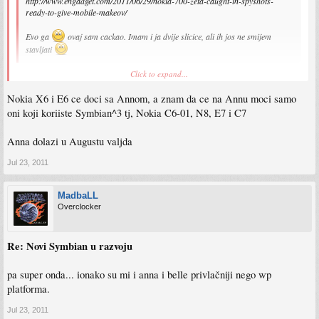
http://www.engadget.com/2011/06/29/nokia-700-zeta-caught-in-spyshots-
ready-to-give-mobile-makeov/
Evo ga
ovaj sam cackao. Imam i ja dvije slicice, ali ih jos ne smijem
stavljati
Click to expand...
koji je ovo model? i kad bi mogao izaći?
Nokia X6 i E6 ce doci sa Annom, a znam da ce na Annu moci samo
i šta su ono rekli, na koje sve modele će moći apgrejd na annu? znam za n8
sigurno, ali bilo je još modela za koje su naveli da će se moći apgrejdovati...
oni koji koriiste Symbian^3 tj, Nokia C6-01, N8, E7 i C7
Anna dolazi u Augustu valjda
Jul 23, 2011
MadbaLL
Overclocker
Re: Novi Symbian u razvoju
pa super onda... ionako su mi i anna i belle privlačniji nego wp
platforma.
Jul 23, 2011