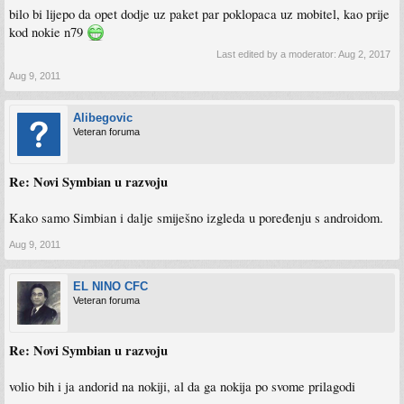
bilo bi lijepo da opet dodje uz paket par poklopaca uz mobitel, kao prije
kod nokie n79
Last edited by a moderator:
Aug 2, 2017
Aug 9, 2011
Alibegovic
Veteran foruma
Re: Novi Symbian u razvoju
Kako samo Simbian i dalje smiješno izgleda u poređenju s androidom.
Aug 9, 2011
EL NINO CFC
Veteran foruma
Re: Novi Symbian u razvoju
volio bih i ja andorid na nokiji, al da ga nokija po svome prilagodi