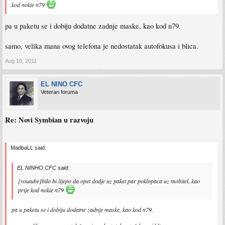
kod nokie n79
pa u paketu se i dobiju dodatne zadnje maske, kao kod n79.
samo, velika mana ovog telefona je nedostatak autofokusa i blica.
Aug 10, 2011
EL NINO CFC
Veteran foruma
Re: Novi Symbian u razvoju
MadbaLL said:
EL NINHO CFC said:
[youtube]bilo bi lijepo da opet dodje uz paket par poklopaca uz mobitel, kao
prije kod nokie n79
pa u paketu se i dobiju dodatne zadnje maske, kao kod n79.