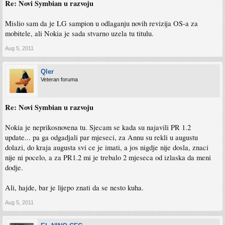
Re: Novi Symbian u razvoju
Mislio sam da je LG sampion u odlaganju novih revizija OS-a za
mobitele, ali Nokia je sada stvarno uzela tu titulu.
Aug 5, 2011
Qler
Veteran foruma
Re: Novi Symbian u razvoju
Nokia je neprikosnovena tu. Sjecam se kada su najavili PR 1.2
update... pa ga odgadjali par mjeseci, za Annu su rekli u augustu
dolazi, do kraja augusta svi ce je imati, a jos nigdje nije dosla, znaci
nije ni pocelo, a za PR1.2 mi je trebalo 2 mjeseca od izlaska da meni
dodje.
Ali, hajde, bar je lijepo znati da se nesto kuha.
Aug 5, 2011