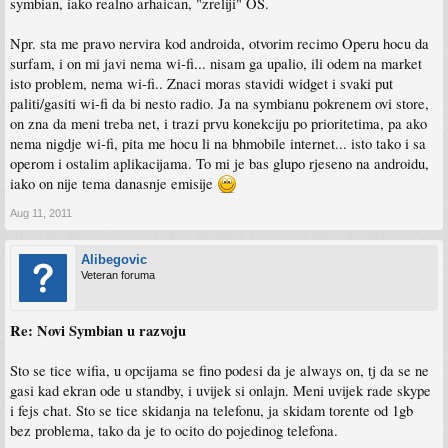
symbian, iako realno arhaican, "zreliji" OS.
Npr. sta me pravo nervira kod androida, otvorim recimo Operu hocu da
surfam, i on mi javi nema wi-fi... nisam ga upalio, ili odem na market
isto problem, nema wi-fi.. Znaci moras stavidi widget i svaki put
paliti/gasiti wi-fi da bi nesto radio. Ja na symbianu pokrenem ovi store,
on zna da meni treba net, i trazi prvu konekciju po prioritetima, pa ako
nema nigdje wi-fi, pita me hocu li na bhmobile internet... isto tako i sa
operom i ostalim aplikacijama. To mi je bas glupo rjeseno na androidu,
iako on nije tema danasnje emisije
Aug 11, 2011
Alibegovic
Veteran foruma
Re: Novi Symbian u razvoju
Sto se tice wifia, u opcijama se fino podesi da je always on, tj da se ne
gasi kad ekran ode u standby, i uvijek si onlajn. Meni uvijek rade skype
i fejs chat. Sto se tice skidanja na telefonu, ja skidam torente od 1gb
bez problema, tako da je to ocito do pojedinog telefona.