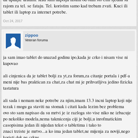
rajom za tel. se fataju. Tel. koristim samo kad trebam zvati. Kuci ili
tablet ili laptop za internet potrebe.
Oct 24, 2017
zippoo
Veteran foruma
ja sam imao tablet do unazad godinu ipo,kada je crko i nisam vise ni
kupovao
ali cinjenica da je tablet bolji za yt,za forum,za citanje portala i pdf-a
meni nije bas praktican za chat,za chat mi je prihvatljiva jedino fizicka
tastatura
ali sada i nemam neke potrebe za njim,imam 13.3 incni laptop koji nije
tezak i mogu ga staviti na stomak i citati kada lezim bez problema
ovo sto sam napisao da su mrtvi je iz razloga sto vise niko ne izbacuje
po nekoliko modela,nema takmicenja ciji je bolji,u inrofmatickim
casopisima jedan ili nijedan tekst o tabletima i tako to
znaci trziste je mrtvo...a ko ima jedan tablet,ne mijenja za noviji,nego
koristi dok ne crkne