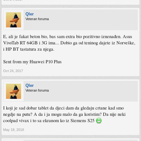
Qler
Veteran foruma
E, ali je fakat beton bio, bas sam extra bio pozitivno iznenađen. Asus
VivoTab RT 64GB i 3G ima... Dobio ga od teninog dajete iz Norveške,
i HP BT tastatura za njega.
Sent from my Huawei P10 Plus
Oct 24, 2017
Qler
Veteran foruma
I koji je sad dobar tablet da djeci dam da gledaju crtane kad smo
negdje na putu? A da i ja mogu malo da ga koristim? Da nije neki
coolpad vivax i to sa ekranom ko iz Siemens S25
May 18, 2018