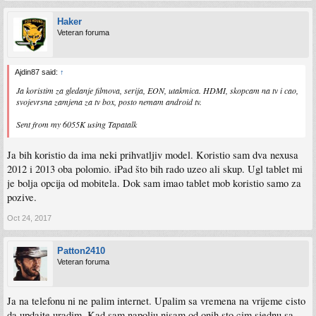
Haker
Veteran foruma
Ajdin87 said:
↑
Ja koristim za gledanje filmova, serija, EON, utakmica. HDMI, skopcam na tv i cao,
svojevrsna zamjena za tv box, posto nemam android tv.
Sent from my 6055K using Tapatalk
Ja bih koristio da ima neki prihvatljiv model. Koristio sam dva nexusa
2012 i 2013 oba polomio. iPad što bih rado uzeo ali skup. Ugl tablet mi
je bolja opcija od mobitela. Dok sam imao tablet mob koristio samo za
pozive.
Oct 24, 2017
Patton2410
Veteran foruma
Ja na telefonu ni ne palim internet. Upalim sa vremena na vrijeme cisto
da updajte uradim. Kad sam napolju nisam od onih sto cim sjednu sa