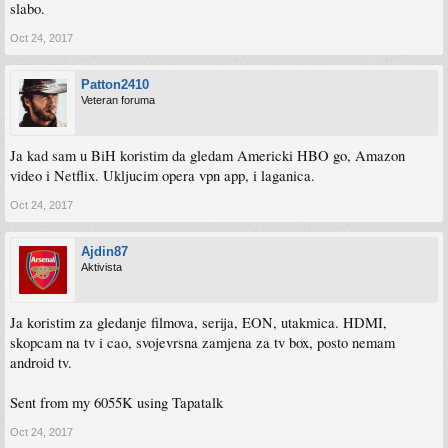
slabo.
Oct 24, 2017
Patton2410
Veteran foruma
Ja kad sam u BiH koristim da gledam Americki HBO go, Amazon
video i Netflix. Ukljucim opera vpn app, i laganica.
Oct 24, 2017
Ajdin87
Aktivista
Ja koristim za gledanje filmova, serija, EON, utakmica. HDMI,
skopcam na tv i cao, svojevrsna zamjena za tv box, posto nemam
android tv.
Sent from my 6055K using Tapatalk
Oct 24, 2017