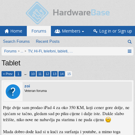
Home
Forums
Members
Log in or Sign up
Search Forums
Recent Posts
Forums
...
TV, Hi-Fi, telefoni, tableti, satovi, IoT oprema
Tablet
< Prev
1
←
10
11
12
13
14
15
zoi
Veteran foruma
Prije dvije sam prodao iPad 4 za oko 350 KM, koji cener gore dolje, ne
sjećam se tačno, gledam sad po piku cijene i dalje iste. Dakle slabo
tržište, niko nove ne nabavlja pa starima i ne pada cijena
Mada dobro dođe kad si u kući za surfanja i youtube, a mimo toga