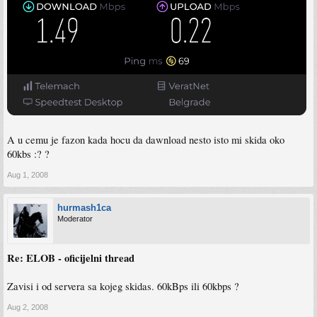
A u cemu je fazon kada hocu da dawnload nesto isto mi skida oko
60kbs :? ?
Aug 1, 2008
hurmash1ca
Moderator
Re: ELOB - oficijelni thread
Zavisi i od servera sa kojeg skidas. 60kBps ili 60kbps ?
Aug 2, 2008