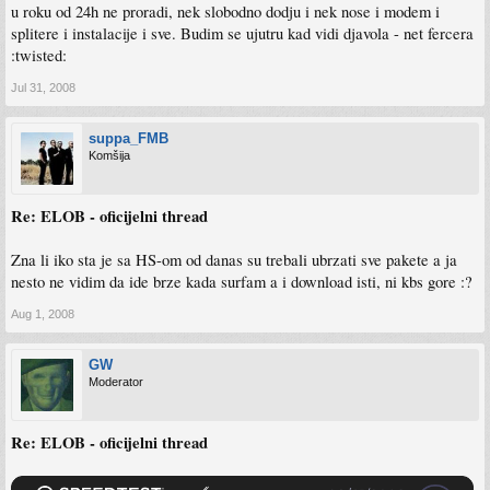
u roku od 24h ne proradi, nek slobodno dodju i nek nose i modem i
splitere i instalacije i sve. Budim se ujutru kad vidi djavola - net fercera
:twisted:
Jul 31, 2008
suppa_FMB
Komšija
Re: ELOB - oficijelni thread
Zna li iko sta je sa HS-om od danas su trebali ubrzati sve pakete a ja
nesto ne vidim da ide brze kada surfam a i download isti, ni kbs gore :?
Aug 1, 2008
GW
Moderator
Re: ELOB - oficijelni thread