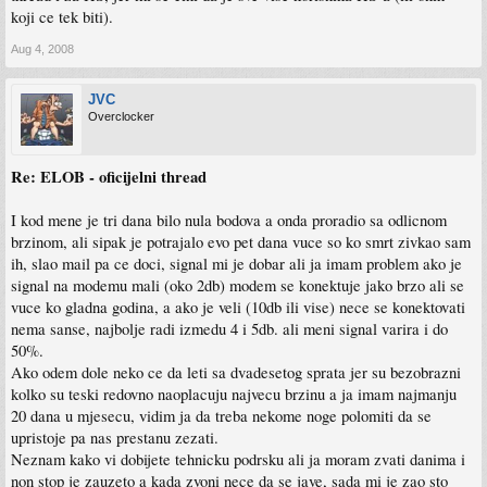
koji ce tek biti).
Aug 4, 2008
JVC
Overclocker
Re: ELOB - oficijelni thread
I kod mene je tri dana bilo nula bodova a onda proradio sa odlicnom
brzinom, ali sipak je potrajalo evo pet dana vuce so ko smrt zivkao sam
ih, slao mail pa ce doci, signal mi je dobar ali ja imam problem ako je
signal na modemu mali (oko 2db) modem se konektuje jako brzo ali se
vuce ko gladna godina, a ako je veli (10db ili vise) nece se konektovati
nema sanse, najbolje radi izmedu 4 i 5db. ali meni signal varira i do
50%.
Ako odem dole neko ce da leti sa dvadesetog sprata jer su bezobrazni
kolko su teski redovno naoplacuju najvecu brzinu a ja imam najmanju
20 dana u mjesecu, vidim ja da treba nekome noge polomiti da se
upristoje pa nas prestanu zezati.
Neznam kako vi dobijete tehnicku podrsku ali ja moram zvati danima i
non stop je zauzeto a kada zvoni nece da se jave, sada mi je zao sto