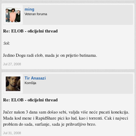
ming
Veteran foruma
Re: ELOB - oficijelni thread
:lol:
Jedino Dogu radi elob, mada je on prijetio batinama.
Jul 27, 2008
Tir Anasazi
Komšija
Re: ELOB - oficijelni thread
Jučer nakon 3 dana sam došao sebi, valjda više neće pucati konekcija.
Mada kod mene i RapidShare pici ko lud, kao i torrenti. Cak i najveci
problem do sada, surfanje, sada je prihvatljivo brzo.
Jul 31, 2008