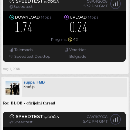
Aug 1, 2008
suppa_FMB
Komšija
Re: ELOB - oficijelni thread