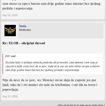
sam otisao sa epn-a barem sam dvije godine imao internet bez ijednog
prekida i usporavanja.
Aug 10, 2008
Vedo
Moderator
Re: ELOB - oficijelni thread
JVC said:
Neznam kako vi dobijete tehnicku podrsku ali ja moram zvati danima i non stop je
zauzeto a kada zvoni nece da se jave, sada mi je zao sto sam otisao sa epn-a barem
sam dvije godine imao internet bez ijednog prekida i usporavanja.
Nije da nece da se jave, vec Slovenci im ne daju da zaposle jos par
ljudi, tako da i ovi momci sto rade na telefonima, i oni idu na teren i
popravljaju.
Aug 10, 2008
(You must log in or sign up to reply here.)