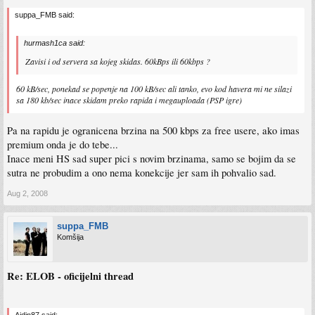
suppa_FMB said:
hurmash1ca said:
Zavisi i od servera sa kojeg skidas. 60kBps ili 60kbps ?
60 kB/sec, ponekad se popenje na 100 kB/sec ali tanko, evo kod havera mi ne silazi
sa 180 kb/sec inace skidam preko rapida i megauploada (PSP igre)
Pa na rapidu je ogranicena brzina na 500 kbps za free usere, ako imas
premium onda je do tebe...
Inace meni HS sad super pici s novim brzinama, samo se bojim da se
sutra ne probudim a ono nema konekcije jer sam ih pohvalio sad.
Aug 2, 2008
suppa_FMB
Komšija
Re: ELOB - oficijelni thread
Ajdin87 said: