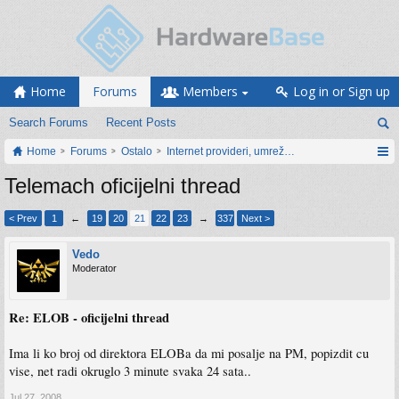
Home
Forums
Members
Log in or Sign up
Search Forums
Recent Posts
Home
Forums
Ostalo
Internet provideri, umrežavanje i web servisi
Telemach oficijelni thread
< Prev
1
←
19
20
21
22
23
→
337
Next >
Vedo
Moderator
Re: ELOB - oficijelni thread
Ima li ko broj od direktora ELOBa da mi posalje na PM, popizdit cu
vise, net radi okruglo 3 minute svaka 24 sata..
Jul 27, 2008