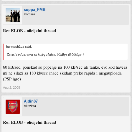
suppa_FMB
Komšija
Re: ELOB - oficijelni thread
hurmash1ca said:
Zavisi i od servera sa kojeg skidas. 60kBps ili 60kbps ?
60 kB/sec, ponekad se popenje na 100 kB/sec ali tanko, evo kod havera
mi ne silazi sa 180 kb/sec inace skidam preko rapida i megauploada
(PSP igre)
Aug 2, 2008
Ajdin87
Aktivista
Re: ELOB - oficijelni thread