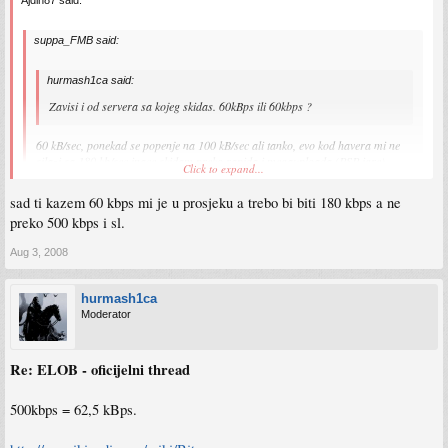
suppa_FMB said:
hurmash1ca said:
Zavisi i od servera sa kojeg skidas. 60kBps ili 60kbps ?
60 kB/sec, ponekad se popenje na 100 kB/sec ali tanko, evo kod havera mi ne
silazi sa 180 kb/sec inace skidam preko rapida i megauploada (PSP igre)
Click to expand...
Pa
na rapidu je ogranicena brzina na 500 kbps
za free usere, ako imas premium
sad ti kazem 60 kbps mi je u prosjeku a trebo bi biti 180 kbps a ne
onda je do tebe...
preko 500 kbps i sl.
Inace meni HS sad super pici s novim brzinama, samo se bojim da se sutra ne
probudim a ono nema konekcije jer sam ih pohvalio sad.
Aug 3, 2008
hurmash1ca
Moderator
Re: ELOB - oficijelni thread
500kbps = 62,5 kBps.