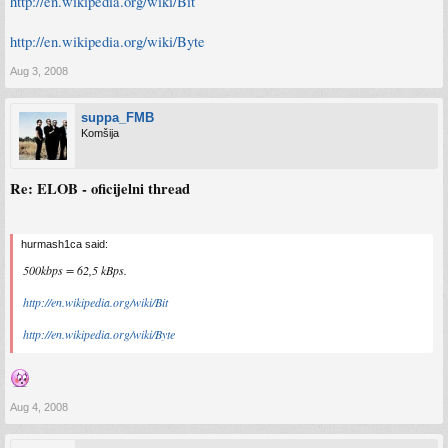
http://en.wikipedia.org/wiki/Bit
http://en.wikipedia.org/wiki/Byte
Aug 3, 2008
suppa_FMB
Komšija
Re: ELOB - oficijelni thread
hurmash1ca said:
500kbps = 62,5 kBps.
http://en.wikipedia.org/wiki/Bit
http://en.wikipedia.org/wiki/Byte
Aug 4, 2008