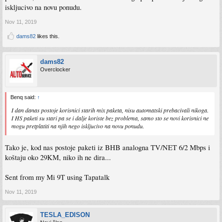
iskljucivo na novu ponudu.
Nov 11, 2019
dams82
likes this.
dams82
Overclocker
Benq said:
↑
I dan danas postoje korisnici starih mix paketa, nisu automatski prebacivali nikoga.
I HS paketi su stari pa se i dalje koriste bez problema, samo sto se novi korisnici ne
mogu pretplatiti na njih nego iskljucivo na novu ponudu.
Tako je, kod nas postoje paketi iz BHB analogna TV/NET 6/2 Mbps i
koštaju oko 29KM, niko ih ne dira...
Sent from my Mi 9T using Tapatalk
Nov 11, 2019
TESLA_EDISON