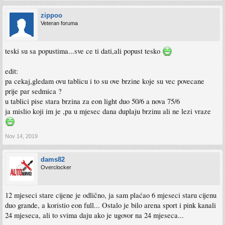
zippoo
Veteran foruma
teski su sa popustima...sve ce ti dati,ali popust tesko
edit:
pa cekaj,gledam ovu tablicu i to su ove brzine koje su vec povecane
prije par sedmica ?
u tablici pise stara brzina za eon light duo 50/6 a nova 75/6
ja mislio koji im je ,pa u mjesec dana duplaju brzinu ali ne lezi vraze
Nov 14, 2019
dams82
Overclocker
12 mjeseci stare cijene je odlično, ja sam plaćao 6 mjeseci staru cijenu
duo grande, a koristio eon full... Ostalo je bilo arena sport i pink kanali
24 mjeseca, ali to svima daju ako je ugovor na 24 mjeseca...