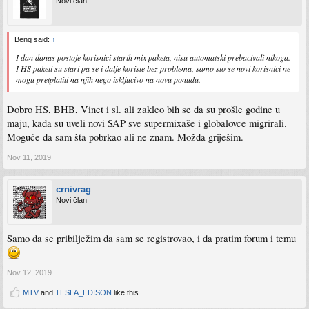
Novi član
Benq said:
↑
I dan danas postoje korisnici starih mix paketa, nisu automatski prebacivali nikoga.
I HS paketi su stari pa se i dalje koriste bez problema, samo sto se novi korisnici ne
mogu pretplatiti na njih nego iskljucivo na novu ponudu.
Dobro HS, BHB, Vinet i sl. ali zakleo bih se da su prošle godine u
maju, kada su uveli novi SAP sve supermixaše i globalovce migrirali.
Moguće da sam šta pobrkao ali ne znam. Možda griješim.
Nov 11, 2019
crnivrag
Novi član
Samo da se pribilježim da sam se registrovao, i da pratim forum i temu
Nov 12, 2019
MTV
and
TESLA_EDISON
like this.