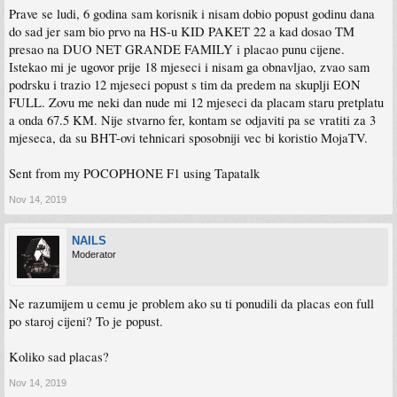
da podrži brzine interneta do 1Gbps do domova i biznisa svojih korisnika i
Prave se ludi, 6 godina sam korisnik i nisam dobio popust godinu dana
nastavlja da unaprjeđuje svoju HFC – hybrid fiber coax mrežu. Daljim razvojem
do sad jer sam bio prvo na HS-u KID PAKET 22 a kad dosao TM
Docsis 3.1 tehnologije na postojećoj mreži, Telemach će imati mogućnost pružanja
brzina interneta do čak 10Gbps.
presao na DUO NET GRANDE FAMILY i placao punu cijene.
Istekao mi je ugovor prije 18 mjeseci i nisam ga obnavljao, zvao sam
Hvala što ste uz nas! Obećavamo da ćemo opravdati vaše povjerenje i dalje!
podrsku i trazio 12 mjeseci popust s tim da predem na skuplji EON
FULL. Zovu me neki dan nude mi 12 mjeseci da placam staru pretplatu
Nove brzine interneta u Grande paketima koji više nisu dio aktuelne komercijalne
ponude,
možete pogledati ovdje
(
https://telemach.ba/Binary/20724/TMBA_
a onda 67.5 KM. Nije stvarno fer, kontam se odjaviti pa se vratiti za 3
Povećanje_brzine_interneta_u_EON_i_Grande_paketima_.pdf
).
mjeseca, da su BHT-ovi tehnicari sposobniji vec bi koristio MojaTV.
¹ Na osnovu mjesečnog pregleda prosječnih brzina na testmy.net
Sent from my POCOPHONE F1 using Tapatalk
Nov 14, 2019
NAILS
Moderator
Ne razumijem u cemu je problem ako su ti ponudili da placas eon full
po staroj cijeni? To je popust.
Koliko sad placas?
Nov 14, 2019