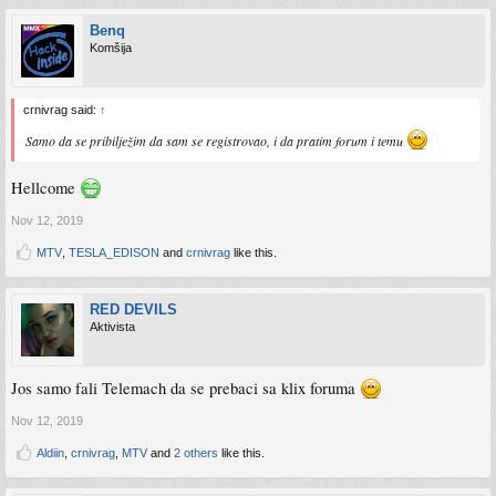
Benq
Komšija
crnivrag said:
↑
Samo da se pribilježim da sam se registrovao, i da pratim forum i temu
Hellcome
Nov 12, 2019
MTV
,
TESLA_EDISON
and
crnivrag
like this.
RED DEVILS
Aktivista
Jos samo fali Telemach da se prebaci sa klix foruma
Nov 12, 2019
Aldiin
,
crnivrag
,
MTV
and
2 others
like this.