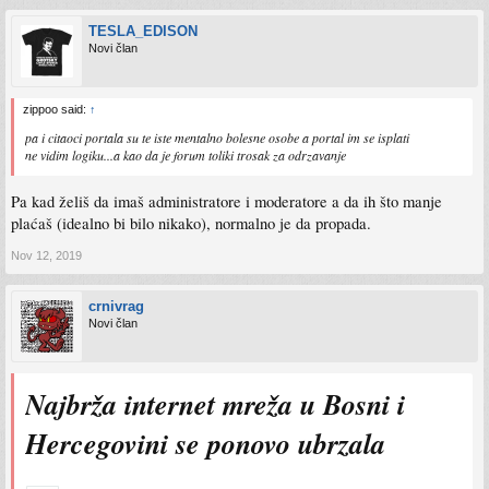
TESLA_EDISON
Novi član
zippoo said:
↑
pa i citaoci portala su te iste mentalno bolesne osobe a portal im se isplati
ne vidim logiku...a kao da je forum toliki trosak za odrzavanje
Pa kad želiš da imaš administratore i moderatore a da ih što manje
plaćaš (idealno bi bilo nikako), normalno je da propada.
Nov 12, 2019
crnivrag
Novi član
Najbrža internet mreža u Bosni i
Hercegovini se ponovo ubrzala