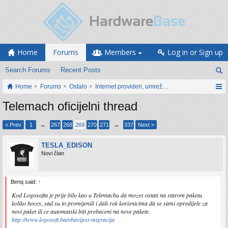
Home
Forums
Members
Log in or Sign up
Search Forums
Recent Posts
Home
Forums
Ostalo
Internet provideri, umrežavanje i web servisi
Telemach oficijelni thread
< Prev
1
←
267
268
269
270
271
→
337
Next >
TESLA_EDISON
Novi član
Benq said:
↑
Kod Logosofta je prije bilo kao u Telemachu da mozes ostati na starom paketu
koliko hoces, sad su to promijenili i dali rok korisnicima da se sami opredijele za
novi paket ili ce automatski biti prebaceni na nove pakete.
http://www.logosoft.ba/obavijest-migracija