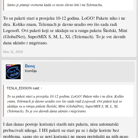
Samo je pitanje vremena kada ce nesto slicno biti i na Telemachu.
To su paketi stari u prosjeku 10-12 godina. LoGO! Pakete niko i ne
dira. Koliko znam, Telemach je davno uradio ovo što sada radi
Logosoft. Ovi paketi koji se ukidaju su u rangu paketa Školski, Mini
(GlobalNet), SuperMIX S, M, L, XL (Telemach). To je sve davnih
dana ukinito i migrirano.
Nov 11, 2019
Benq
Komšija
TESLA_EDISON said:
↑
To su paketi stari u prosjeku 10-12 godina. LoGO! Pakete niko i ne dira. Koliko
znam, Telemach je davno uradio ovo što sada radi Logosoft. Ovi paketi koji se
ukidaju su u rangu paketa Školski, Mini (GlobalNet), SuperMIX S, M, L, XL
(Telemach). To je sve davnih dana ukinito i migrirano.
I dan danas postoje korisnici starih mix paketa, nisu automatski
prebacivali nikoga. I HS paketi su stari pa se i dalje koriste bez
problema, samo sto se novi korisnici ne mogu pretplatiti na njih nego