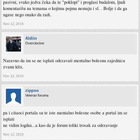
pasivni, svako jedva čeka da te "poklopi" i proglasi budalom, ljudi
komentarišu na temama o kojima pojma nemaju i sl. . Bolje i da ga
ugase nego onako da radi.
Nov 12, 2019
Aldiin
Overclocker
Naravno da im se ne isplati odrzavati mentalno bolesnu zajednicu
zvanu klix.
Nov 12, 2019
zippoo
Veteran foruma
pa i citaoci portala su te iste mentalno bolesne osobe a portal im se
isplati
ne vidim logiku...a kao da je forum toliki trosak za odrzavanje
Nov 12, 2019