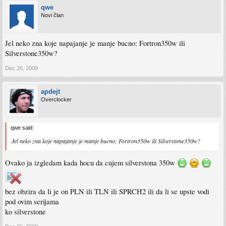
qwe
Novi član
Jel neko zna koje napajanje je manje bucno: Fortron350w ili
Silverstone350w?
Dec 26, 2008
apdejt
Overclocker
qwe said:
Jel neko zna koje napajanje je manje bucno: Fortron350w ili Silverstone350w?
Ovako ja izgledam kada hocu da cujem silverstona 350w
bez obzira da li je on PLN ili TLN ili SPRCH2 ili da li se upste vodi
pod ovim serijama
ko silverstone