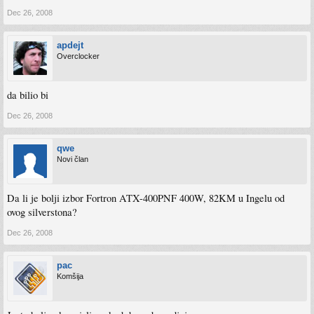
Dec 26, 2008
apdejt
Overclocker
da bilio bi
Dec 26, 2008
qwe
Novi član
Da li je bolji izbor Fortron ATX-400PNF 400W, 82KM u Ingelu od
ovog silverstona?
Dec 26, 2008
pac
Komšija