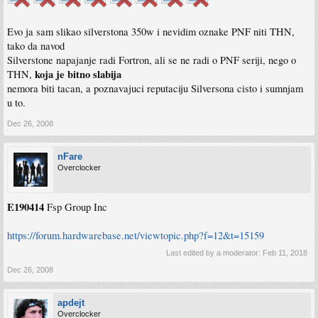
Evo ja sam slikao silverstona 350w i nevidim oznake PNF niti THN,
tako da navod
Silverstone napajanje radi Fortron, ali se ne radi o PNF seriji, nego o
koja je bitno slabija
THN,
nemora biti tacan, a poznavajuci reputaciju Silversona cisto i sumnjam
u to.
Dec 26, 2008
nFare
Overclocker
E190414
Fsp Group Inc
https://forum.hardwarebase.net/viewtopic.php?f=12&t=15159
Last edited by a moderator:
Feb 11, 2018
Dec 26, 2008
apdejt
Overclocker