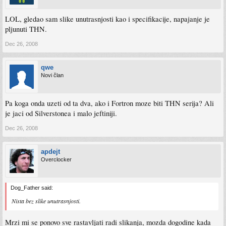
LOL, gledao sam slike unutrasnjosti kao i specifikacije, napajanje je
pljunuti THN.
Dec 26, 2008
qwe
Novi član
Pa koga onda uzeti od ta dva, ako i Fortron moze biti THN serija? Ali
je jaci od Silverstonea i malo jeftiniji.
Dec 26, 2008
apdejt
Overclocker
Dog_Father said:
Nista bez slike unutrasnjosti.
Mrzi mi se ponovo sve rastavljati radi slikanja, mozda dogodine kada