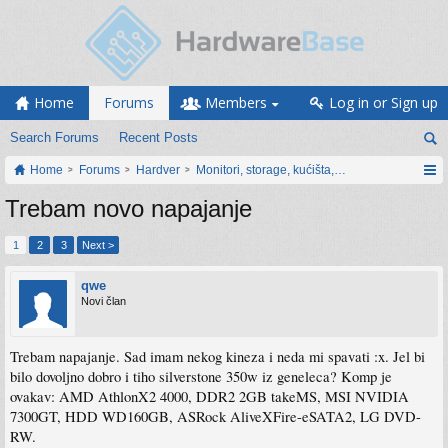
Home
Forums
Members
Log in or Sign up
Search Forums
Recent Posts
Home
Forums
Hardver
Monitori, storage, kućišta, periferija
Trebam novo napajanje
1
2
3
Next >
qwe
Novi član
Trebam napajanje. Sad imam nekog kineza i neda mi spavati :x. Jel bi
bilo dovoljno dobro i tiho silverstone 350w iz geneleca? Komp je
ovakav: AMD AthlonX2 4000, DDR2 2GB takeMS, MSI NVIDIA
7300GT, HDD WD160GB, ASRock AliveXFire-eSATA2, LG DVD-
RW.