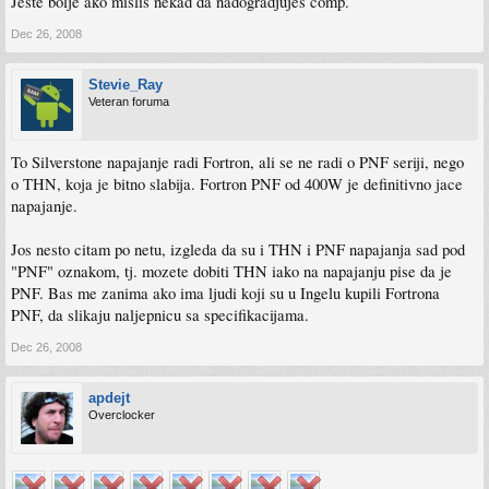
Jeste bolje ako mislis nekad da nadogradjujes comp.
Dec 26, 2008
Stevie_Ray
Veteran foruma
To Silverstone napajanje radi Fortron, ali se ne radi o PNF seriji, nego
o THN, koja je bitno slabija. Fortron PNF od 400W je definitivno jace
napajanje.
Jos nesto citam po netu, izgleda da su i THN i PNF napajanja sad pod
"PNF" oznakom, tj. mozete dobiti THN iako na napajanju pise da je
PNF. Bas me zanima ako ima ljudi koji su u Ingelu kupili Fortrona
PNF, da slikaju naljepnicu sa specifikacijama.
Dec 26, 2008
apdejt
Overclocker