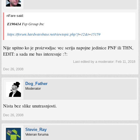
nFare said:
E190414
Fsp Group Inc
https://forum.hardwarebase.net/viewtopic.php?f=12&t=15159
Nije upitno ko je proizvodjac vec serija napojne jedinice PNF ili THN,
EDIT: a sada me bas interesuje :?:
Last edited by a moderator:
Feb 11, 2018
Dec 26, 2008
Dog_Father
Moderator
Nista bez slike unutrasnjosti.
Dec 26, 2008
Stevie_Ray
Veteran foruma