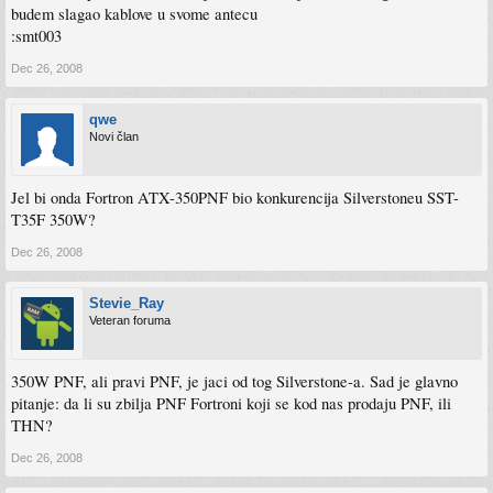
budem slagao kablove u svome antecu
:smt003
Dec 26, 2008
qwe
Novi član
Jel bi onda Fortron ATX-350PNF bio konkurencija Silverstoneu SST-
T35F 350W?
Dec 26, 2008
Stevie_Ray
Veteran foruma
350W PNF, ali pravi PNF, je jaci od tog Silverstone-a. Sad je glavno
pitanje: da li su zbilja PNF Fortroni koji se kod nas prodaju PNF, ili
THN?
Dec 26, 2008