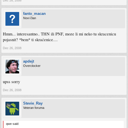
Dec 26, 2008
fanto_macan
Novi član
Hmm... interesantno.. THN ili PNF, moze li mi neko tu skracenicu
pojasnit? *bem* ti skraćenice....
Dec 26, 2008
apdejt
Overclocker
upss sorry
Dec 26, 2008
Stevie_Ray
Veteran foruma
qwe said: