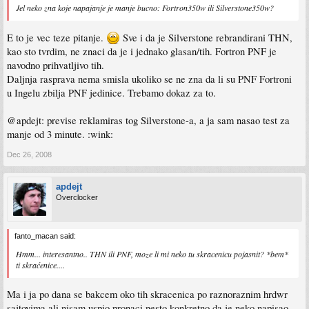
Jel neko zna koje napajanje je manje bucno: Fortron350w ili Silverstone350w?
E to je vec teze pitanje.
Sve i da je Silverstone rebrandirani THN,
kao sto tvrdim, ne znaci da je i jednako glasan/tih. Fortron PNF je
navodno prihvatljivo tih.
Daljnja rasprava nema smisla ukoliko se ne zna da li su PNF Fortroni
u Ingelu zbilja PNF jedinice. Trebamo dokaz za to.
@apdejt: previse reklamiras tog Silverstone-a, a ja sam nasao test za
manje od 3 minute. :wink:
Dec 26, 2008
apdejt
Overclocker
fanto_macan said:
Hmm... interesantno.. THN ili PNF, moze li mi neko tu skracenicu pojasnit? *bem*
ti skraćenice....
Ma i ja po dana se bakcem oko tih skracenica po raznoraznim hrdwr
sajtovima ali nisam uspio pronaci nesto konkretno da je neko napisao