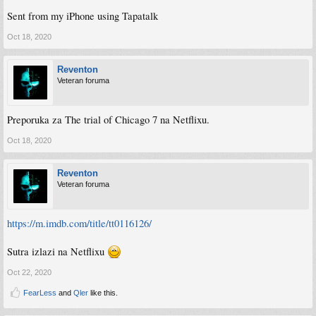
Sent from my iPhone using Tapatalk
Oct 18, 2020
Reventon
Veteran foruma
Preporuka za The trial of Chicago 7 na Netflixu.
Oct 18, 2020
Reventon
Veteran foruma
https://m.imdb.com/title/tt0116126/
Sutra izlazi na Netflixu
Oct 22, 2020
FearLess
and
Qler
like this.