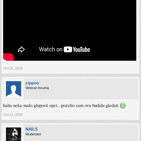
Oct 11, 2020
zippoo
Veteran foruma
haha neka malo gluposti opet...pozelio sam ovu budalu gledati
Oct 11, 2020
NAILS
Moderator