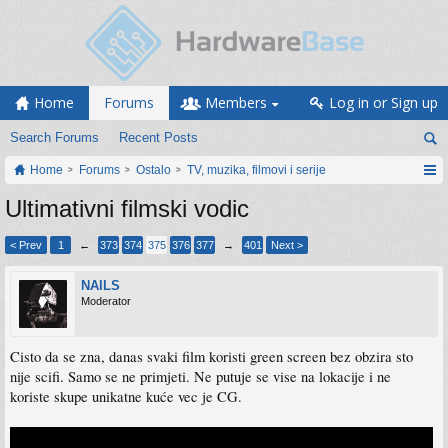
Home
Forums
Members
Log in or Sign up
Search Forums
Recent Posts
Home
Forums
Ostalo
TV, muzika, filmovi i serije
Ultimativni filmski vodic
< Prev
1
←
373
374
375
376
377
→
401
Next >
NAILS
Moderator
Cisto da se zna, danas svaki film koristi green screen bez obzira sto
nije scifi. Samo se ne primjeti. Ne putuje se vise na lokacije i ne
koriste skupe unikatne kuće vec je CG.