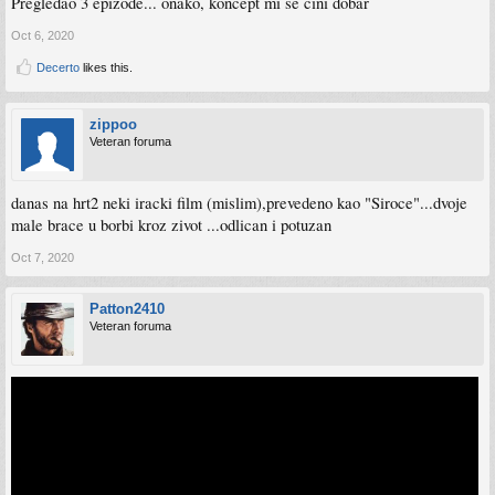
Pregledao 3 epizode... onako, koncept mi se čini dobar
Oct 6, 2020
Decerto
likes this.
zippoo
Veteran foruma
danas na hrt2 neki iracki film (mislim),prevedeno kao "Siroce"...dvoje
male brace u borbi kroz zivot ...odlican i potuzan
Oct 7, 2020
Patton2410
Veteran foruma