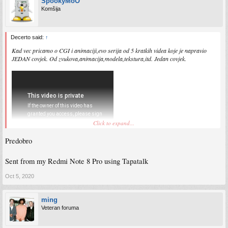
SpookyMoO
Komšija
Decerto said:
↑
Kad vec pricamo o CGI i animaciji,evo serija od 5 kratkih videa koje je napravio
JEDAN covjek. Od zvukova,animacija,modela,tekstura,itd. Jedan covjek.
Click to expand...
Predobro
Sent from my Redmi Note 8 Pro using Tapatalk
Oct 5, 2020
ming
Veteran foruma