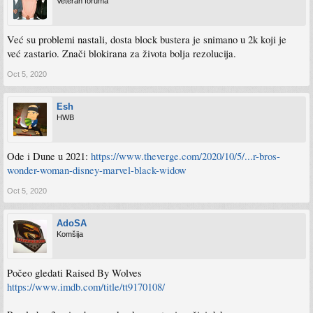
Veteran foruma
Već su problemi nastali, dosta block bustera je snimano u 2k koji je
već zastario. Znači blokirana za života bolja rezolucija.
Oct 5, 2020
Esh
HWB
Ode i Dune u 2021:
https://www.theverge.com/2020/10/5/...r-bros-
wonder-woman-disney-marvel-black-widow
Oct 5, 2020
AdoSA
Komšija
Počeo gledati Raised By Wolves
https://www.imdb.com/title/tt9170108/