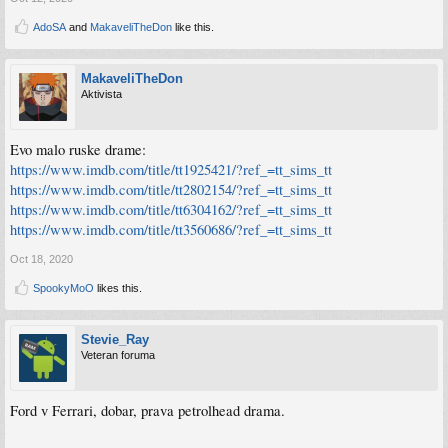
AdoSA
and
MakaveliTheDon
like this.
MakaveliTheDon
Aktivista
Evo malo ruske drame:
https://www.imdb.com/title/tt1925421/?ref_=tt_sims_tt
https://www.imdb.com/title/tt2802154/?ref_=tt_sims_tt
https://www.imdb.com/title/tt6304162/?ref_=tt_sims_tt
https://www.imdb.com/title/tt3560686/?ref_=tt_sims_tt
Oct 18, 2020
SpookyMoO
likes this.
Stevie_Ray
Veteran foruma
Ford v Ferrari, dobar, prava petrolhead drama.