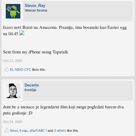
Stevie_Ray
Veteran foruma
Izaso novi Borat na Amazonu. Pisanija, ima bosanski kao Easter egg
na 04:45
Sent from my iPhone using Tapatalk
Oct 23, 2020
EL NINO CFC
likes this.
Decerto
Komšija
dont be a menace je legendarni film koji mogu pogledati barem dva
puta godisnje ;D
Oct 24, 2020
Neso
,
kvaju
,
aNaToMiC !
and
3 others
like this.