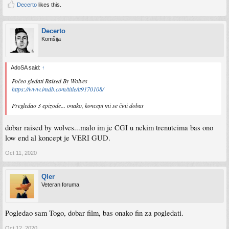
Decerto
likes this.
Decerto
Komšija
AdoSA said:
↑
Počeo gledati Raised By Wolves
https://www.imdb.com/title/tt9170108/
Pregledao 3 epizode... onako, koncept mi se čini dobar
dobar raised by wolves...malo im je CGI u nekim trenutcima bas ono
low end al koncept je VERI GUD.
Oct 11, 2020
Qler
Veteran foruma
Pogledao sam Togo, dobar film, bas onako fin za pogledati.
Oct 12, 2020