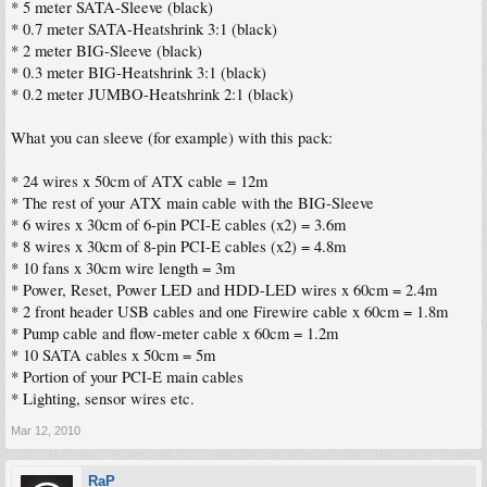
* 5 meter SATA-Sleeve (black)
* 0.7 meter SATA-Heatshrink 3:1 (black)
* 2 meter BIG-Sleeve (black)
* 0.3 meter BIG-Heatshrink 3:1 (black)
* 0.2 meter JUMBO-Heatshrink 2:1 (black)
What you can sleeve (for example) with this pack:
* 24 wires x 50cm of ATX cable = 12m
* The rest of your ATX main cable with the BIG-Sleeve
* 6 wires x 30cm of 6-pin PCI-E cables (x2) = 3.6m
* 8 wires x 30cm of 8-pin PCI-E cables (x2) = 4.8m
* 10 fans x 30cm wire length = 3m
* Power, Reset, Power LED and HDD-LED wires x 60cm = 2.4m
* 2 front header USB cables and one Firewire cable x 60cm = 1.8m
* Pump cable and flow-meter cable x 60cm = 1.2m
* 10 SATA cables x 50cm = 5m
* Portion of your PCI-E main cables
* Lighting, sensor wires etc.
Mar 12, 2010
RaP