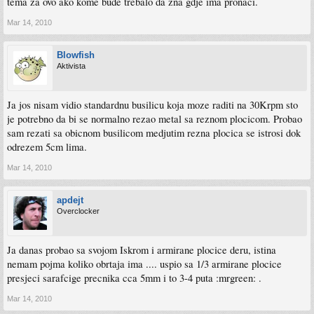
tema za ovo ako kome bude trebalo da zna gdje ima pronaci.
Mar 14, 2010
Blowfish
Aktivista
Ja jos nisam vidio standardnu busilicu koja moze raditi na 30Krpm sto
je potrebno da bi se normalno rezao metal sa reznom plocicom. Probao
sam rezati sa obicnom busilicom medjutim rezna plocica se istrosi dok
odrezem 5cm lima.
Mar 14, 2010
apdejt
Overclocker
Ja danas probao sa svojom Iskrom i armirane plocice deru, istina
nemam pojma koliko obrtaja ima .... uspio sa 1/3 armirane plocice
presjeci sarafcige precnika cca 5mm i to 3-4 puta :mrgreen: .
Mar 14, 2010