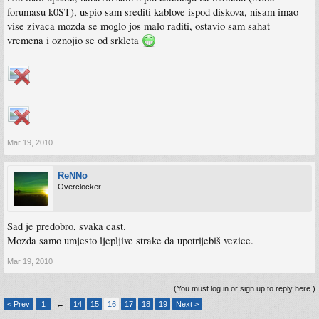
forumasu k0ST), uspio sam srediti kablove ispod diskova, nisam imao
vise zivaca mozda se moglo jos malo raditi, ostavio sam sahat
vremena i oznojio se od srkleta
Mar 19, 2010
ReNNo
Overclocker
Sad je predobro, svaka cast.
Mozda samo umjesto ljepljive strake da upotrijebiš vezice.
Mar 19, 2010
(You must log in or sign up to reply here.)
< Prev
1
←
14
15
16
17
18
19
Next >