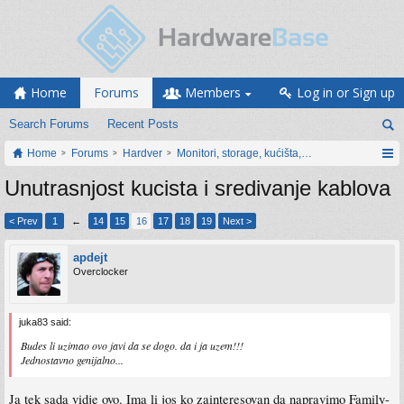
Home
Forums
Members
Log in or Sign up
Search Forums
Recent Posts
Home
Forums
Hardver
Monitori, storage, kućišta, periferija
Unutrasnjost kucista i sredivanje kablova
< Prev
1
←
14
15
16
17
18
19
Next >
apdejt
Overclocker
juka83 said:
Budes li uzimao ovo javi da se dogo. da i ja uzem!!!
Jednostavno genijalno...
Ja tek sada vidje ovo. Ima li jos ko zainteresovan da napravimo Family-