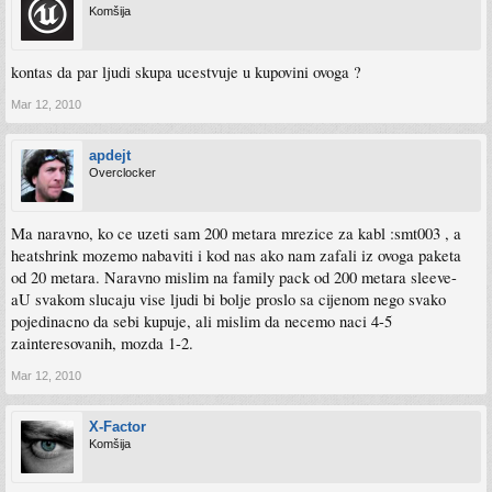
Komšija
kontas da par ljudi skupa ucestvuje u kupovini ovoga ?
Mar 12, 2010
apdejt
Overclocker
Ma naravno, ko ce uzeti sam 200 metara mrezice za kabl :smt003 , a
heatshrink mozemo nabaviti i kod nas ako nam zafali iz ovoga paketa
od 20 metara. Naravno mislim na family pack od 200 metara sleeve-
aU svakom slucaju vise ljudi bi bolje proslo sa cijenom nego svako
pojedinacno da sebi kupuje, ali mislim da necemo naci 4-5
zainteresovanih, mozda 1-2.
Mar 12, 2010
X-Factor
Komšija