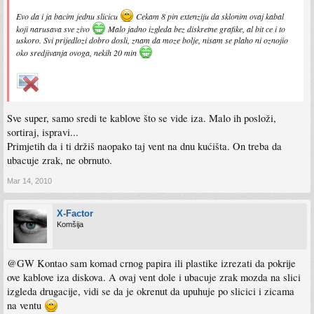
Evo da i ja bacim jednu slicicu
Cekam 8 pin extenziju da sklonim ovaj kabal
koji narusava sve zivo
Malo jadno izgleda bez diskretne grafike, al bit ce i to
uskoro. Svi prijedlozi dobro dosli, znam da moze bolje, nisam se plaho ni oznojio
oko sredjivanja ovoga, nekih 20 min
Sve super, samo sredi te kablove što se vide iza. Malo ih posloži,
sortiraj, ispravi...
Primjetih da i ti držiš naopako taj vent na dnu kućišta. On treba da
ubacuje zrak, ne obrnuto.
Mar 14, 2010
X-Factor
Komšija
@GW Kontao sam komad crnog papira ili plastike izrezati da pokrije
ove kablove iza diskova. A ovaj vent dole i ubacuje zrak mozda na slici
izgleda drugacije, vidi se da je okrenut da upuhuje po slicici i zicama
na ventu