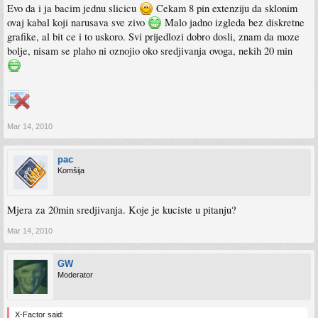
Evo da i ja bacim jednu slicicu
Cekam 8 pin extenziju da sklonim
ovaj kabal koji narusava sve zivo
Malo jadno izgleda bez diskretne
grafike, al bit ce i to uskoro. Svi prijedlozi dobro dosli, znam da moze
bolje, nisam se plaho ni oznojio oko sredjivanja ovoga, nekih 20 min
Mar 14, 2010
pac
Komšija
Mjera za 20min sredjivanja. Koje je kuciste u pitanju?
Mar 14, 2010
GW
Moderator
X-Factor said: