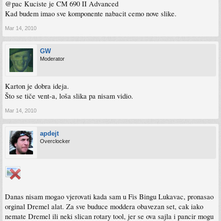
@pac Kuciste je CM 690 II Advanced
Kad budem imao sve komponente nabacit cemo nove slike.
Mar 14, 2010
GW
Moderator
Karton je dobra ideja.
Što se tiče vent-a, loša slika pa nisam vidio.
Mar 14, 2010
apdejt
Overclocker
Danas nisam mogao vjerovati kada sam u Fis Bingu Lukavac, pronasao
orginal Dremel alat. Za sve buduce moddera obavezan set, cak iako
nemate Dremel ili neki slican rotary tool, jer se ova sajla i pancir mogu