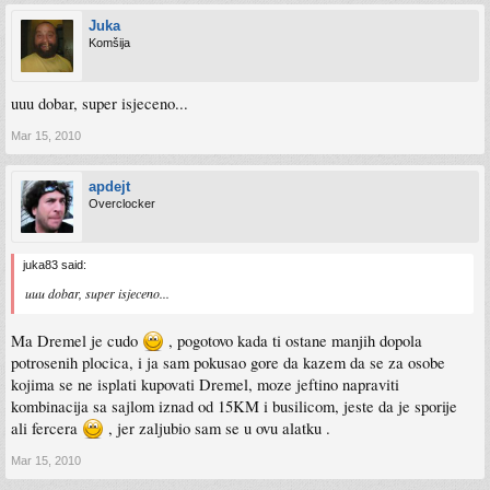
Juka
Komšija
uuu dobar, super isjeceno...
Mar 15, 2010
apdejt
Overclocker
juka83 said:
uuu dobar, super isjeceno...
Ma Dremel je cudo
, pogotovo kada ti ostane manjih dopola
potrosenih plocica, i ja sam pokusao gore da kazem da se za osobe
kojima se ne isplati kupovati Dremel, moze jeftino napraviti
kombinacija sa sajlom iznad od 15KM i busilicom, jeste da je sporije
ali fercera
, jer zaljubio sam se u ovu alatku .
Mar 15, 2010