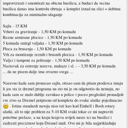
improvizirati i smontirati na obicnu busilicu, a buduci da vecina
busilica danas ima kontrolu obrtaja + komplet iznad na slici = dobitna
kombinacija za minimalno ulaganje
Sajla - 15 KM
Vrhovi za graviranje - 1,50 KM po komadu
Rezne armirane plocice - 1,50 KM po komadu
5 komada smirgl valjaka - 1,50 KM po komadu
Ploca za brusenja - 1,50 KM po komadu
Vrh za montiranje reznih i brusnih plocica - 1,50 KM po komadu
Valjci i tamponi za poliranje - 1,50 KM po komadu
Nastavak za ostrenje nozeva, makaze i sl. - - 3,50 KM po komadu
... da ne pisem dalje ima stvarno svega ...
Naravno kada sam pronasao sajlu, otisao sam da pitam prodavca imaju
li jos sta iz dremel programa na sto mi je on odgovorio da nemaju, no
kada sam se malo dublje zavukao u police i poceo pregledati pronadjoh
sve zivo sa Dremel potpisom od kompleta do svake alatke pojedinacno
. Istina standardi navoja nisu isti kao kod Einhell i Bosh rotary
alatki, ali to nije problem za 5-10 KM svaki tokar ce mi napraviti
potrebne prelaze, a na kraju krajeva uvijek moze ici na busilici i
zadrzati preciznost koju Dremel nudi. Ovo mi je bila najprikladnija