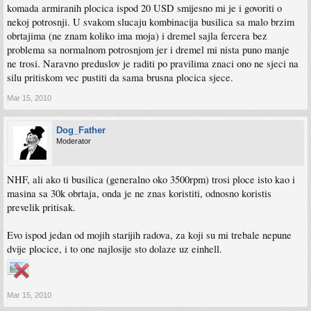
komada armiranih plocica ispod 20 USD smijesno mi je i govoriti o
nekoj potrosnji. U svakom slucaju kombinacija busilica sa malo brzim
obrtajima (ne znam koliko ima moja) i dremel sajla fercera bez
problema sa normalnom potrosnjom jer i dremel mi nista puno manje
ne trosi. Naravno preduslov je raditi po pravilima znaci ono ne sjeci na
silu pritiskom vec pustiti da sama brusna plocica sjece.
Mar 15, 2010
Dog_Father
Moderator
NHF, ali ako ti busilica (generalno oko 3500rpm) trosi ploce isto kao i
masina sa 30k obrtaja, onda je ne znas koristiti, odnosno koristis
prevelik pritisak.
Evo ispod jedan od mojih starijih radova, za koji su mi trebale nepune
dvije plocice, i to one najlosije sto dolaze uz einhell.
Mar 15, 2010