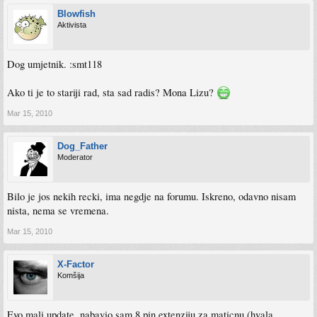
Blowfish
Aktivista
Dog umjetnik. :smt118
Ako ti je to stariji rad, sta sad radis? Mona Lizu?
Mar 15, 2010
Dog_Father
Moderator
Bilo je jos nekih recki, ima negdje na forumu. Iskreno, odavno nisam
nista, nema se vremena.
Mar 15, 2010
X-Factor
Komšija
Evo mali update, nabavio sam 8 pin extenziju za maticnu (hvala