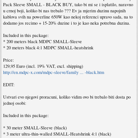
Pack Sleeve SMALL - BLACK BUY, tako bi mi se i isplatilo, naravno
u crnoj boji, koliko bi nas trebalo ??? Ev ja mjerim duzinu napojnih
kablova svih na powerline 650W kao nekoj referenci upravo sada, na to
dodamo jos recimo + 15-20% duzine i to je kao neka potrebna duzina.
Included in this package:
* 200 meters black MDPC SMALL-Sleeve
* 20 meters black 4:1 MDPC SMALL-heatshrink
Price:
129,95 Euro (incl. 19% VAT, excl. shipping)
http://en.mdpc-x.com/mdpc-sleeve/family ... -black.htm
EDIT:
Ustvari evo njegovi proracuni, koliko vidim ovo bi trebalo biti dosta po
jednoj osobi:
Included in this package:
* 30 meter SMALL-Sleeve (black)
* 3 meter ultra-thin-walled SMALL-Heatshrink 4:1 (black)