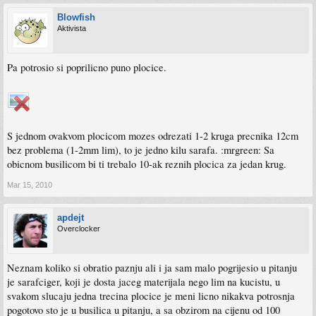
Blowfish
Aktivista
Pa potrosio si poprilicno puno plocice.
S jednom ovakvom plocicom mozes odrezati 1-2 kruga precnika 12cm
bez problema (1-2mm lim), to je jedno kilu sarafa. :mrgreen: Sa
obicnom busilicom bi ti trebalo 10-ak reznih plocica za jedan krug.
Mar 15, 2010
apdejt
Overclocker
Neznam koliko si obratio paznju ali i ja sam malo pogrijesio u pitanju
je sarafciger, koji je dosta jaceg materijala nego lim na kucistu, u
svakom slucaju jedna trecina plocice je meni licno nikakva potrosnja
pogotovo sto je u busilica u pitanju, a sa obzirom na cijenu od 100