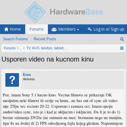
Home
Forums
Members
Log in or Sign up
Search Forums
Recent Posts
Forums
...
TV, Hi-Fi, telefoni, tableti, satovi, IoT oprema
Usporen video na kucnom kinu
Emx
Aktivista
Poz, imam Sony 5.1 kucno kino. Vecina filmova se prikazuje OK
medjutim neki filmovi ili serije su hmm...ne bas out of sync ali video
nije 25fps vec recimo 20-22. Usporeno i zamara oci. Imam opciju
audio/video sync, isto je i kad je ukljucim i iskljucim. Da li je to do 1)
brzine snimanja DVDa (ne snimam na max. brzinama nego na manjim,
tipa 8x na dvdu) ili 2) FPS odredjenog fajla kojeg gledam. Napominjem