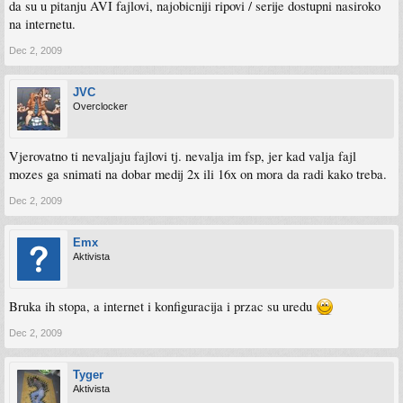
da su u pitanju AVI fajlovi, najobicniji ripovi / serije dostupni nasiroko
na internetu.
Dec 2, 2009
JVC
Overclocker
Vjerovatno ti nevaljaju fajlovi tj. nevalja im fsp, jer kad valja fajl
mozes ga snimati na dobar medij 2x ili 16x on mora da radi kako treba.
Dec 2, 2009
Emx
Aktivista
Bruka ih stopa, a internet i konfiguracija i przac su uredu
Dec 2, 2009
Tyger
Aktivista