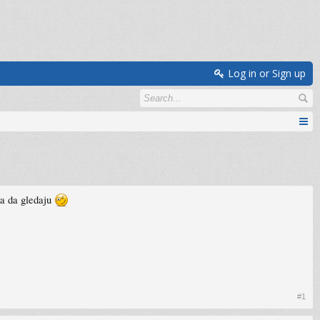
Log in or Sign up
ma da gledaju
#1