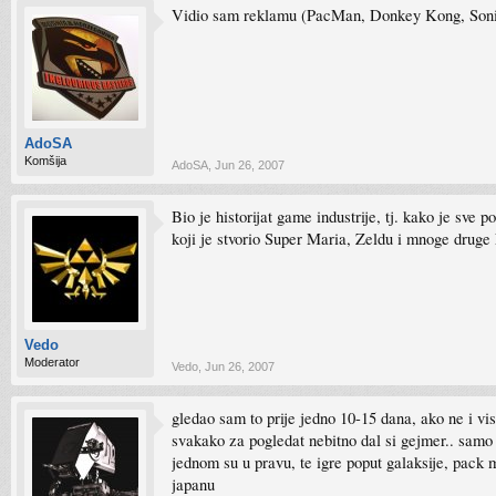
Vidio sam reklamu (PacMan, Donkey Kong, Sonic) 
AdoSA
Komšija
AdoSA
,
Jun 26, 2007
Bio je historijat game industrije, tj. kako je sv
koji je stvorio Super Maria, Zeldu i mnoge druge
Vedo
Moderator
Vedo
,
Jun 26, 2007
gledao sam to prije jedno 10-15 dana, ako ne i vise
svakako za pogledat nebitno dal si gejmer.. samo ka
jednom su u pravu, te igre poput galaksije, pack m
japanu