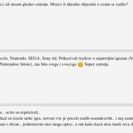
ali nisam gledao emisiju. Mozes li ukratko objasniti o cemu se radilo?
e pocelo, Nintendo, SEGA, Sony itd. Prikazivali trailere o najnovijim igram
 Nintendove hitove), ma bilo svega i svacega
Super emisija
.. ocito su reprizirali..
d su izasle neke igra, ustvari sve je pocelo ranih osamdesetih.. i naj zanimil
an i slicne.. jednostavno nisi moga oprec, a oni kako kazu nisu imali srca da