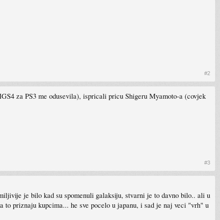
#2
a (MGS4 za PS3 me odusevila), ispricali pricu Shigeru Myamoto-a (covjek
#3
jivije je bilo kad su spomenuli galaksiju, stvarni je to davno bilo.. ali u
 to priznaju kupcima... he sve pocelo u japanu, i sad je naj veci "vrh" u