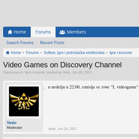
Home
Forums
Members
Search Forums
Recent Posts
Home
Forums
Softver, igre i potrošačka elektronika
Igre i konzole
Video Games on Discovery Channel
Discussion in '
Igre i konzole
' started by
Vedo
,
Jun 26, 2007
.
u nedelju u 22:00, emisija se zove "I, videogame"
Vedo
Moderator
Vedo
,
Jun 26, 2007