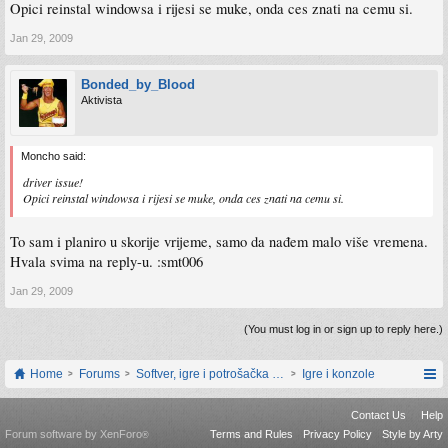
Opici reinstal windowsa i rijesi se muke, onda ces znati na cemu si.
Jan 29, 2009
Bonded_by_Blood
Aktivista
Moncho said:
driver issue!
Opici reinstal windowsa i rijesi se muke, onda ces znati na cemu si.
To sam i planiro u skorije vrijeme, samo da nađem malo više vremena.
Hvala svima na reply-u. :smt006
Jan 29, 2009
(You must log in or sign up to reply here.)
Home
Forums
Softver, igre i potrošačka elektronika
Igre i konzole
Contact Us
Help
Forum software by XenForo
Terms and Rules
Privacy Policy
Style by Arty
®