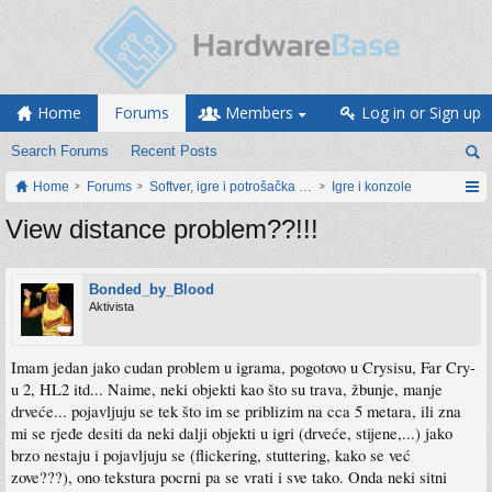
Home
Forums
Members
Log in or Sign up
Search Forums
Recent Posts
Home
Forums
Softver, igre i potrošačka elektronika
Igre i konzole
View distance problem??!!!
Bonded_by_Blood
Aktivista
Imam jedan jako cudan problem u igrama, pogotovo u Crysisu, Far Cry-
u 2, HL2 itd... Naime, neki objekti kao što su trava, žbunje, manje
drveće... pojavljuju se tek što im se priblizim na cca 5 metara, ili zna
mi se rjeđe desiti da neki dalji objekti u igri (drveće, stijene,...) jako
brzo nestaju i pojavljuju se (flickering, stuttering, kako se već
zove???), ono tekstura pocrni pa se vrati i sve tako. Onda neki sitni