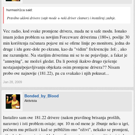
hurmash1ca said:
Pravilno ukloni drivere (safe mode + neki driver cleaner) i instaliraj zadnje.
Vec radio, kod svake promjene drivera, mada ne u safe modu. Ionako
imam jedan problem sa novijim Forceware driverima (180+), poslije 30
min korištenja računara pojave mi se ofirne linije po monitoru, jedna do
druge i idu gore-dole po ekranu, kao da "vidim" frekvenciju :lol: , ako
me razumijete. Na starijim driverima mi se to ne pojavljuje, a fakat je
"annoying", ne možeš gledat. Da li postoji ikakvo drugo rješenje
nestajanju/pojavljivanju objekata osim promjene drivera?? Nisam
probo ove najnovije (181.22), pa cu svakako i njih pokusat...
Jan 28, 2009
Bonded_by_Blood
Aktivista
Instaliro sam ove 181.22 drivere (nakon pravilnog brisanja prošlih,
naravno) i isti problem ostaje; npr. 10 m od mene je žbunje neko u igri,
počnem mu prilazit i kad se približim ono "oživi", nekako se promjeni,