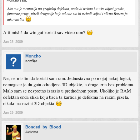
Moncho said:
Ako mu je memorija na grafickoj defektna, onda bi trebao i u win vidjeti greske,
famozne pruge, pixeli drugacije boje od one sto bi trebali vidjeti i slicno.Barem ja
tako mislim
A ti misliš da win gui koristi sav video ram?
Jan 28, 2009
Moncho
Komšija
Ne, ne mislim da koristi sam ram. Jednostavno po mojoj nekoj logici,
nemoguce je da guta odredjene 3D objekte, a druge crta bez problema.
Malo sam se nespretno izrazio u prethodnom postu. Ukoliko je RAM
defektan onda slika koju baca ta kartica je defektna na razini pixela,
nikako na razini 3D objekta
Jan 29, 2009
Bonded_by_Blood
Aktivista