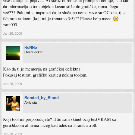
više detalja se pojavi... Al skroz ofirno se ta promjena očituje, isto kao
da informacija o tom objektu kasno stiže do grafičke, rama, čega
već??? Palo mi je napamet da to slučajno nema veze sa OC-om, tj sa
fsb:ram ratioom (koji mi je trenutno 3:5)?? Please help meee
:smt005
Jan 28, 2009
ReNNo
Overclocker
Kao da ti je memorija na grafičkoj defektna.
Pokušaj testirati grafičku karticu nekim toolom.
Jan 28, 2009
Bonded_by_Blood
Aktivista
Koji tool mi preporučujete? Htio sam skinut ovaj testVRAM sa
guru3d.com al nema niceg kad uđeš na stranicu :roll:
Jan 28, 2009