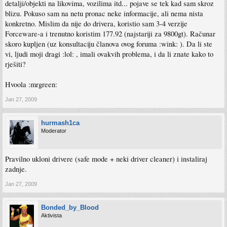
detalji/objekti na likovima, vozilima itd... pojave se tek kad sam skroz
blizu. Pokuso sam na netu pronac neke informacije, ali nema nista
konkretno. Mislim da nije do drivera, koristio sam 3-4 verzije
Forceware-a i trenutno koristim 177.92 (najstariji za 9800gt). Računar
skoro kupljen (uz konsultaciju članova ovog foruma :wink: ). Da li ste
vi, ljudi moji dragi :lol: , imali ovakvih problema, i da li znate kako to
rješiti?
Hvoola :mrgreen:
Jan 27, 2009
hurmash1ca
Moderator
Pravilno ukloni drivere (safe mode + neki driver cleaner) i instaliraj
zadnje.
Jan 27, 2009
Bonded_by_Blood
Aktivista