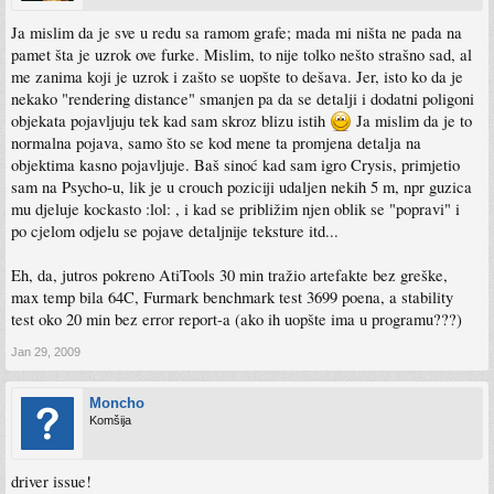
Ja mislim da je sve u redu sa ramom grafe; mada mi ništa ne pada na
pamet šta je uzrok ove furke. Mislim, to nije tolko nešto strašno sad, al
me zanima koji je uzrok i zašto se uopšte to dešava. Jer, isto ko da je
nekako "rendering distance" smanjen pa da se detalji i dodatni poligoni
objekata pojavljuju tek kad sam skroz blizu istih
Ja mislim da je to
normalna pojava, samo što se kod mene ta promjena detalja na
objektima kasno pojavljuje. Baš sinoć kad sam igro Crysis, primjetio
sam na Psycho-u, lik je u crouch poziciji udaljen nekih 5 m, npr guzica
mu djeluje kockasto :lol: , i kad se približim njen oblik se "popravi" i
po cjelom odjelu se pojave detaljnije teksture itd...
Eh, da, jutros pokreno AtiTools 30 min tražio artefakte bez greške,
max temp bila 64C, Furmark benchmark test 3699 poena, a stability
test oko 20 min bez error report-a (ako ih uopšte ima u programu???)
Jan 29, 2009
Moncho
Komšija
driver issue!