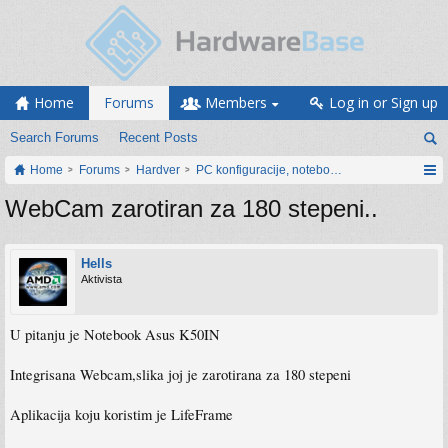
Home
Forums
Members
Log in or Sign up
Search Forums
Recent Posts
Home
Forums
Hardver
PC konfiguracije, notebook računari, servis
WebCam zarotiran za 180 stepeni..
Hells
Aktivista
U pitanju je Notebook Asus K50IN
Integrisana Webcam,slika joj je zarotirana za 180 stepeni
Aplikacija koju koristim je LifeFrame