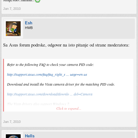
Jan 7, 2010
Esh
HWB
Sa Asus forum podrske, odgovor na isto pitanje od strane moderatora:
Refer to the following FAQ to check your camera PID code:
http://support.asus.com/faq/faq_right_s ... uage=en-us
Download and install the Vista camera driver for the matching PID code.
http://support.asus.com/download/downlo ... del=Camera
The Vista drivers also support Windows 7.
Click to expand...
Good luck!!
Jan 7, 2010
Hells