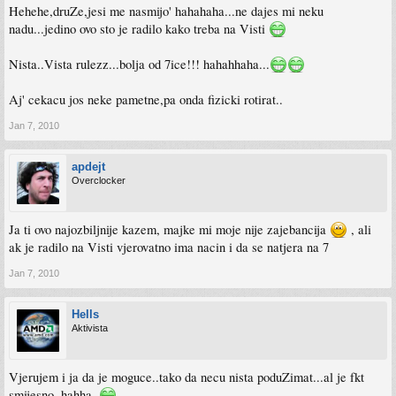
Hehehe,druZe,jesi me nasmijo' hahahaha...ne dajes mi neku
nadu...jedino ovo sto je radilo kako treba na Visti
Nista..Vista rulezz...bolja od 7ice!!! hahahhaha...
Aj' cekacu jos neke pametne,pa onda fizicki rotirat..
Jan 7, 2010
apdejt
Overclocker
Ja ti ovo najozbiljnije kazem, majke mi moje nije zajebancija
, ali
ak je radilo na Visti vjerovatno ima nacin i da se natjera na 7
Jan 7, 2010
Hells
Aktivista
Vjerujem i ja da je moguce..tako da necu nista poduZimat...al je fkt
smijesno..hahha..