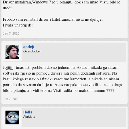
Driver instaliran,Windows 7 je u pitanju...dok sam imao Vistu bilo je
uredu..
Probao sam reinstall driver i Lifeframe..al nista ne djeluje.
Hvala unaprijed!!
Jan 7, 2010
apdejt
Overclocker
Jojjjjjj, imao isti problem davno jednom na Asusu i nikada ga nisam
softverski rijesio ni pomocu drivera niti nekih dodatnih softvera. Na
kraju kolega rastavio i fizicki zarotirao kamericu, a nikada se nisam
potrudio da saznam da li je to Asus naopako postavio ili je nesto drugo
bilo u pitanju, ali vidi tebi na Visti radila normalno hmmmm ????
Jan 7, 2010
Hells
Aktivista