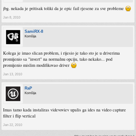
jbg. nekada je pritisak toliki da je epic fail rjesene za sve probleme
Jan 8, 2010
SamiRX-8
Komšija
Kolega je imao slican problem, i rijesio je tako sto je u driverima
promijenio sa "invert" na normalnu opciju, tako nekako... pod
promijenio mislim modifikovao driver
Jan 13, 2010
RaP
Komšija
Imas tamo kada instaliras videvoviev upalis ga ides na video capture
filter i flip vertical
Jan 22, 2010