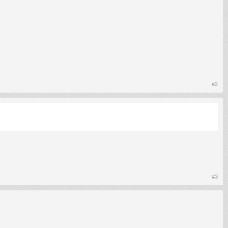
#2
#3