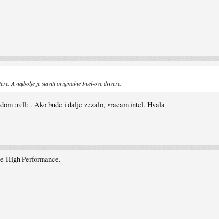
re. A najbolje je staviti originalne Intel-ove drivere.
odom :roll: . Ako bude i dalje zezalo, vracam intel. Hvala
je High Performance.