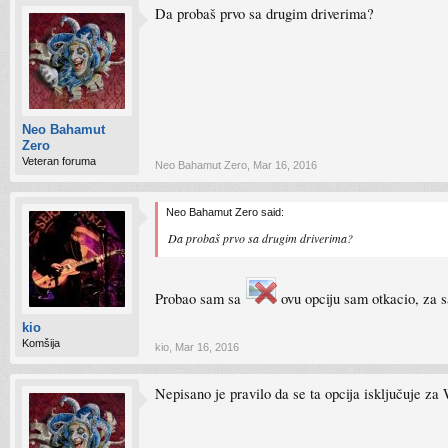
Da probaš prvo sa drugim driverima?
Neo Bahamut
Zero
Veteran foruma
Neo Bahamut Zero
,
Mar 16, 2016
Neo Bahamut Zero said:
Da probaš prvo sa drugim driverima?
Probao sam sa
ovu opciju sam otkacio, za s
kio
Komšija
kio
,
Mar 16, 2016
Nepisano je pravilo da se ta opcija isključuje za W