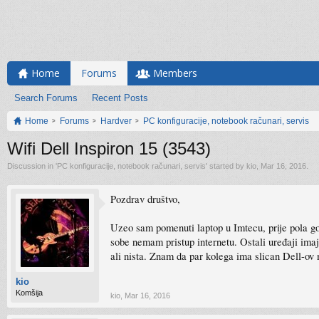
Home
Forums
Members
Search Forums
Recent Posts
Home
Forums
Hardver
PC konfiguracije, notebook računari, servis
Wifi Dell Inspiron 15 (3543)
Discussion in '
PC konfiguracije, notebook računari, servis
' started by
kio
,
Mar 16, 2016
.
Pozdrav društvo,
Uzeo sam pomenuti laptop u Imtecu, prije pola g
sobe nemam pristup internetu. Ostali uređaji imaj
ali nista. Znam da par kolega ima slican Dell-ov 
kio
Komšija
kio
,
Mar 16, 2016