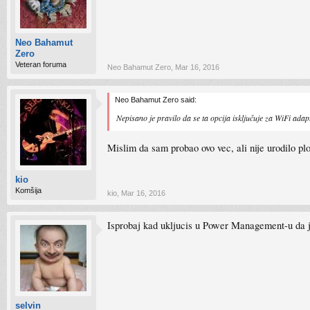
Neo Bahamut
Zero
Veteran foruma
Neo Bahamut Zero
,
Mar 16, 2016
Neo Bahamut Zero said:
Nepisano je pravilo da se ta opcija isključuje za WiFi adapte
Mislim da sam probao ovo vec, ali nije urodilo pl
kio
Komšija
kio
,
Mar 16, 2016
Isprobaj kad ukljucis u Power Management-u da 
selvin