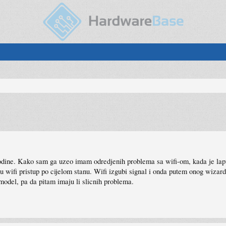
odine. Kako sam ga uzeo imam odredjenih problema sa wifi-om, kada je lapt
u wifi pristup po cijelom stanu. Wifi izgubi signal i onda putem onog wizard
model, pa da pitam imaju li slicnih problema.