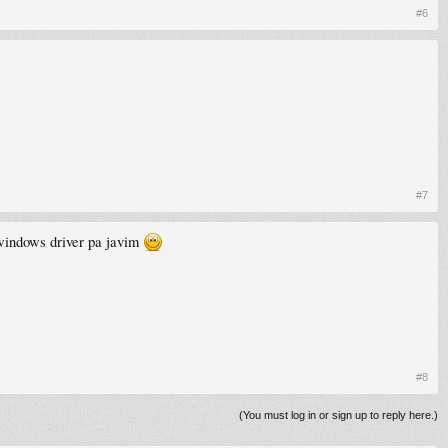
#6
#7
 windows driver pa javim
#8
(You must log in or sign up to reply here.)