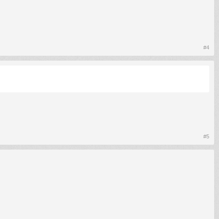
#4
#5