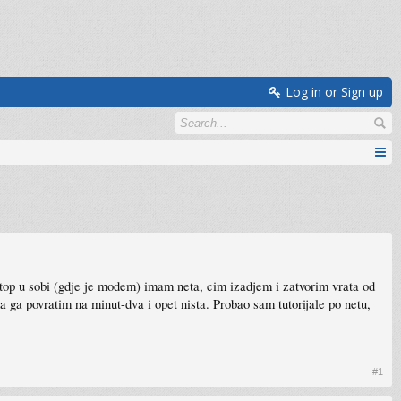
Log in or Sign up
op u sobi (gdje je modem) imam neta, cim izadjem i zatvorim vrata od
a ga povratim na minut-dva i opet nista. Probao sam tutorijale po netu,
#1