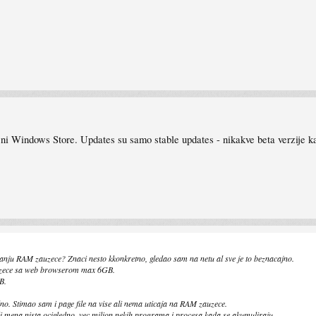
ni Windows Store. Updates su samo stable updates - nikakve beta verzije 
anju RAM zauzece? Znaci nesto kkonkretno, gledao sam na netu al sve je to beznacajno.
uzece sa web browserom max 6GB.
B.
no. Stimao sam i page file na vise ali nema uticaja na RAM zauzece.
 mena nista ocigledno, vec milion nekih programa i procesa kada se akumuliraju .