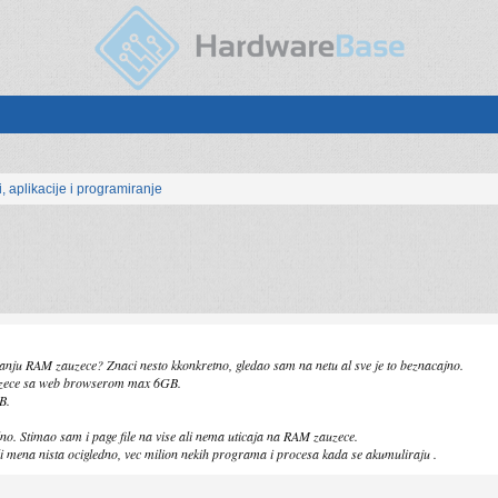
, aplikacije i programiranje
anju RAM zauzece? Znaci nesto kkonkretno, gledao sam na netu al sve je to beznacajno.
uzece sa web browserom max 6GB.
B.
no. Stimao sam i page file na vise ali nema uticaja na RAM zauzece.
 mena nista ocigledno, vec milion nekih programa i procesa kada se akumuliraju .