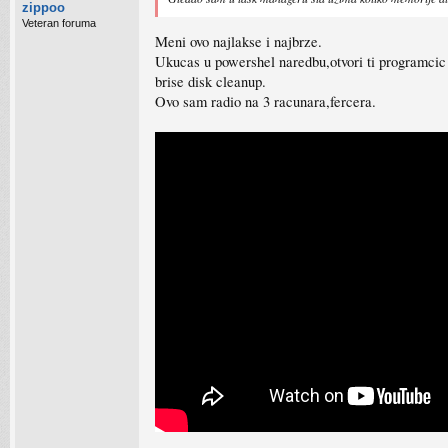
zippoo
Veteran foruma
Meni ovo najlakse i najbrze.
Ukucas u powershel naredbu,otvori ti programcic 
brise disk cleanup.
Ovo sam radio na 3 racunara,fercera.