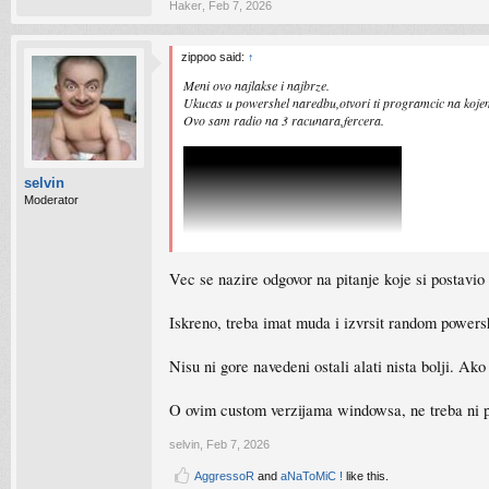
Haker
,
Feb 7, 2026
zippoo said:
↑
Meni ovo najlakse i najbrze.
Ukucas u powershel naredbu,otvori ti programcic na kojem 
Ovo sam radio na 3 racunara,fercera.
selvin
Moderator
Vec se nazire odgovor na pitanje koje si postavio
Iskreno, treba imat muda i izvrsit random powers
Nisu ni gore navedeni ostali alati nista bolji. Ak
O ovim custom verzijama windowsa, ne treba ni pri
selvin
,
Feb 7, 2026
AggressoR
and
aNaToMiC !
like this.