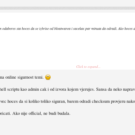
odaberes sta hoces da se izbrise od bloatwarea i sacekas par minuta da odradi. Ako hoces da
Click to expand...
 na online sigurnost temi.
hell scriptu kao admin cak i od izvora kojem vjerujes. Sansa da neko naprav
o vec hoces da si koliko toliko siguran, barem odradi checksum provjeru nakon
cati. Ako nije official, ne budi budala.