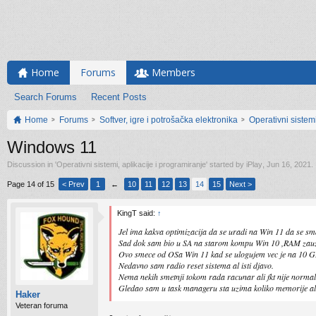
Home
Forums
Members
Search Forums
Recent Posts
Home
Forums
Softver, igre i potrošačka elektronika
Operativni sistemi
Windows 11
Discussion in '
Operativni sistemi, aplikacije i programiranje
' started by
iPlay
,
Jun 16, 2021
.
Page 14 of 15
< Prev
1
←
10
11
12
13
14
15
Next >
KingT said:
↑
Jel ima kakva optimizacija da se uradi na Win 11 da se sm
Sad dok sam bio u SA na starom kompu Win 10 ,RAM za
Ovo smece od OSa Win 11 kad se ulogujem vec je na 10 G
Nedavno sam radio reset sistema al isti djavo.
Nema nekih smetnji tokom rada racunar ali fkt nije normal
Gledao sam u task manageru sta uzima koliko memorije ali
Haker
Veteran foruma