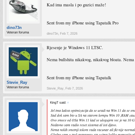
Kad ima masla i po guzici maže!
Sent from my iPhone using Tapatalk Pro
dino73n
Veteran foruma
dino73n
,
Feb 7, 2026
Rjesenje je Windows 11 LTSC.
Nema bullshita nikakvog, nikakvog bloata. Nema 
Sent from my iPhone using Tapatalk
Stevie_Ray
Veteran foruma
Stevie_Ray
,
Feb 7, 2026
KingT said:
↑
Jel ima kakva optimizacija da se uradi na Win 11 da se sm
Sad dok sam bio u SA na starom kompu Win 10 ,RAM za
Ovo smece od OSa Win 11 kad se ulogujem vec je na 10 G
Nedavno sam radio reset sistema al isti djavo.
Nema nekih smetnji tokom rada racunar ali fkt nije normal
Gledao sam u task manageru sta uzima koliko memorije ali