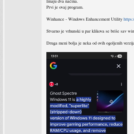
Imaju dva načina.
Prvi je ovaj program.
Winhance - Windows Enhancement Utility
https
Stvarno je vrhunski u par klikova se briše sav win
Druga meni bolja je neka od ovih ogoljenih verzij