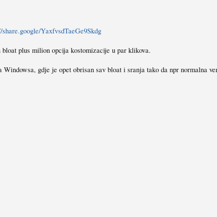
://share.google/YaxfvsdTaeGe9Skdg
 bloat plus milion opcija kostomizacije u par klikova.
a Windowsa, gdje je opet obrisan sav bloat i sranja tako da npr normalna ve