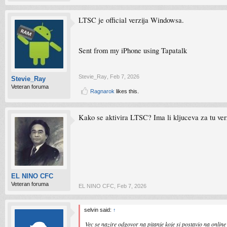
LTSC je official verzija Windowsa.
Sent from my iPhone using Tapatalk
Stevie_Ray
,
Feb 7, 2026
Stevie_Ray
Veteran foruma
Ragnarok
likes this.
Kako se aktivira LTSC? Ima li kljuceva za tu ver
EL NINO CFC
Veteran foruma
EL NINO CFC
,
Feb 7, 2026
selvin said:
↑
Vec se nazire odgovor na pitanje koje si postavio na online