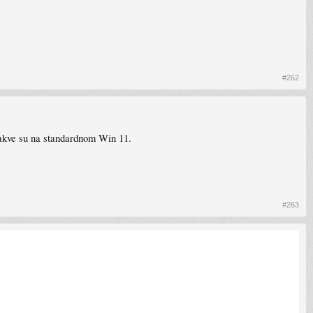
#262
kakve su na standardnom Win 11.
#263