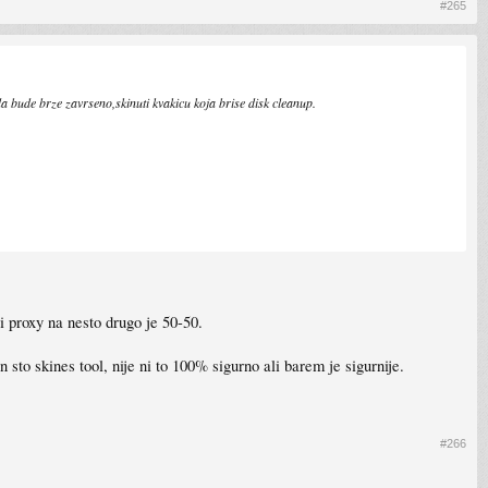
#265
 bude brze zavrseno,skinuti kvakicu koja brise disk cleanup.
i proxy na nesto drugo je 50-50.
 sto skines tool, nije ni to 100% sigurno ali barem je sigurnije.
#266