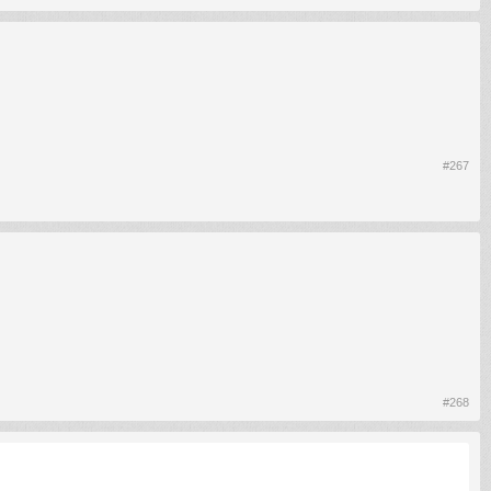
#267
#268