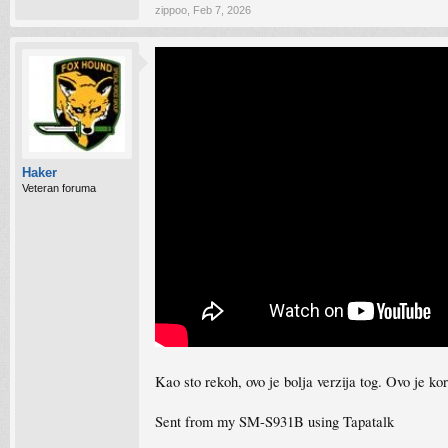
zippoo
,
Feb 7, 2026
Haker
Veteran foruma
Kao sto rekoh, ovo je bolja verzija tog. Ovo je k
Sent from my SM-S931B using Tapatalk