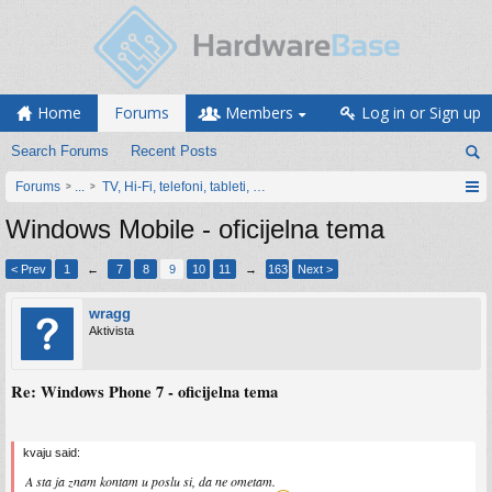
Home
Forums
Members
Log in or Sign up
Search Forums
Recent Posts
Forums
...
TV, Hi-Fi, telefoni, tableti, satovi, IoT oprema
Windows Mobile - oficijelna tema
< Prev
1
←
7
8
9
10
11
→
163
Next >
wragg
Aktivista
Re: Windows Phone 7 - oficijelna tema
kvaju said:
A sta ja znam kontam u poslu si, da ne ometam.