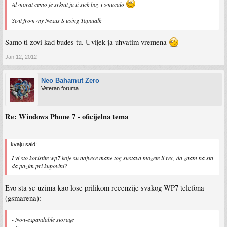
Al morat cemo je srknit ja ti sick boy i smucalo
Sent from my Nexus S using Tapatalk
Samo ti zovi kad budes tu. Uvijek ja uhvatim vremena
Jan 12, 2012
Neo Bahamut Zero
Veteran foruma
Re: Windows Phone 7 - oficijelna tema
kvaju said:
I vi sto koristite wp7 koje su najvece mane tog sustava mozete li rec, da znam na sta
da pazim pri kupovini?
Evo sta se uzima kao lose prilikom recenzije svakog WP7 telefona
(gsmarena):
- Non-expandable storage