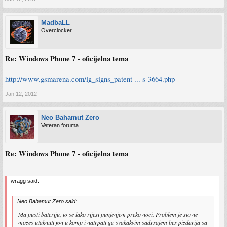
MadbaLL
Overclocker
Re: Windows Phone 7 - oficijelna tema
http://www.gsmarena.com/lg_signs_patent ... s-3664.php
Jan 12, 2012
Neo Bahamut Zero
Veteran foruma
Re: Windows Phone 7 - oficijelna tema
wragg said:
Neo Bahamut Zero said:
Ma pusti bateriju, to se lako rijesi punjenjem preko noci. Problem je sto ne
mozes utaknuti fon u komp i natrpati ga svakakvim sadrzajem bez pizdarija sa