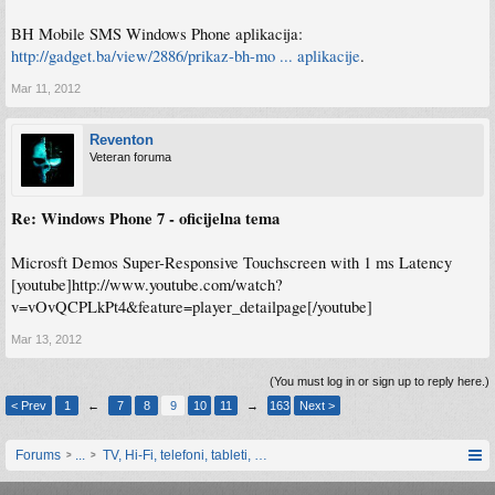
BH Mobile SMS Windows Phone aplikacija:
http://gadget.ba/view/2886/prikaz-bh-mo ... aplikacije
.
Mar 11, 2012
Reventon
Veteran foruma
Re: Windows Phone 7 - oficijelna tema
Microsft Demos Super-Responsive Touchscreen with 1 ms Latency
[youtube]http://www.youtube.com/watch?
v=vOvQCPLkPt4&feature=player_detailpage[/youtube]
Mar 13, 2012
(You must log in or sign up to reply here.)
< Prev
1
←
7
8
9
10
11
→
163
Next >
Forums
...
TV, Hi-Fi, telefoni, tableti, satovi, IoT oprema