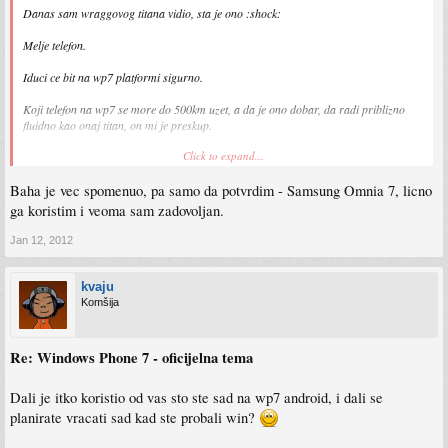
Danas sam wraggovog titana vidio, sta je ono :shock:
Melje telefon.
Iduci ce bit na wp7 platformi sigurno.
Koji telefon na wp7 se more do 500km uzet, a da je ono dobar, da radi priblizno
fluidno kao onaj titan, on mi je preskup.
Click to expand...
I vi sto koristite wp7 koje su najvece mane tog sustava mozete li rec, da znam na sta
da pazim pri kupovini?
Baha je vec spomenuo, pa samo da potvrdim - Samsung Omnia 7, licno
Sent from my Nexus S using Tapatalk
ga koristim i veoma sam zadovoljan.
Jan 12, 2012
kvaju
Komšija
Re: Windows Phone 7 - oficijelna tema
Dali je itko koristio od vas sto ste sad na wp7 android, i dali se
planirate vracati sad kad ste probali win?