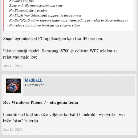
- No mass storage
- Zune-only file management and sync
- No Bluetooth file transfers
- No Flash (nor Silverlight) support in the browser
- No DivX/XviD video support (automatic transcoding provided by Zune software)
- No video calls and no front-facing camera either
Znaci ogranicen si PC aplikacijom kao i sa iPhone-om.
Iako je stariji model, Samsung i8700 je odlican WP7 telefon za
relativno malo love.
Jan 12, 2012
MadbaLL
Overclocker
Re: Windows Phone 7 - oficijelna tema
i ono što svi koji su duže vrijeme koristili i android i wp tvrde - wp
brže "sisa" bateriju.
Jan 12, 2012