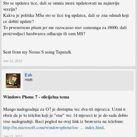
Sto se updatea tice, dali se omnia moze updateovati na najnoviju
verziju?
Kakva je politika MSa sto se tice tog updatea, dali se zna odmah koji
ce dobiti update?
To prvenstveno pitam jer me razocarao stav samsunga za i9000, dali
proizvodjaci hardwarea odlucuju ili sam MS?
Sent from my Nexus S using Tapatalk
Jan 12, 2012
Esh
HWB
Windows Phone 7 - oficijelna tema
Mango nadogradnja za O7 je dostupna vec dva-tri mjeseca. Uzmi u
obzir da je to telefon koji je "star" vec 14 mjeseci te je do sada dobio
vise nadogradnji. Baci pogled na ovaj link iz browsera na telefonu:
http://m.microsoft.com/windowsphone/en- ... index.html
.
Jan 12, 2012