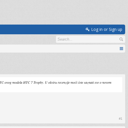
Log in or Sign up
TC-ovog modela HTC 7 Trophy. U okviru recenzije moći ćete saznati sve o novom
#1