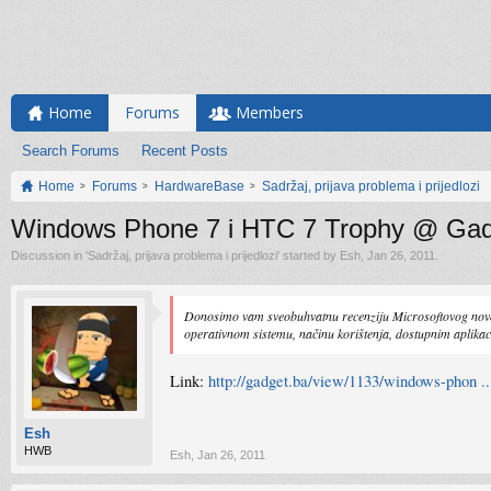
Home
Forums
Members
Search Forums
Recent Posts
Home
Forums
HardwareBase
Sadržaj, prijava problema i prijedlozi
Windows Phone 7 i HTC 7 Trophy @ Gad
Discussion in '
Sadržaj, prijava problema i prijedlozi
' started by
Esh
,
Jan 26, 2011
.
Donosimo vam sveobuhvatnu recenziju Microsoftovog novo
operativnom sistemu, načinu korištenja, dostupnim aplika
Link:
http://gadget.ba/view/1133/windows-phon ..
Esh
HWB
Esh
,
Jan 26, 2011