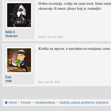
Dobra recenzija, svidja mi sami uvod. Samo mala 
okruzenje ili music player koji je zanimljiv.
NAILS
Moderator
NAILS
,
Jan 30, 2011
Kritika na mjestu, u narednim recenzijama cemo se
Esh
HWB
Esh
,
Jan 30, 2011
Home
Forums
HardwareBase
Sadržaj, prijava problema i prijedlozi