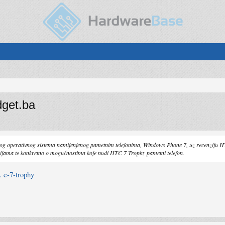
get.ba
g operativnog sistema namijenjenog pametnim telefonima, Windows Phone 7, uz recenziju H
cijama te konkretno o mogućnostima koje nudi HTC 7 Trophy pametni telefon.
. c-7-trophy