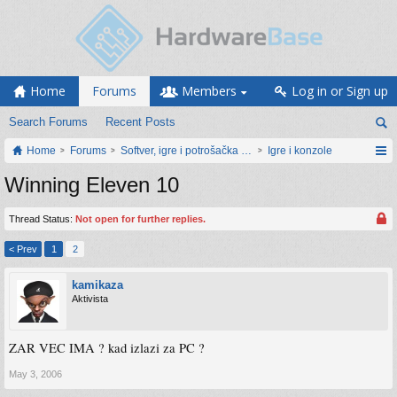
Home
Forums
Members
Log in or Sign up
Search Forums
Recent Posts
Home
Forums
Softver, igre i potrošačka elektronika
Igre i konzole
Winning Eleven 10
Thread Status:
Not open for further replies.
< Prev
1
2
kamikaza
Aktivista
ZAR VEC IMA ? kad izlazi za PC ?
May 3, 2006