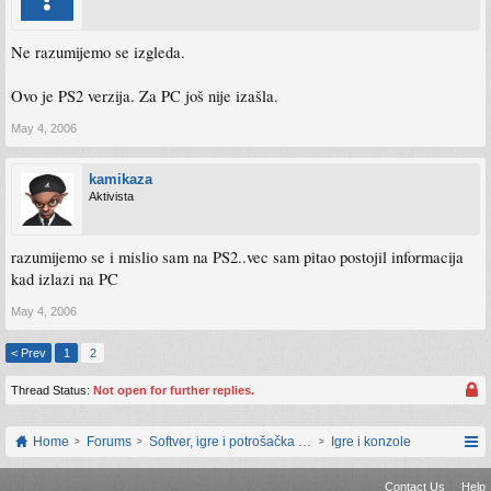
Ne razumijemo se izgleda.
Ovo je PS2 verzija. Za PC još nije izašla.
May 4, 2006
kamikaza
Aktivista
razumijemo se i mislio sam na PS2..vec sam pitao postojil informacija
kad izlazi na PC
May 4, 2006
< Prev
1
2
Thread Status:
Not open for further replies.
Home
Forums
Softver, igre i potrošačka elektronika
Igre i konzole
Contact Us
Help