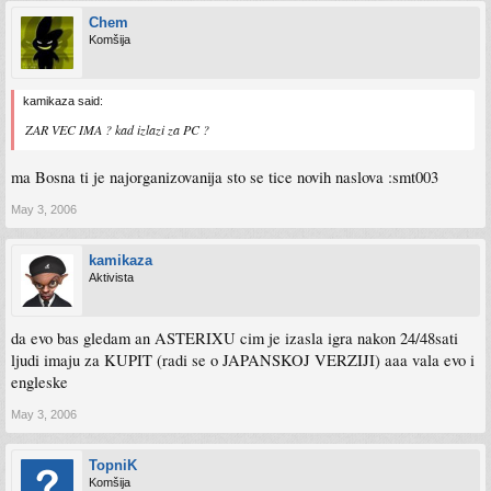
Chem
Komšija
kamikaza said:
ZAR VEC IMA ? kad izlazi za PC ?
ma Bosna ti je najorganizovanija sto se tice novih naslova :smt003
May 3, 2006
kamikaza
Aktivista
da evo bas gledam an ASTERIXU cim je izasla igra nakon 24/48sati
ljudi imaju za KUPIT (radi se o JAPANSKOJ VERZIJI) aaa vala evo i
engleske
May 3, 2006
TopniK
Komšija