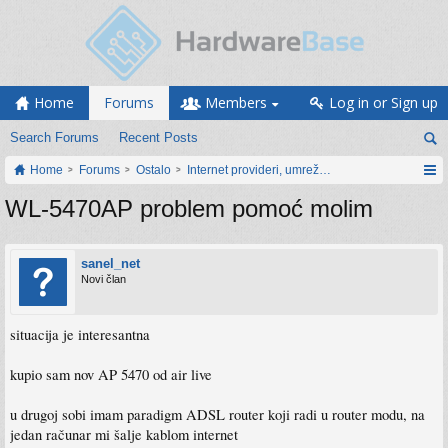
Home
Forums
Members
Log in or Sign up
Search Forums
Recent Posts
Home
Forums
Ostalo
Internet provideri, umrežavanje i web servisi
WL-5470AP problem pomoć molim
sanel_net
Novi član
situacija je interesantna
kupio sam nov AP 5470 od air live
u drugoj sobi imam paradigm ADSL router koji radi u router modu, na
jedan računar mi šalje kablom internet