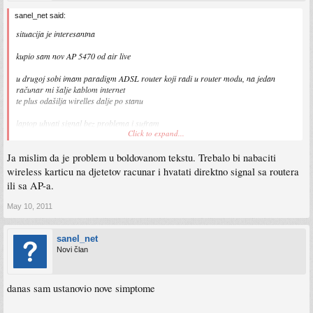
sanel_net said:
situacija je interesantna
kupio sam nov AP 5470 od air live
u drugoj sobi imam paradigm ADSL router koji radi u router modu, na jedan
računar mi šalje kablom internet
te plus odašilja wirelles dalje po stanu
laptop uhvati signal bez problema i sufram
Click to expand...
brzina interneta na laptopu mi je ravna onoj brzini koju ima i onaj računar koji
dobija kablom internet
Ja mislim da je problem u boldovanom tekstu. Trebalo bi nabaciti
e sad:
wireless karticu na djetetov racunar i hvatati direktno signal sa routera
ili sa AP-a.
u drugoj sobi sam postavio taj AP 5470
kablom ga šalje u
koji prima wirelles signal sa ADSL routera i
May 10, 2011
računar (djetetov)
sanel_net
međutim, brzina downloada mu je ravna nuli tačnije 0,01 Mbit/s
Novi član
dok otvori FB moze otići u školu i vratiti se
probao sam ga postaviti u client mod, radi ali tako sporo
danas sam ustanovio nove simptome
pokusao sam i u WISP mod, ali isto