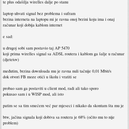
te plus odašilja wirelles dalje po stanu
laptop uhvati signal bez problema i sufram
brzina interneta na laptopu mi je ravna onoj brzini koju ima i onaj
računar koji dobija kablom internet
e sad:
u drugoj sobi sam postavio taj AP 5470
koji prima wirelles signal sa ADSL routera i kablom ga šalje u računar
(djetetov)
međutim, brzina downloada mu je ravna nuli tačnije 0,01 Mbit/s
dok otvori FB moze otići u školu i vratiti se
probao sam ga postaviti u client mod, radi ali tako sporo
pokusao sam i u WISP mod, ali isto
patim se sa tim smećem već par mjeseci i nikako da skontam šta mu je
btw, jačina signala koji dobiva sa routera je 68% (očito mu to nije
problem)