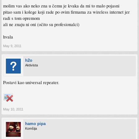
molim vas ako neko zna u čemu je kvaka da mi to malo pojasni
pitao sam i kolege koji rade po ovim firmama za wireless internet jer
radi s tom opremom
ali ne znaju ni oni (očito su profesionalci)
hvala
May 9, 2011
h2o
Aktivista
Postavi kao universal repeater.
May 10, 2011
hamo pipa
Komšija