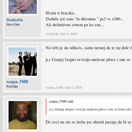
Hvala ti bracika..
Doduše još sam "in dilemma " ps3 vs x360...
Godzzila
Ali definitivno zovem pa ko zna...
Novi član
Godzzila
,
Sep 6, 2009
Na tebi je da odlucis, samo nemoj da te taj dole 
p.s Ganjaj Jasper reviziju maticne ploce i one se 
suppa_FMB
Komšija
suppa_FMB
,
Sep 6, 2009
suppa_FMB said:
p.s Ganjaj Jasper reviziju maticne ploce i one se kvare ali 
De reci na sta se treba jos obratit paznja da bi 