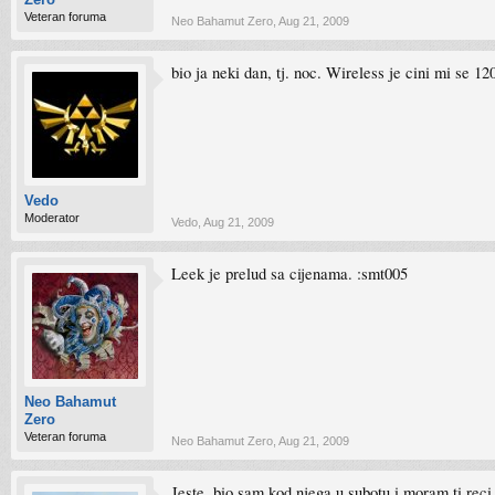
Veteran foruma
Neo Bahamut Zero
,
Aug 21, 2009
bio ja neki dan, tj. noc. Wireless je cini mi se 1
Vedo
Moderator
Vedo
,
Aug 21, 2009
Leek je prelud sa cijenama. :smt005
Neo Bahamut
Zero
Veteran foruma
Neo Bahamut Zero
,
Aug 21, 2009
Jeste, bio sam kod njega u subotu i moram ti rec