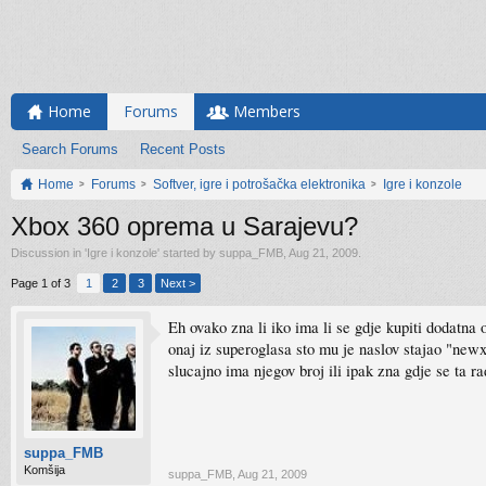
Home
Forums
Members
Search Forums
Recent Posts
Home
Forums
Softver, igre i potrošačka elektronika
Igre i konzole
Xbox 360 oprema u Sarajevu?
Discussion in '
Igre i konzole
' started by
suppa_FMB
,
Aug 21, 2009
.
Page 1 of 3
1
2
3
Next >
Eh ovako zna li iko ima li se gdje kupiti dodatn
onaj iz superoglasa sto mu je naslov stajao "new
slucajno ima njegov broj ili ipak zna gdje se ta 
suppa_FMB
Komšija
suppa_FMB
,
Aug 21, 2009