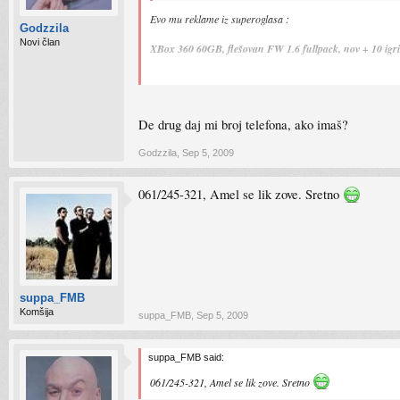
Evo mu reklame iz superoglasa :
Godzzila
Novi član
XBox 360 60GB, flešovan FW 1.6 fullpack, nov + 10 igric
Ja mislim da mu je opcija sa 20gb do neki dan bila 650 km
Sto se tice rata, tesko ali provjeri za svaki slucaj...
De drug daj mi broj telefona, ako imaš?
Godzzila
,
Sep 5, 2009
061/245-321, Amel se lik zove. Sretno
suppa_FMB
Komšija
suppa_FMB
,
Sep 5, 2009
suppa_FMB said:
061/245-321, Amel se lik zove. Sretno