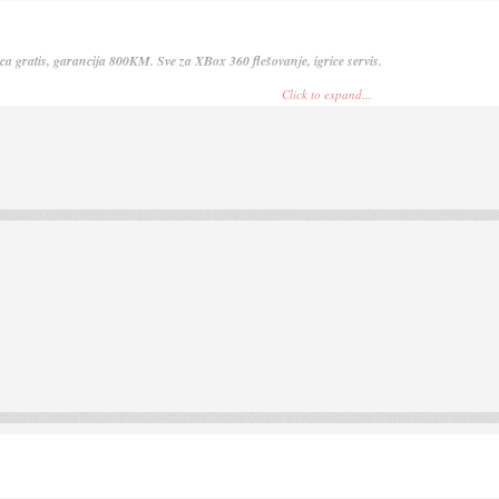
a gratis, garancija 800KM. Sve za XBox 360 flešovanje, igrice servis.
Click to expand...
 flesovana takodjer.