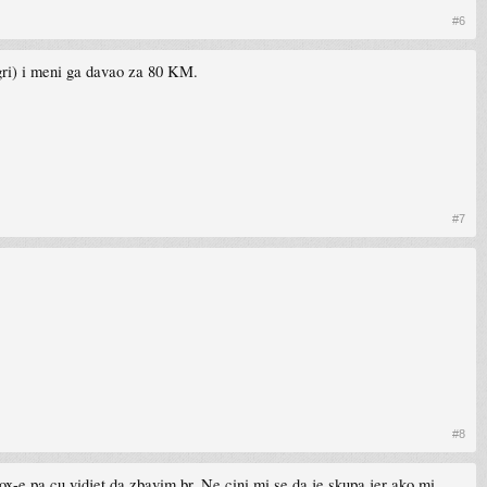
#6
 igri) i meni ga davao za 80 KM.
#7
#8
x-e pa cu vidjet da zbavim br. Ne cini mi se da je skupa jer ako mi