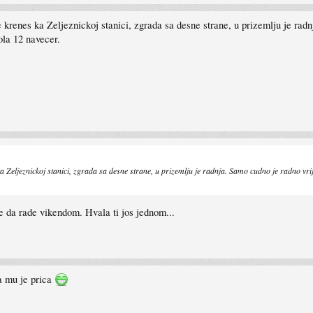
renes ka Zeljeznickoj stanici, zgrada sa desne strane, u prizemlju je radn
ola 12 navecer.
Zeljeznickoj stanici, zgrada sa desne strane, u prizemlju je radnja. Samo cudno je radno vrij
e da rade vikendom. Hvala ti jos jednom...
va mu je prica