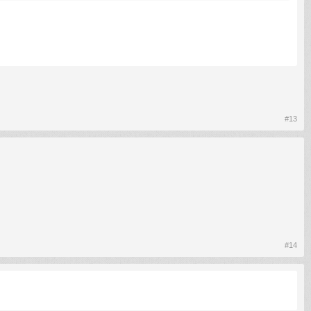
#13
#14