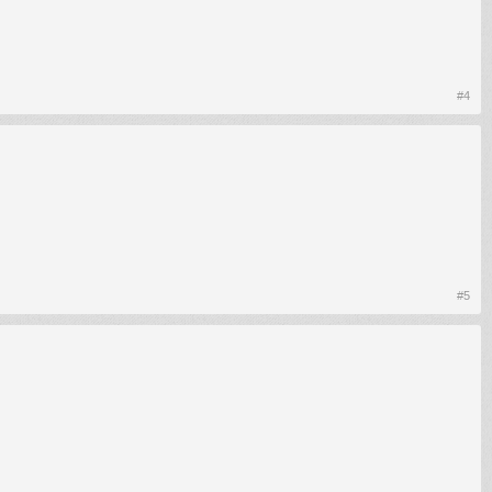
#4
#5