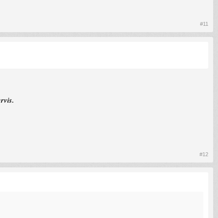
#11
rvis.
#12