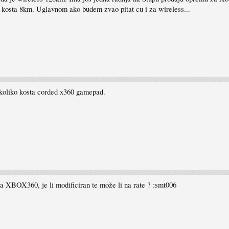
60 kosta 8km. Uglavnom ako budem zvao pitat cu i za wireless...
aj koliko kosta corded x360 gamepad.
na XBOX360, je li modificiran te može li na rate ? :smt006