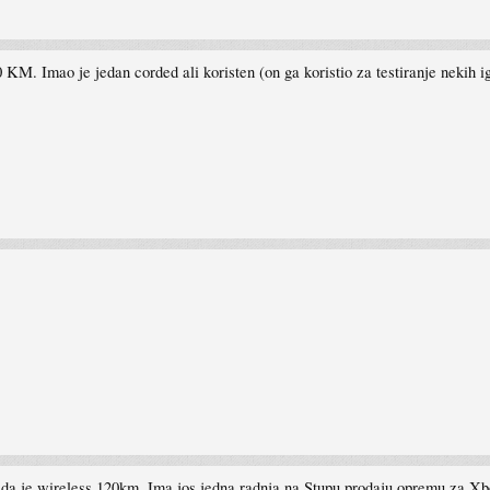
20 KM. Imao je jedan corded ali koristen (on ga koristio za testiranje nekih
i da je wireless 120km. Ima jos jedna radnja na Stupu prodaju opremu za Xbo