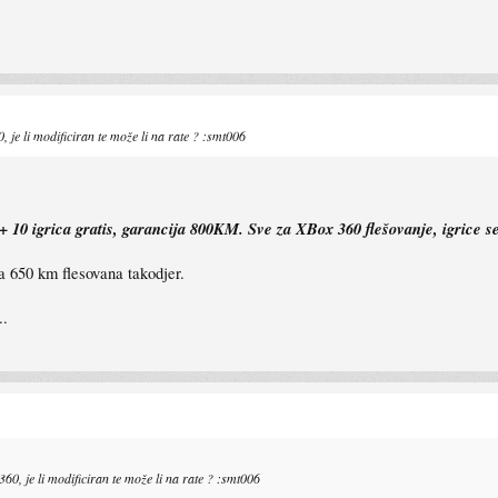
, je li modificiran te može li na rate ? :smt006
10 igrica gratis, garancija 800KM. Sve za XBox 360 flešovanje, igrice se
a 650 km flesovana takodjer.
..
60, je li modificiran te može li na rate ? :smt006