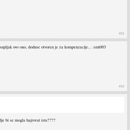
#15
 supljak ovo ono, doduse otvoren je za kompenzacije... :smt003
#16
dje bi se mogla hajrovat ista????