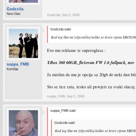
Godzzila
Novi član
Godzzila
,
Sep 5, 2009
Godzzila said:
Kod tog lika na željezničkoj koliko se kreće cijena XBOX360
Evo mu reklame iz superoglasa :
XBox 360 60GB, flešovan FW 1.6 fullpack, nov + 
suppa_FMB
Komšija
Ja mislim da mu je opcija sa 20gb do neki dan bil
Sto se tice rata, tesko ali provjeri za svaki slucaj.
suppa_FMB
,
Sep 5, 2009
suppa_FMB said:
Godzzila said:
Kod tog lika na željezničkoj koliko se kreće cijena XBOX3