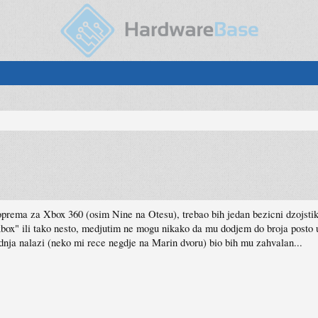
a oprema za Xbox 360 (osim Nine na Otesu), trebao bih jedan bezicni dzojsti
xbox" ili tako nesto, medjutim ne mogu nikako da mu dodjem do broja posto u
radnja nalazi (neko mi rece negdje na Marin dvoru) bio bih mu zahvalan...