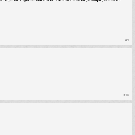
#9
#10