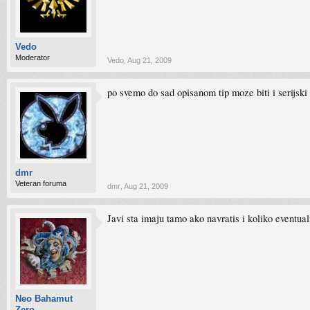
Vedo
Moderator
Vedo
,
Aug 21, 2009
po svemo do sad opisanom tip moze biti i serijsk
dmr
Veteran foruma
dmr
,
Aug 21, 2009
Javi sta imaju tamo ako navratis i koliko eventual
Neo Bahamut
Zero