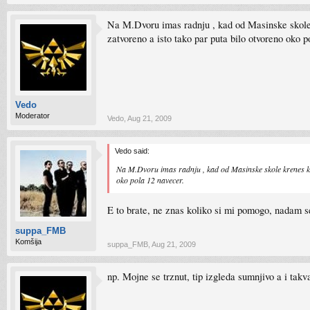
Na M.Dvoru imas radnju , kad od Masinske skole k
zatvoreno a isto tako par puta bilo otvoreno oko p
Vedo
Moderator
Vedo
,
Aug 21, 2009
Vedo said:
Na M.Dvoru imas radnju , kad od Masinske skole krenes ka 
oko pola 12 navecer.
E to brate, ne znas koliko si mi pomogo, nadam s
suppa_FMB
Komšija
suppa_FMB
,
Aug 21, 2009
np. Mojne se trznut, tip izgleda sumnjivo a i tak