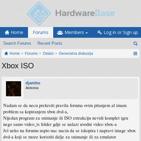
Home
Forums
Members
Log in or Sign up
Search Forums
Recent Posts
Home
Forums
Ostalo
Generalna diskusija
Xbox ISO
djambo
Aktivista
Nadam se da necu prekrsiti pravila foruma ovim pitanjem al imam
problem sa kopiranjem xbox dvd-a,
Nijedan program za snimanje ili ISO extrakciju nevidi komplet igru
nego samo video_ts folder gdje se nalazi uvodni video xbox-a
Jel neko na forumu uspio nac nacin da se iskopira i napravi image xbox
dvd-a koji se moze koristiti dalje za snimanje ili za emulator