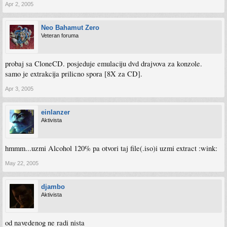
Apr 2, 2005
Neo Bahamut Zero
Veteran foruma
probaj sa CloneCD. posjeduje emulaciju dvd drajvova za konzole.
samo je extrakcija prilicno spora [8X za CD].
Apr 3, 2005
einlanzer
Aktivista
hmmm...uzmi Alcohol 120% pa otvori taj file(.iso)i uzmi extract :wink:
May 22, 2005
djambo
Aktivista
od navedenog ne radi nista