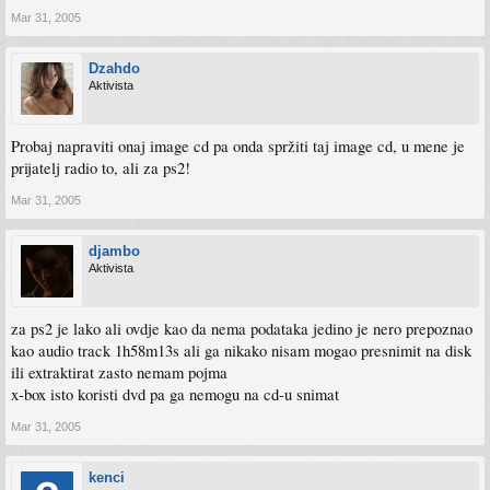
Mar 31, 2005
Dzahdo
Aktivista
Probaj napraviti onaj image cd pa onda spržiti taj image cd, u mene je
prijatelj radio to, ali za ps2!
Mar 31, 2005
djambo
Aktivista
za ps2 je lako ali ovdje kao da nema podataka jedino je nero prepoznao
kao audio track 1h58m13s ali ga nikako nisam mogao presnimit na disk
ili extraktirat zasto nemam pojma
x-box isto koristi dvd pa ga nemogu na cd-u snimat
Mar 31, 2005
kenci