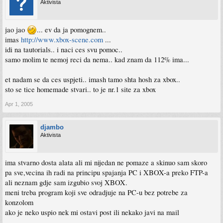
Aktivista
jao jao
... ev da ja pomognem..
imas
http://www.xbox-scene.com
...
idi na tautorials.. i naci ces svu pomoc..
samo molim te nemoj reci da nema.. kad znam da 112% ima...
et nadam se da ces uspjeti.. imash tamo shta hosh za xbox..
sto se tice homemade stvari.. to je nr.1 site za xbox
Apr 1, 2005
djambo
Aktivista
ima stvarno dosta alata ali mi nijedan ne pomaze a skinuo sam skoro
pa sve,vecina ih radi na principu spajanja PC i XBOX-a preko FTP-a
ali neznam gdje sam izgubio svoj XBOX.
meni treba program koji sve odradjuje na PC-u bez potrebe za
konzolom
ako je neko uspio nek mi ostavi post ili nekako javi na mail