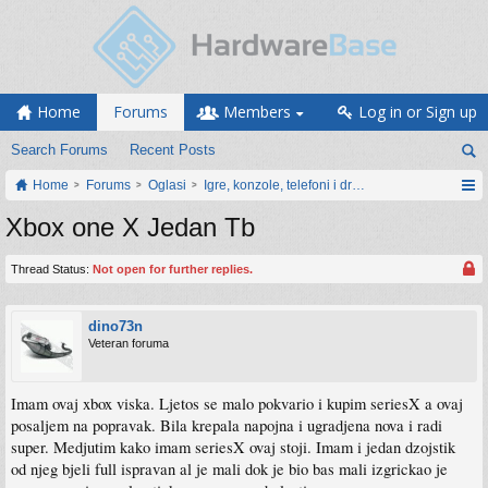
Home
Forums
Members
Log in or Sign up
Search Forums
Recent Posts
Home
Forums
Oglasi
Igre, konzole, telefoni i drugi gadgeti
Xbox one X Jedan Tb
Thread Status:
Not open for further replies.
dino73n
Veteran foruma
Imam ovaj xbox viska. Ljetos se malo pokvario i kupim seriesX a ovaj
posaljem na popravak. Bila krepala napojna i ugradjena nova i radi
super. Medjutim kako imam seriesX ovaj stoji. Imam i jedan dzojstik
od njeg bjeli full ispravan al je mali dok je bio bas mali izgrickao je