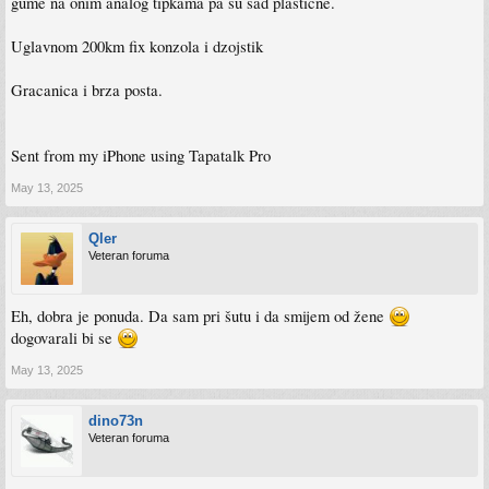
gume na onim analog tipkama pa su sad plasticne.
Uglavnom 200km fix konzola i dzojstik
Gracanica i brza posta.
Sent from my iPhone using Tapatalk Pro
May 13, 2025
Qler
Veteran foruma
Eh, dobra je ponuda. Da sam pri šutu i da smijem od žene
dogovarali bi se
May 13, 2025
dino73n
Veteran foruma