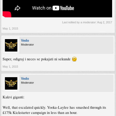
Last edited by a moderator:
Aug 2, 2017
May 1, 2015
Vedo
Moderator
Super, odigraj i neces se pokajati ni sekunde
May 1, 2015
Vedo
Moderator
Kakvi giganti:
Well, that escalated quickly. Yooka-Laylee has smashed through its
£175k Kickstarter campaign in less than an hour.