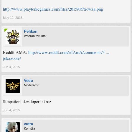
http://www.playtonicgames.com/files/2015/05/trowza.png
May 12, 2015
Pelikan
Veteran foruma
Reddit AMA:
http://www.reddit.com/r/IAmA/comments/3 ...
jokazooie/
Jun 4, 2015
Vedo
Moderator
Simpaticni developeri skroz
Jun 4, 2015
vutra
Komšija