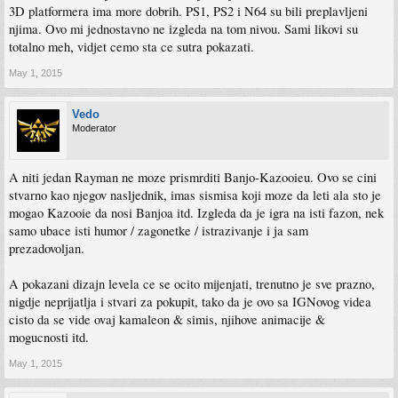
3D platformera ima more dobrih. PS1, PS2 i N64 su bili preplavljeni
njima. Ovo mi jednostavno ne izgleda na tom nivou. Sami likovi su
totalno meh, vidjet cemo sta ce sutra pokazati.
May 1, 2015
Vedo
Moderator
A niti jedan Rayman ne moze prismrditi Banjo-Kazooieu. Ovo se cini
stvarno kao njegov nasljednik, imas sismisa koji moze da leti ala sto je
mogao Kazooie da nosi Banjoa itd. Izgleda da je igra na isti fazon, nek
samo ubace isti humor / zagonetke / istrazivanje i ja sam
prezadovoljan.
A pokazani dizajn levela ce se ocito mijenjati, trenutno je sve prazno,
nigdje neprijatlja i stvari za pokupit, tako da je ovo sa IGNovog videa
cisto da se vide ovaj kamaleon & simis, njihove animacije &
mogucnosti itd.
May 1, 2015