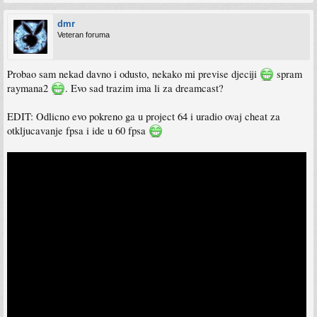
dmr
Veteran foruma
Probao sam nekad davno i odusto, nekako mi previse djeciji
spram
raymana2
. Evo sad trazim ima li za dreamcast?
EDIT: Odlicno evo pokreno ga u project 64 i uradio ovaj cheat za
otkljucavanje fpsa i ide u 60 fpsa