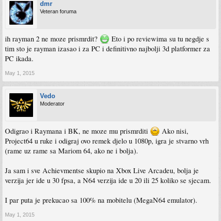
dmr
Veteran foruma
ih rayman 2 ne moze prismrdit?
Eto i po reviewima su tu negdje s
tim sto je rayman izasao i za PC i definitivno najbolji 3d platformer za
PC ikada.
May 1, 2015
Vedo
Moderator
Odigrao i Raymana i BK, ne moze mu prismrditi
Ako nisi,
Project64 u ruke i odigraj ovo remek djelo u 1080p, igra je stvarno vrh
(rame uz rame sa Mariom 64, ako ne i bolja).
Ja sam i sve Achievmentse skupio na Xbox Live Arcadeu, bolja je
verzija jer ide u 30 fpsa, a N64 verzija ide u 20 ili 25 koliko se sjecam.
I par puta je prekucao sa 100% na mobitelu (MegaN64 emulator).
May 1, 2015