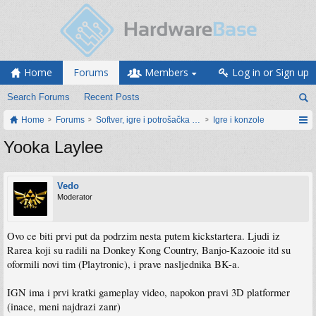
Home
Forums
Members
Log in or Sign up
Search Forums
Recent Posts
Home
Forums
Softver, igre i potrošačka elektronika
Igre i konzole
Yooka Laylee
Vedo
Moderator
Ovo ce biti prvi put da podrzim nesta putem kickstartera. Ljudi iz
Rarea koji su radili na Donkey Kong Country, Banjo-Kazooie itd su
oformili novi tim (Playtronic), i prave nasljednika BK-a.
IGN ima i prvi kratki gameplay video, napokon pravi 3D platformer
(inace, meni najdrazi zanr)