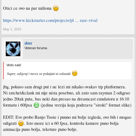
Otici ce ovo na par miliona
https://www.kickstarter.com/projects/pl ... rare-vival
May 1, 2015
dmr
Veteran foruma
Vedo said:
Super, odigraj i neces se pokajati ni sekunde
jbg, pokuso sam drugi put i ne lezi mi nikako ovakav tip platformera.
Ni ratchet&clank mi nije nista posebno, ali zato sam rayman 2 odigrao
jedno 20tak puta, bas neki dan presao na dreamcast emulatoru u 16:10
formatu i 60fpsa
(jedina verzija koja podrzava "siroki" format slike)
EDIT: Evo probo Banjo Tooie i puuno mi bolje izgleda, ovo bih i mogao
odigrati
. Isto moze ici u 60 fpsa, kontrola kamere puno bolja
animacija puno bolja, teksture puno bolje.