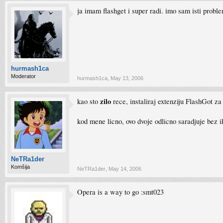
ja imam flashget i super radi. imo sam isti probl
hurmash1ca
Moderator
hurmash1ca
,
May 13, 2006
zilo
kao sto
rece, instaliraj extenziju FlashGot z
kod mene licno, ovo dvoje odlicno saradjuje bez 
NeTRa1der
Komšija
NeTRa1der
,
May 14, 2006
Opera is a way to go :smt023