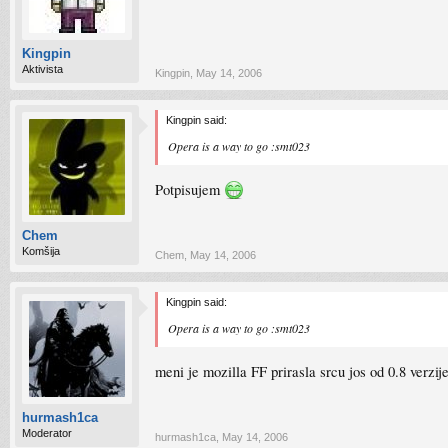
Kingpin
Aktivista
Kingpin
,
May 14, 2006
Kingpin said:
Opera is a way to go :smt023
Potpisujem
Chem
Komšija
Chem
,
May 14, 2006
Kingpin said:
Opera is a way to go :smt023
meni je mozilla FF prirasla srcu jos od 0.8 verzij
hurmash1ca
Moderator
hurmash1ca
,
May 14, 2006