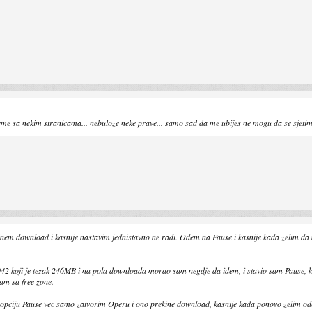
me sa nekim stranicama... nebuloze neke prave... samo sad da me ubijes ne mogu da se sjetim koj
nem download i kasnije nastavim jednistavno ne radi. Odem na Pause i kasnije kada zelim 
942 koji je tezak 246MB i na pola downloada morao sam negdje da idem, i stavio sam Pause, k
am sa free zone.
 opciju Pause vec samo zatvorim Operu i ono prekine download, kasnije kada ponovo zelim o