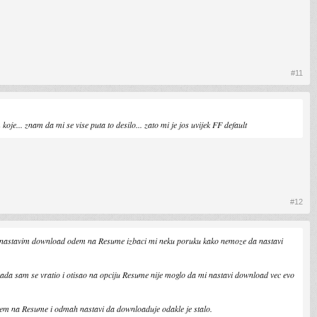
#11
e... znam da mi se vise puta to desilo... zato mi je jos uvijek FF default
#12
da nastavim download odem na Resume izbaci mi neku poruku kako nemoze da nastavi
ada sam se vratio i otisao na opciju Resume nije moglo da mi nastavi download vec evo
dem na Resume i odmah nastavi da downloaduje odakle je stalo.