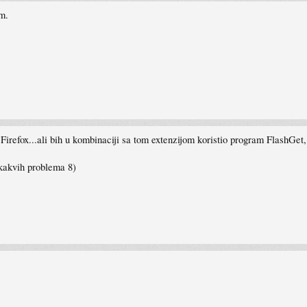
em.
a Firefox...ali bih u kombinaciji sa tom extenzijom koristio program FlashGe
ikakvih problema 8)