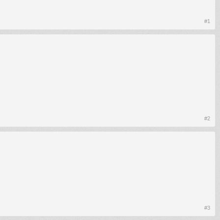
#1
#2
#3