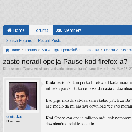
Home
Forums
Members
Search Forums
Recent Posts
Home
Forums
Softver, igre i potrošačka elektronika
Operativni sistemi
zasto neradi opcija Pause kod firefox-a?
Discussion in '
Operativni sistemi, aplikacije i programiranje
' started by
emir.dzs
,
May 13, 2
Kada nesto skidam preko Firefox-a i kada moram
mi neku poruku kako nemoze da nastavi download
Evo prije mozda sat-dva sam skidao patch za Bat
nije moglo da mi nastavi download vec evo moram 
emir.dzs
Kod Opere ova opcija odlicno radi, cak nemorem 
Novi član
downloaduje odakle je stalo.