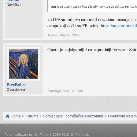
Novi član
Sta je problem pa se kod Firefox nemoze prekinuti pa nast
kod FF su traljavo napravili download manager pa
onoga koji dođe sa FF :wink:
https://addons.mozil
Teoma
,
May 19, 2006
Opera je najsigurniji i najnapredniji browser. Za
BiceBolje
Overclocker
BiceBolje
,
May 19, 2006
Home
Forums
Softver, igre i potrošačka elektronika
Operativni sistemi
Forum software by XenForo
© 2010-2019 XenForo Ltd.
®