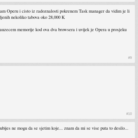
ram Operu i cisto iz radoznalosti pokrenem Task manager da vidim je li
ljenih nekoliko tabova oko 28,000 K
 zauzecem memorije kod ova dva browsera i uvijek je Opera u prosjeku
#9
#10
bijes ne mogu da se sjetim koje... znam da mi se vise puta to desilo...