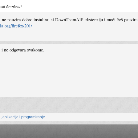
aviti download?
 ne pauzira dobro,instaliraj si DownThemAll! ekstenziju i moći češ pauzir
la.org/firefox/201/
to i ne odgovara svakome.
, aplikacije i programiranje