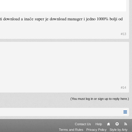
ati download a inače super je download manager i jedno 1000% bolji od
#13
#14
(You must log in or sign up to reply here.)
Contact Us
Help
Terms and Rules
Privacy Policy
Style by Arty