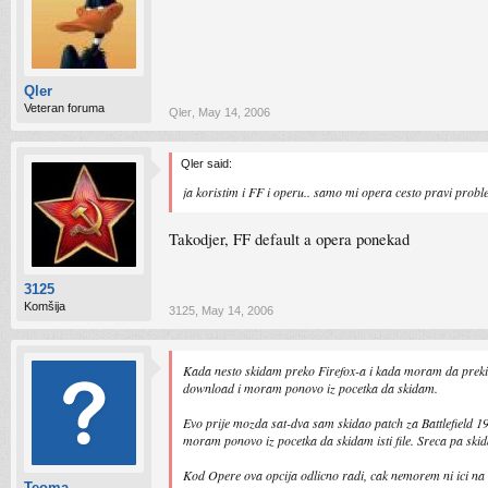
Qler
Veteran foruma
Qler
,
May 14, 2006
Qler said:
ja koristim i FF i operu.. samo mi opera cesto pravi proble
Takodjer, FF default a opera ponekad
3125
Komšija
3125
,
May 14, 2006
Kada nesto skidam preko Firefox-a i kada moram da preki
download i moram ponovo iz pocetka da skidam.
Evo prije mozda sat-dva sam skidao patch za Battlefield 1
moram ponovo iz pocetka da skidam isti file. Sreca pa skid
Kod Opere ova opcija odlicno radi, cak nemorem ni ici na
Teoma