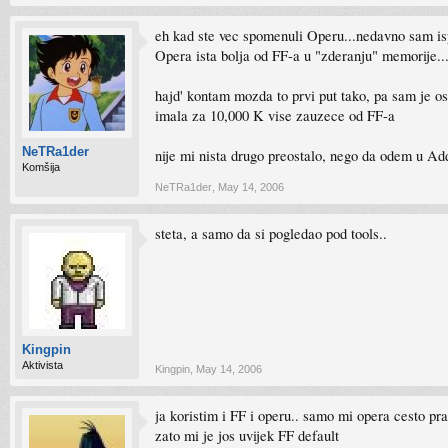
eh kad ste vec spomenuli Operu...nedavno sam isp
Opera ista bolja od FF-a u "zderanju" memorije.
hajd' kontam mozda to prvi put tako, pa sam je o
imala za 10,000 K vise zauzece od FF-a
NeTRa1der
nije mi nista drugo preostalo, nego da odem u 
Komšija
NeTRa1der
,
May 14, 2006
steta, a samo da si pogledao pod tools..
Kingpin
Aktivista
Kingpin
,
May 14, 2006
ja koristim i FF i operu.. samo mi opera cesto pr
zato mi je jos uvijek FF default