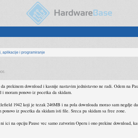
, aplikacije i programiranje
006
.
 da prekinem download i kasnije nastavim jednistavno ne radi. Odem na Pa
 i moram ponovo iz pocetka da skidam.
tlefield 1942 koji je tezak 246MB i na pola downloada morao sam negdje da 
ponovo iz pocetka da skidam isti file. Sreca pa skidam sa free zone.
ni ici na opciju Pause vec samo zatvorim Operu i ono prekine download, k