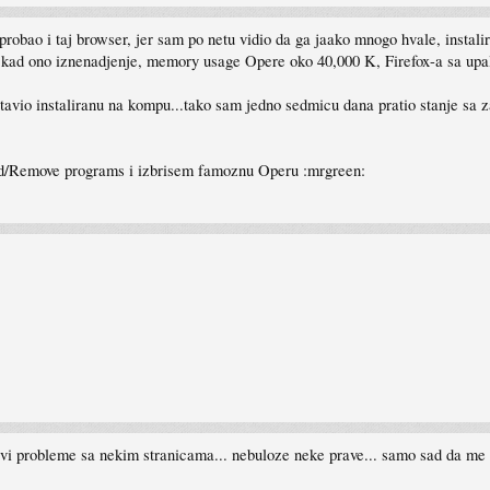
robao i taj browser, jer sam po netu vidio da ga jaako mnogo hvale, instali
..kad ono iznenadjenje, memory usage Opere oko 40,000 K, Firefox-a sa upa
stavio instaliranu na kompu...tako sam jedno sedmicu dana pratio stanje sa
Add/Remove programs i izbrisem famoznu Operu :mrgreen:
avi probleme sa nekim stranicama... nebuloze neke prave... samo sad da me u