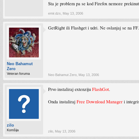
Sta je problem pa se kod Firefox nemoze prekinut
emir.dzs
,
May 13, 2006
GetRight ili Flashget i udri. Ne oslanjaj se na FF.
Neo Bahamut
Zero
Veteran foruma
Neo Bahamut Zero
,
May 13, 2006
Prvo instaliraj extenziju
FlashGot
.
Onda instaliraj
Free Download Manager
i integri
zilo
Komšija
zilo
,
May 13, 2006