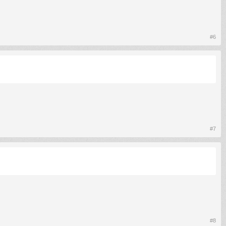
#6
#7
#8