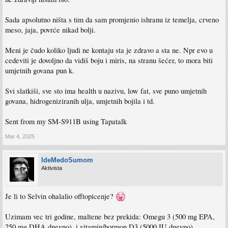
Sada apsolutno ništa s tim da sam promjenio ishranu iz temelja, crveno
meso, jaja, povrće nikad bolji.
Meni je čudo koliko ljudi ne kontaju sta je zdravo a sta ne. Npr evo u
cedeviti je dovoljno da vidiš boju i miris, na stranu šećer, to mora biti
umjetnih govana pun k.
Svi slatkiši, sve sto ima health u nazivu, low fat, sve puno umjetnih
govana, hidrogeniziranih ulja, umjetnih bojila i td.
Sent from my SM-S911B using Tapatalk
Mar 4, 2025
IdeMedoSumom
Aktivista
Je li to Selvin ohalalio offtopicenje?
Uzimam vec tri godine, maltene bez prekida: Omegu 3 (500 mg EPA,
250 mg DHA dnevno), i vitamin/hormon D3 (5000 IU dnevno).