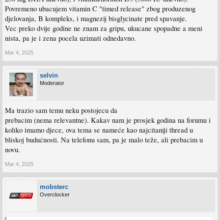
Povremeno ubacujem vitamin C "timed release" zbog produzenog
djelovanja, B kompleks, i magnezij bisglycinate pred spavanje.
Vec preko dvije godine ne znam za gripu, ukucane spopadne a meni
nista, pa je i zena pocela uzimati odnedavno.
Mar 4, 2025
selvin
Moderator
Ma trazio sam temu neku postojecu da
prebacim (nema relevantne). Kakav nam je prosjek godina na forumu i
koliko imamo djece, ova tema se nameće kao najcitaniji thread u
bliskoj budućnosti. Na telefonu sam, pa je malo teže, ali prebacim u
novu.
Mar 4, 2025
mobsterc
Overclocker