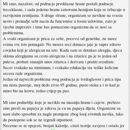
Mi smo, nazalost, od podrucja prvoklasne hrane postali podrucje
treceklasne, i sada jedemo hranu zatrovanu hemijom koja se izbacuje u
razvijenim zemljama. S druge strane, organizam se navikne na svasta
nesto i pronadje sebi nacin da funcionise u losim uslovima, zato je
vjezba imperativ i time bas pomazemo organizmu da se nosi sa
problemima.
A svaki organizam je prica za sebe, pocevsi od genetike, ne moze
svima sve isto pomagati. Ne mozes reci domace jaje je super zdravo
covjeku koji je alergican na isto. Kada sam se dotakao alergija, djeca
sklona alergijama su cesto alergicna i na zitarice pa je to jedan od
puteva, probati smanjiti unos zitarica i derivata i pratiti rezultate.
Secer svakako na minimum, i svakako edukacija sta velike kolicine
secera rade organizmu.
Jedan od najvecih problema ovog podrucja je tvrdoglavost i prica tipa
ma nista pusenje, moj dedo zivio 95 godina, pusio steku a i to kad je
umro bio na krovu, redao crijep pa pao.
Mi smo podneblje koje je naviklo na masniju hranu i cajeve, prebrzo
smo presli na papaya je zdrava ja cu na papaya dijetu. Organizmi su
nam slabo sposobni za nagle promjene zbog losij zivotnih navika, tako
da postepeno sok se ne izgradi otpornost.
Necemo se ni opsjesti, brojati kalorije, citati teorije zavjera i ostalo jer