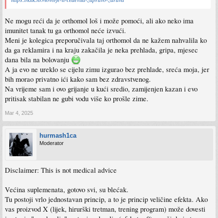
Ne mogu reći da je orthomol loš i može pomoći, ali ako neko ima
imunitet tanak tu ga orthomol neće izvući.
Meni je kolegica preporučivala taj orthomol da ne kažem nahvalila ko
da ga reklamira i na kraju zakačila je neka prehlada, gripa, mjesec
dana bila na bolovanju
A ja evo ne ureklo se cijelu zimu izgurao bez prehlade, sreća moja, jer
bih morao privatno ići kako sam bez zdravstvenog.
Na vrijeme sam i ovo grijanje u kući sredio, zamijenjen kazan i evo
pritisak stabilan ne gubi vodu više ko prošle zime.
Mar 4, 2025
hurmash1ca
Moderator
Disclaimer: This is not medical advice
Većina suplemenata, gotovo svi, su blećak.
Tu postoji vrlo jednostavan princip, a to je princip veličine efekta. Ako
vas proizvod X (lijek, hirurški tretman, trening program) može dovesti