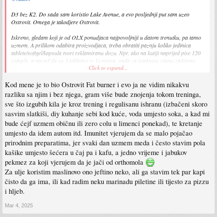
D3 bez K2. Do sada sam koristio Lake Avenue, a evo posljednji put sam uzeo
Ostrovit. Omega je takodjere Ostrovit.
Iskreno, gledam koji je od OLX ponudjaca najpovoljniji u datom trenutku, pa tamo
uzmem. A prilikom odabira proizvodjaca, treba obratiti paznju koliko jedinica
tablete/softgel/kapsula tvori reklamiranu dozu. Npr. ako na kutiji naprijed pise 120
softgels, a nazad da su 3 tabletice = 1x mjera, onda za istaknutu cijenu efektivno
Click to expand...
kupujes samo 40 dnevnih doza.
Kod mene je to bio Ostrovit Fat burner i evo ja ne vidim nikakvu
razliku sa njim i bez njega, gram više bude znojenja tokom treninga,
sve što izgubih kila je kroz trening i regulisanu ishranu (izbačeni skoro
sasvim slatkiši, diy kuhanje sebi kod kuće, voda umjesto soka, a kad mi
bude ćejf uzmem običnu ili zero colu u limenci ponekad), te kretanje
umjesto da idem autom itd. Imunitet vjerujem da se malo pojačao
prirodnim preparatima, jer svaki dan uzmem meda i često stavim pola
kašike umjesto šećera u čaj pa i kafu, a jedno vrijeme i jabukov
pekmez za koji vjerujem da je jači od orthomola
Za ulje koristim maslinovo ono jeftino neko, ali ga stavim tek par kapi
čisto da ga ima, ili kad radim neku marinadu piletine ili tijesto za pizzu
i hljeb.
Mar 4, 2025