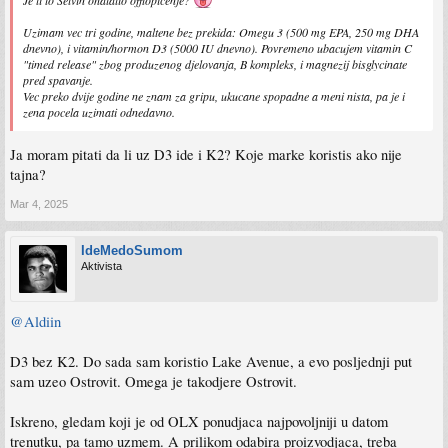
Uzimam vec tri godine, maltene bez prekida: Omegu 3 (500 mg EPA, 250 mg DHA
dnevno), i vitamin/hormon D3 (5000 IU dnevno). Povremeno ubacujem vitamin C
"timed release" zbog produzenog djelovanja, B kompleks, i magnezij bisglycinate
pred spavanje.
Vec preko dvije godine ne znam za gripu, ukucane spopadne a meni nista, pa je i
zena pocela uzimati odnedavno.
Ja moram pitati da li uz D3 ide i K2? Koje marke koristis ako nije
tajna?
Mar 4, 2025
IdeMedoSumom
Aktivista
@Aldiin
D3 bez K2. Do sada sam koristio Lake Avenue, a evo posljednji put
sam uzeo Ostrovit. Omega je takodjere Ostrovit.
Iskreno, gledam koji je od OLX ponudjaca najpovoljniji u datom
trenutku, pa tamo uzmem. A prilikom odabira proizvodjaca, treba