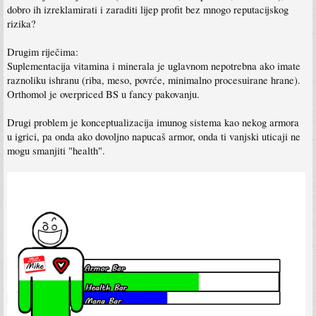
dobro ih izreklamirati i zaraditi lijep profit bez mnogo reputacijskog
rizika?
Drugim riječima:
Suplementacija vitamina i minerala je uglavnom nepotrebna ako imate
raznoliku ishranu (riba, meso, povrće, minimalno procesuirane hrane).
Orthomol je overpriced BS u fancy pakovanju.
Drugi problem je konceptualizacija imunog sistema kao nekog armora
u igrici, pa onda ako dovoljno napucaš armor, onda ti vanjski uticaji ne
mogu smanjiti "health".