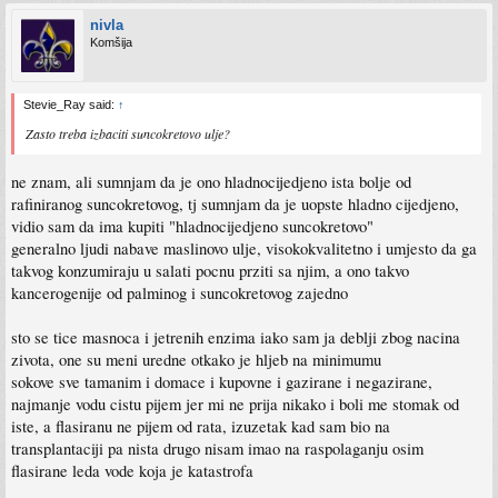
nivla
Komšija
Stevie_Ray said:
↑
Zasto treba izbaciti suncokretovo ulje?
ne znam, ali sumnjam da je ono hladnocijedjeno ista bolje od
rafiniranog suncokretovog, tj sumnjam da je uopste hladno cijedjeno,
vidio sam da ima kupiti "hladnocijedjeno suncokretovo"
generalno ljudi nabave maslinovo ulje, visokokvalitetno i umjesto da ga
takvog konzumiraju u salati pocnu prziti sa njim, a ono takvo
kancerogenije od palminog i suncokretovog zajedno
sto se tice masnoca i jetrenih enzima iako sam ja deblji zbog nacina
zivota, one su meni uredne otkako je hljeb na minimumu
sokove sve tamanim i domace i kupovne i gazirane i negazirane,
najmanje vodu cistu pijem jer mi ne prija nikako i boli me stomak od
iste, a flasiranu ne pijem od rata, izuzetak kad sam bio na
transplantaciji pa nista drugo nisam imao na raspolaganju osim
flasirane leda vode koja je katastrofa