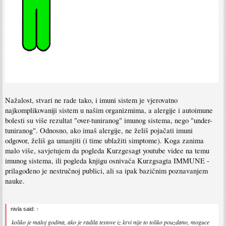
Nažalost, stvari ne rade tako, i imuni sistem je vjerovatno
najkomplikovaniji sistem u našim organizmima, a alergije i autoimune
bolesti su više rezultat "over-tuniranog" imunog sistema, nego "under-
tuniranog". Odnosno, ako imaš alergije, ne želiš pojačati imuni
odgovor, želiš ga umanjiti (i time ublažiti simptome). Koga zanima
malo više, savjetujem da pogleda Kurzgesagt youtube videe na temu
imunog sistema, ili pogleda knjigu osnivača Kurzgsagta IMMUNE -
prilagođeno je nestručnoj publici, ali sa ipak bazičnim poznavanjem
nauke.
nivla said:
↑
koliko je maloj godina, ako je radila testove iz krvi nije to toliko pouzdano, moguce