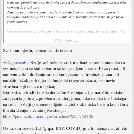
je da ste i potrefili na nesto da je alergicna a da se slaze sa rezultatima, ali isto tako
ne mora da znaci nista
druga je stvar ako je radila prick testove (inhalatorne i na neku hranu) pa se tu
pokazalo, mada ako je bas mala moze biti da se prerano testirala na iste jer tijelo
gradi imunitet
izlozenost previse cistoj okolini ne pojacava vec slabi imunitet, to trebas imati u vidu
Click to expand...
ovo ti pisem jer imam iskustvo na osnovu svoje bolesti i jos sam u prilicno
imunokompromitiranom stanju
Svaka na mjestu, nemam sta da dodam.
nemoj da nasjedas i kupujes raznorazne proizvode koji “jacaju” imunitet, vecina je
cisti marketing a uspjesnost skoro 0
najbolji nacin da se stekne imunitet je redovna i izbalansirana prehrana, kad se desi
@AggressoR
: Sve je već rečeno, zrak u urbanim sredinama utiče na
alergija onda svakako doktoru i posegnuti za antihistaminicima,kad prodje akutno
sve nas, i sam se stalno borim sa kongestijom u nosu. To će proći, ali
stanje jesti sto kvalitetnije
naravno vrtić i druženje sa ostalom djecom na treninzima zna biti
s pcelinjim proizvodima oprezno jer nikad ne znas sta su pcele nakupile a dijete
mozda alergicno, ne kazem da je nezdravo samo se mora oprezno
naročito težak period jer stalno jedni druge zaražavaju sa novim
virusima koji dolaze u opticaj.
Boravak u prirodi (i među domaćim životinjama) je naročito koristan
za djecu koja imaju problema sa alergijama, tako da ako imaš nekoga
na selu - pošalji povremeno dijete na čist zrak i neka bude u kontaktu s
tim okruženjem. Zanimljiva studija:
https://pmc.ncbi.nlm.nih.gov/articles/PMC5758418/
Uz to, ova sezona ILI (gripa, RSV, COVID) je vrlo intenzivna, ali eto