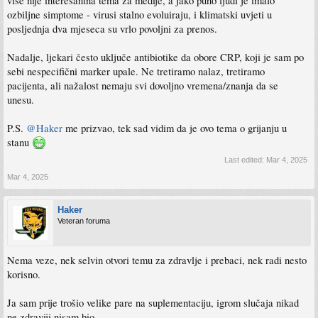
više nije interesantna tema za medije, a jako puno ljudi je imalo
ozbiljne simptome - virusi stalno evoluiraju, i klimatski uvjeti u
posljednja dva mjeseca su vrlo povoljni za prenos.
Nadalje, ljekari često uključe antibiotike da obore CRP, koji je sam po
sebi nespecifični marker upale. Ne tretiramo nalaz, tretiramo
pacijenta, ali nažalost nemaju svi dovoljno vremena/znanja da se
unesu.
P.S.
@Haker
me prizvao, tek sad vidim da je ovo tema o grijanju u
stanu
Last edited:
Mar 4, 2025
Mar 4, 2025
Haker
Veteran foruma
Nema veze, nek selvin otvori temu za zdravlje i prebaci, nek radi nesto
korisno.
Ja sam prije trošio velike pare na suplementaciju, igrom slučaja nikad
ne zdraviji nisam bio.