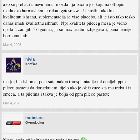
ako se prebaci u novu temu, mozda i ja bacim jos koju na offtopic,
mada evo hurmashica je rekao gotovo sve.. U sustini ako imas
kvalitetnu ishranu, suplementacija je vise placebo, ali je isto tako tesko
danas imati kvalitetnu ishranu. Npr kvaliteta pileceg mesa je vidno
opala u zadnjih 5-6 godina, ja se max trudim izbjegavati, puna hemije,
hormona i ab.
Mar 4, 2025
nivla
Komšija
ma joj i ta ishrana, pola sata nakon transplantacije mi donijeli ppm
pilecu pastetu da doruckujem, tijelo ako je ok izvuce sta mu treba i iz
smeca, a ta piletina i takva je bolja od ppm pilece pastete
Mar 4, 2025
mobsterc
Overclocker
Nista, onda pij kolu umjesto vode i uzivaj