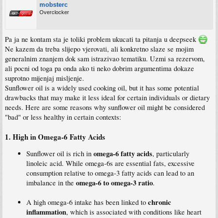
mobsterc
Overclocker
Pa ja ne kontam sta je toliki problem ukucati ta pitanja u deepseek
Ne kazem da treba slijepo vjerovati, ali konkretno slaze se mojim
generalnim znanjem dok sam istrazivao tematiku. Uzmi sa rezervom,
ali pocni od toga pa onda ako ti neko dobrim argumentima dokaze
suprotno mijenjaj misljenje.
Sunflower oil is a widely used cooking oil, but it has some potential
drawbacks that may make it less ideal for certain individuals or dietary
needs. Here are some reasons why sunflower oil might be considered
"bad" or less healthy in certain contexts:
1.
High in Omega-6 Fatty Acids
omega-6 fatty acids
Sunflower oil is rich in
, particularly
linoleic acid. While omega-6s are essential fats, excessive
consumption relative to omega-3 fatty acids can lead to an
omega-6 to omega-3 ratio
imbalance in the
.
chronic
A high omega-6 intake has been linked to
inflammation
, which is associated with conditions like heart