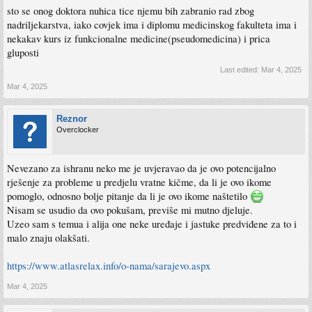
sto se onog doktora nuhica tice njemu bih zabranio rad zbog
nadriljekarstva, iako covjek ima i diplomu medicinskog fakulteta ima i
nekakav kurs iz funkcionalne medicine(pseudomedicina) i prica
gluposti
Last edited:
Mar 4, 2025
Mar 4, 2025
Reznor
Overclocker
Nevezano za ishranu neko me je uvjeravao da je ovo potencijalno
rješenje za probleme u predjelu vratne kičme, da li je ovo ikome
pomoglo, odnosno bolje pitanje da li je ovo ikome naštetilo
Nisam se usudio da ovo pokušam, previše mi mutno djeluje.
Uzeo sam s temua i alija one neke uređaje i jastuke predviđene za to i
malo znaju olakšati.
https://www.atlasrelax.info/o-nama/sarajevo.aspx
Mar 4, 2025