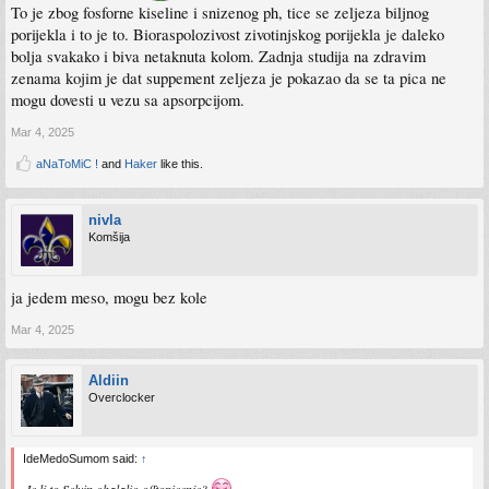
To je zbog fosforne kiseline i snizenog ph, tice se zeljeza biljnog
porijekla i to je to. Bioraspolozivost zivotinjskog porijekla je daleko
bolja svakako i biva netaknuta kolom. Zadnja studija na zdravim
zenama kojim je dat suppement zeljeza je pokazao da se ta pica ne
mogu dovesti u vezu sa apsorpcijom.
Mar 4, 2025
aNaToMiC !
and
Haker
like this.
nivla
Komšija
ja jedem meso, mogu bez kole
Mar 4, 2025
Aldiin
Overclocker
IdeMedoSumom said:
↑
Je li to Selvin ohalalio offtopicenje?