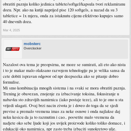
obratiti paznju koliko jedinica tablete/softgel/kapsula tvori reklamiranu
dozu. Npr. ako na kutiji naprijed pise 120 softgels, a nazad da su 3
tabletice = 1x mjera, onda za istaknutu cijenu efektivno kupujes samo
40 dnevnih doza.
Mar 4, 2025
mobsterc
Overclocker
Nazalost ova tema je preopsirna, ne moze se sumirati, ali eto ako nista
i to je makar malo olaksano razvojem tehnologije pa je velika sansa da
cete dobiti ispravan odgovor od npr deepseeka ako se pitanje dobro
formulise.
Mi smo kombinacija mnogih sistema i na svaki se mora obratiti paznja.
Trening je obavezan, znojenje za izbacivanje toksina, fokusiranje u
nabavku sto zdravijih namirnica (iako postaje teze), ali to je ono u sta
vrijedi ulagati. Ovaj brzi nacin zivota je i doveo do toga da se sjedi
previse a premalo vremena imas za neke osnove i onda najlakse daj
neku kesicu da ja to razmutim i cao.. posvetite malo vremena da
nadjete oko sebe ljude koji jos uvijek proizvode koliko toliko domace, i
edukaciji oko namirnica, npr zasto treba izbaciti sunokretovo ulje.