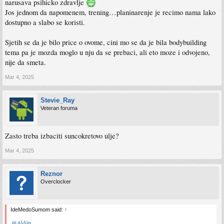
narusava psihicko zdravlje
Jos jednom da napomenem, trening…planinarenje je recimo nama lako
dostupno a slabo se koristi.
Sjetih se da je bilo price o ovome, cini mo se da je bila bodybuilding
tema pa je mozda moglo u nju da se prebaci, ali eto moze i odvojeno,
nije da smeta.
Mar 4, 2025
Stevie_Ray
Veteran foruma
Zasto treba izbaciti suncokretovo ulje?
Mar 4, 2025
Reznor
Overclocker
IdeMedoSumom said:
↑
@Aldiin