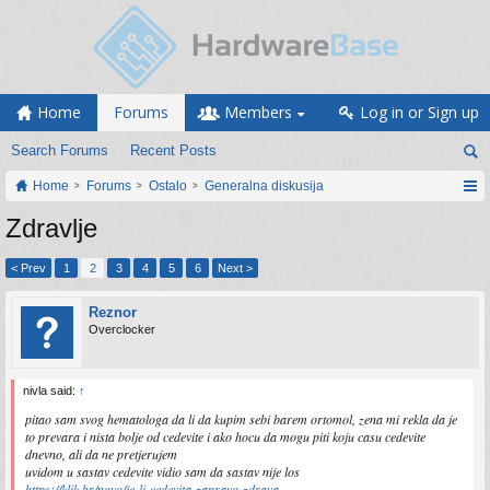
Home
Forums
Members
Log in or Sign up
Search Forums
Recent Posts
Home
Forums
Ostalo
Generalna diskusija
Zdravlje
< Prev
1
2
3
4
5
6
Next >
Reznor
Overclocker
nivla said:
↑
pitao sam svog hematologa da li da kupim sebi barem ortomol, zena mi rekla da je
to prevara i nista bolje od cedevite i ako hocu da mogu piti koju casu cedevite
dnevno, ali da ne pretjerujem
uvidom u sastav cedevite vidio sam da sastav nije los
https://klik.hr/novo/je-li-cedevita-zapravo-zdrava