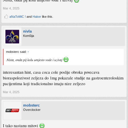
Mar 4, 2025
aNaToMiC !
and
Haker
like this.
nivla
Komšija
mobsterc said:
↑
Nista, onda pij kolu umjesto vode i uzivaj
interesantan hint, casa coca cole poslije obroka povecava
bioraspolozivost zeljeza do 1mg pokazale studije na gastroenteroloskim
pacijentima koji tradicionalno imaju nize zeljezo
Mar 4, 2025
mobsterc
Overclocker
I tako nastanu mitovi