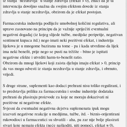
iz stanja "nezdravlja" u stanje zdravlja (efekat > 0), znači da je ta
intervencija dovoljno snažna da svojim efektom dovede iz stanja
zdravlja u stanje nezdravlja, obzirom da je efekat postojan.
Farmaceutska industrija podliježe umobolnoj količini regulativa, ali
upravo zasnovano na principu da je važnije spriječiti eventualni
negativni događaj (iz kojeg slijede tužbe, medijske peripetije, negativan
sentiment kupaca itd.) nego imati neki pozitivni efekat, i industrija
lijekova je u mnogome bazirana na tome - pa i kada utvrdimo da lijek
ima neki benefit, prije nego se pusti na tržište - bitno je ispitati
negativne efekte i utvrditi harm-to-benefit ratio.
Obzirom da mnogi lijekovi koji zaista djeluju imaju efekat > 0, princip
da vas mogu odvesti iz stanja nezdravlja u stanje zdravlja, i obrnuto,
vrijedi.
S druge strane, suplementi kao dodaci prehrani nisu toliko regulirani, i
to predstavlja priliku za farmaceutsku i srodne industrije dodataka
prehrani da plasiraju proizvode za koje ne moraju dokazivati ni
pozitivne ni negativne efekte.
Svjesni da eventualni negativna dejstva suplemenata ipak mogu
izazvati negativne reakcije u medijima, tužbe, itd. - biznis-orijentirani
rukovodioci u farmaceutici su shvatili - aha, pa zar nije bolje plasirati
stvari koje nemaju efekta (neće naškoditi, niti pomoći, efekat ≈ 0),