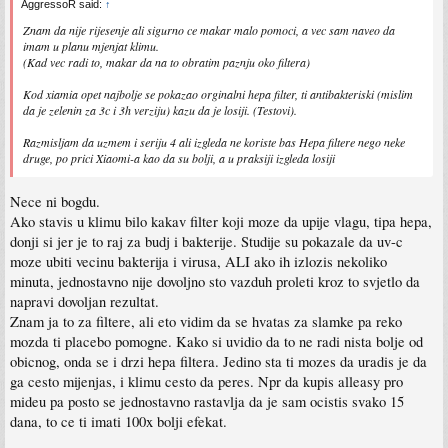
AggressoR said:
↑
Znam da nije rijesenje ali sigurno ce makar malo pomoci, a vec sam naveo da
imam u planu mjenjat klimu.
(Kad vec radi to, makar da na to obratim paznju oko filtera)
Kod xiamia opet najbolje se pokazao orginalni hepa filter, ti antibakteriski (mislim
da je zelenin za 3c i 3h verziju) kazu da je losiji. (Testovi).
Razmisljam da uzmem i seriju 4 ali izgleda ne koriste bas Hepa filtere nego neke
druge, po prici Xiaomi-a kao da su bolji, a u praksiji izgleda losiji
Nece ni bogdu.
Ako stavis u klimu bilo kakav filter koji moze da upije vlagu, tipa hepa,
donji si jer je to raj za budj i bakterije. Studije su pokazale da uv-c
moze ubiti vecinu bakterija i virusa, ALI ako ih izlozis nekoliko
minuta, jednostavno nije dovoljno sto vazduh proleti kroz to svjetlo da
napravi dovoljan rezultat.
Znam ja to za filtere, ali eto vidim da se hvatas za slamke pa reko
mozda ti placebo pomogne. Kako si uvidio da to ne radi nista bolje od
obicnog, onda se i drzi hepa filtera. Jedino sta ti mozes da uradis je da
ga cesto mijenjas, i klimu cesto da peres. Npr da kupis alleasy pro
mideu pa posto se jednostavno rastavlja da je sam ocistis svako 15
dana, to ce ti imati 100x bolji efekat.