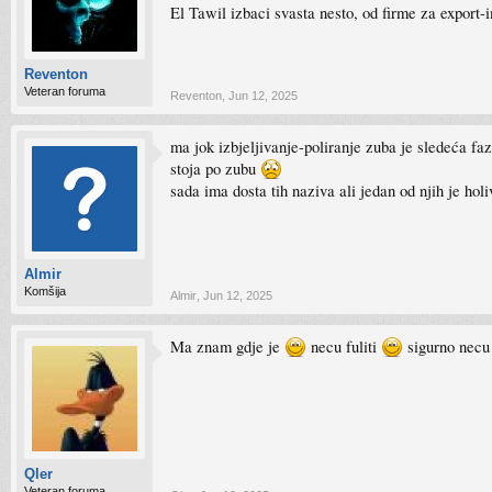
El Tawil izbaci svasta nesto, od firme za export-
Reventon
Veteran foruma
Reventon
,
Jun 12, 2025
ma jok izbjeljivanje-poliranje zuba je sledeća fa
stoja po zubu
sada ima dosta tih naziva ali jedan od njih je ho
Almir
Komšija
Almir
,
Jun 12, 2025
Ma znam gdje je
necu fuliti
sigurno necu
Qler
Veteran foruma