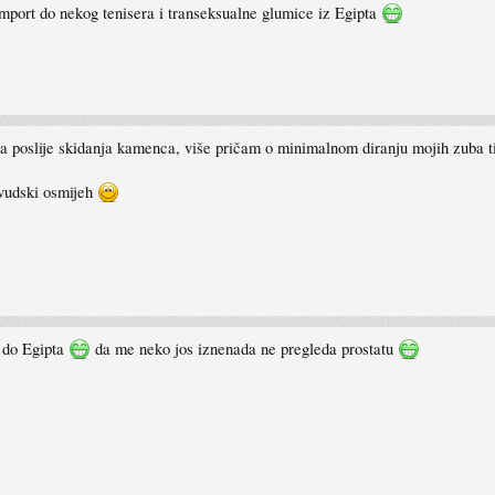
import do nekog tenisera i transeksualne glumice iz Egipta
za poslije skidanja kamenca, više pričam o minimalnom diranju mojih zuba tip
livudski osmijeh
 do Egipta
da me neko jos iznenada ne pregleda prostatu