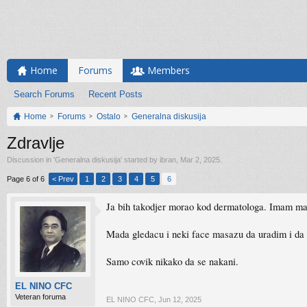
Home
Forums
Members
Search Forums
Recent Posts
Home
Forums
Ostalo
Generalna diskusija
Zdravlje
Discussion in '
Generalna diskusija
' started by
ibran
,
Mar 2, 2025
.
Page 6 of 6
< Prev
1
2
3
4
5
6
Ja bih takodjer morao kod dermatologa. Imam mal
Mada gledacu i neki face masazu da uradim i da 
Samo covik nikako da se nakani.
EL NINO CFC
Veteran foruma
EL NINO CFC
,
Jun 12, 2025