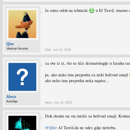
Ja sutra odoh na tehnicki
u El Tawil, imamo on
Qler
Veteran foruma
Qler
,
Jun 12, 2025
za ove iz tz, što se tiče dermatologije u farahu sa
ps. ako neko ima preporku za neki holivud smajl
ako neko ima preporku neka napise...
Almir
Komšija
Almir
,
Jun 12, 2025
Dok skonta na sta mislis sa holivud smajl. Konta
@Qler
Al Tawil,da ne odes gdje netreba.