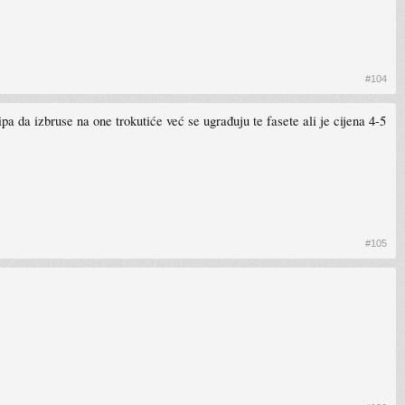
#104
a da izbruse na one trokutiće već se ugrađuju te fasete ali je cijena 4-5
#105