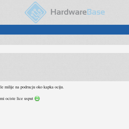
e milije na podrucju oko kapka ociju.
mi ociste lice usput