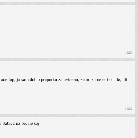
#102
rade top, ja sam dobio preporku za avicenu, znam za neke i ostale, ali
#103
d Šabića na brčanskoj