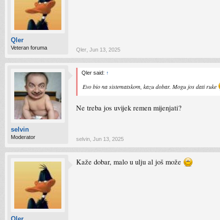
Qler
Veteran foruma
Qler
,
Jun 13, 2025
Qler said:
↑
Evo bio na sistematskom, kazu dobar. Mogu jos dati ruke
Ne treba jos uvijek remen mijenjati?
selvin
Moderator
selvin
,
Jun 13, 2025
Kaže dobar, malo u ulju al još može
Qler