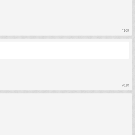
#109
#110