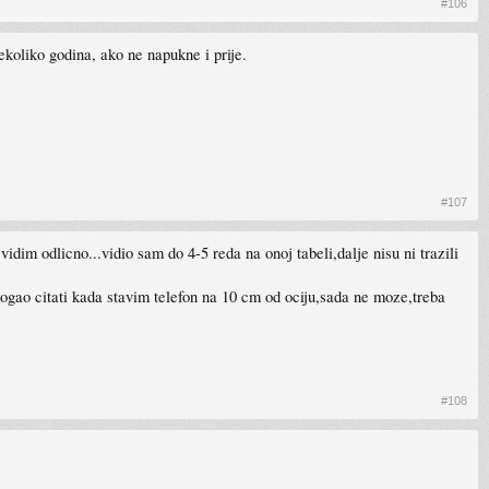
#106
nekoliko godina, ako ne napukne i prije.
#107
idim odlicno...vidio sam do 4-5 reda na onoj tabeli,dalje nisu ni trazili
mogao citati kada stavim telefon na 10 cm od ociju,sada ne moze,treba
#108