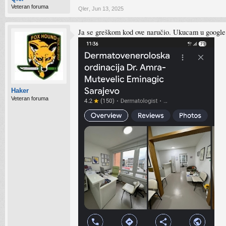
Veteran foruma
Qler
,
Jun 13, 2025
Ja se greškom kod ove naručio. Ukucam u google 
Haker
Veteran foruma