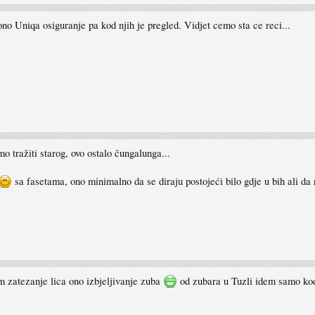
o Uniqa osiguranje pa kod njih je pregled. Vidjet cemo sta ce reci...
mo tražiti starog, ovo ostalo čungalunga...
sa fasetama, ono minimalno da se diraju postojeći bilo gdje u bih ali da 
m zatezanje lica ono izbjeljivanje zuba
od zubara u Tuzli idem samo ko