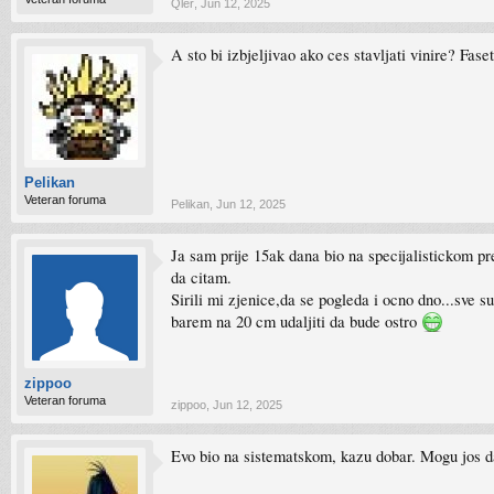
Qler
,
Jun 12, 2025
A sto bi izbjeljivao ako ces stavljati vinire? Fase
Pelikan
Veteran foruma
Pelikan
,
Jun 12, 2025
Ja sam prije 15ak dana bio na specijalistickom pre
da citam.
Sirili mi zjenice,da se pogleda i ocno dno...sve 
barem na 20 cm udaljiti da bude ostro
zippoo
Veteran foruma
zippoo
,
Jun 12, 2025
Evo bio na sistematskom, kazu dobar. Mogu jos d