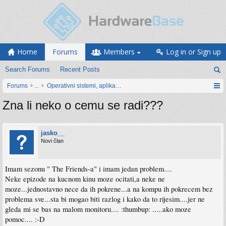
Home
Forums
Members
Log in or Sign up
Search Forums
Recent Posts
Forums
...
Operativni sistemi, aplikacije i programiranje
Zna li neko o cemu se radi???
jasko__
Novi član
Imam sezonu " The Friends-a" i imam jedan problem....
Neke epizode na kucnom kinu moze ocitati,a neke ne
moze...jednostavno nece da ih pokrene...a na kompu ih pokrecem bez
problema sve...sta bi mogao biti razlog i kako da to rijesim....jer ne
gleda mi se bas na malom monitoru.... :thumbup: .....ako moze
pomoc.... :-D