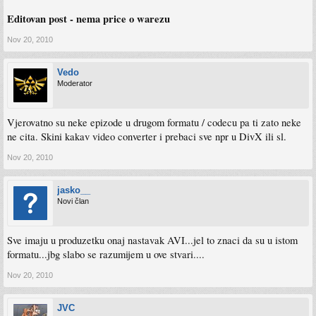
Editovan post - nema price o warezu
Nov 20, 2010
Vedo
Moderator
Vjerovatno su neke epizode u drugom formatu / codecu pa ti zato neke
ne cita. Skini kakav video converter i prebaci sve npr u DivX ili sl.
Nov 20, 2010
jasko__
Novi član
Sve imaju u produzetku onaj nastavak AVI...jel to znaci da su u istom
formatu...jbg slabo se razumijem u ove stvari....
Nov 20, 2010
JVC