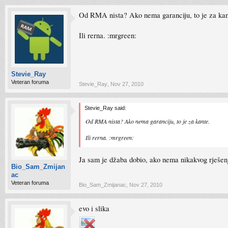
Od RMA nista? Ako nema garanciju, to je za kan
Ili rerna. :mrgreen:
Stevie_Ray
Veteran foruma
Stevie_Ray
,
Nov 27, 2010
Stevie_Ray said:
Od RMA nista? Ako nema garanciju, to je za kante.
Ili rerna. :mrgreen:
Ja sam je džaba dobio, ako nema nikakvog rješen
Bio_Sam_Zmijan
ac
Veteran foruma
Bio_Sam_Zmijanac
,
Nov 27, 2010
evo i slika