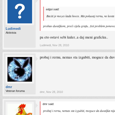
edgsi said:
Baciti je mozes kada hoces. Ma pokusaj rernu, ne kosta te
probao duvaljkom, preći cijelu grafu...Isti problem ponovo
Ludimedi
Aktivista
pa eto ostavi sebi kuler..a daj meni graficku..
Ludimedi
,
Nov 28, 2010
probaj i rernu, nemas sta izgubiti, moguce da duva
dmr
Veteran foruma
dmr
,
Nov 28, 2010
dmr said:
probaj i rernu, nemas sta izgubiti, moguce da duvaljka nije