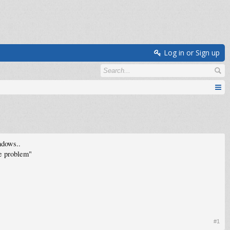
Log in or Sign up
ndows..
ve problem"
#1