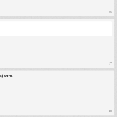
#6
#7
aj rernu.
#8