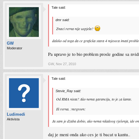
Tale said:
dmr said:
Znaci rerna nije uspjela?
daleko od toga da ce graficka stara 4 mjeseca imati prob
GW
Moderator
Pa upravo je to bio problem prosle godine sa nvi
GW
,
Nov 27, 2010
Tale said:
Stevie_Ray said:
Od RMA nista? Ako nema garanciju, to je za kante.
Ili rerna. :mrgreen:
Ludimedi
Aktivista
Ja sam je džaba dobio, ako nema nikakvog rješenja, ide o
daj je meni onda ako ces je ti bacat u kantu..