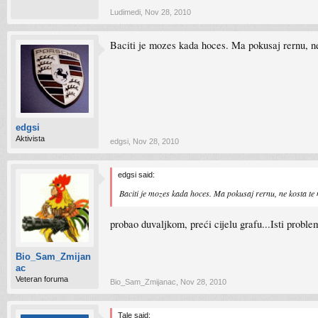
Ludimedi
,
Nov 28, 2010
Baciti je mozes kada hoces. Ma pokusaj rernu, ne k
edgsi
Aktivista
edgsi
,
Nov 28, 2010
edgsi said:
Baciti je mozes kada hoces. Ma pokusaj rernu, ne kosta te ni
probao duvaljkom, preći cijelu grafu...Isti probl
Bio_Sam_Zmijan
ac
Veteran foruma
Bio_Sam_Zmijanac
,
Nov 28, 2010
Tale said: