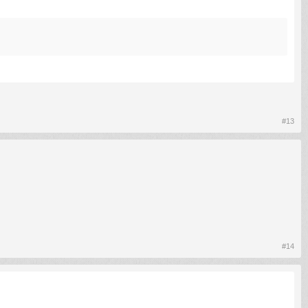
#13
#14