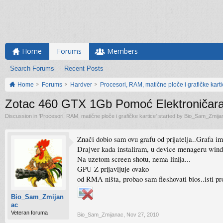
Home
Forums
Members
Search Forums
Recent Posts
Home
Forums
Hardver
Procesori, RAM, matične ploče i grafičke kart
Zotac 460 GTX 1Gb Pomoć Elektroničar
Discussion in '
Procesori, RAM, matične ploče i grafičke kartice
' started by
Bio_Sam_Zmija
Znači dobio sam ovu grafu od prijatelja..Grafa im
Drajver kada instaliram, u device menageru windo
Na uzetom screen shotu, nema linija...
GPU Z prijavljuje ovako
od RMA ništa, probao sam fleshovati bios..isti p
Bio_Sam_Zmijan
ac
Veteran foruma
Bio_Sam_Zmijanac
,
Nov 27, 2010