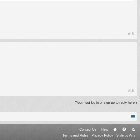
#15
#16
(You must log in or sign up to reply here.)
Contact Us
Help
Terms and Rules
Privacy Policy
Style by Arty