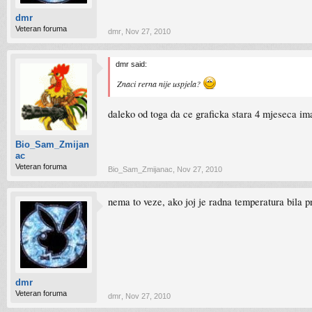
dmr
Veteran foruma
dmr
,
Nov 27, 2010
dmr said:
Znaci rerna nije uspjela?
daleko od toga da ce graficka stara 4 mjeseca i
Bio_Sam_Zmijan
ac
Veteran foruma
Bio_Sam_Zmijanac
,
Nov 27, 2010
nema to veze, ako joj je radna temperatura bila pr
dmr
Veteran foruma
dmr
,
Nov 27, 2010