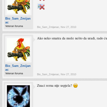
Bio_Sam_Zmijan
ac
Veteran foruma
Bio_Sam_Zmijanac
,
Nov 27, 2010
Ako neko smatra da može nešto da uradi, rado ću 
Bio_Sam_Zmijan
ac
Veteran foruma
Bio_Sam_Zmijanac
,
Nov 27, 2010
Znaci rerna nije uspjela?