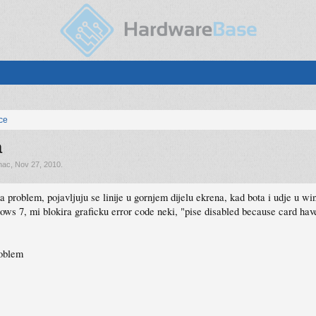
ice
a
nac
,
Nov 27, 2010
.
a problem, pojavljuju se linije u gornjem dijelu ekrena, kad bota i udje u wi
ws 7, mi blokira graficku error code neki, "pise disabled because card ha
roblem