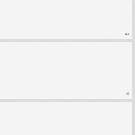
#4
#5