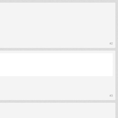
#2
#3