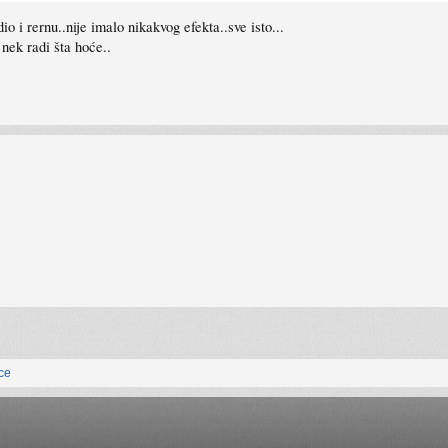
 i rernu..nije imalo nikakvog efekta..sve isto...
nek radi šta hoće..
ice