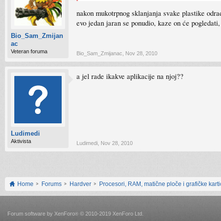
nakon mukotrpnog sklanjanja svake plastike odradio
evo jedan jaran se ponudio, kaze on će pogledati, 
Bio_Sam_Zmijan
ac
Veteran foruma
Bio_Sam_Zmijanac
,
Nov 28, 2010
a jel rade ikakve aplikacije na njoj??
Ludimedi
Aktivista
Ludimedi
,
Nov 28, 2010
Home
Forums
Hardver
Procesori, RAM, matične ploče i grafičke kart
Forum software by XenForo
© 2010-2019 XenForo Ltd.
®