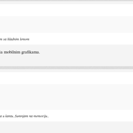
lem sa hladnim lemom
dia mobilnim grafikama.
na u kantu..Sumnjam na memoriju..