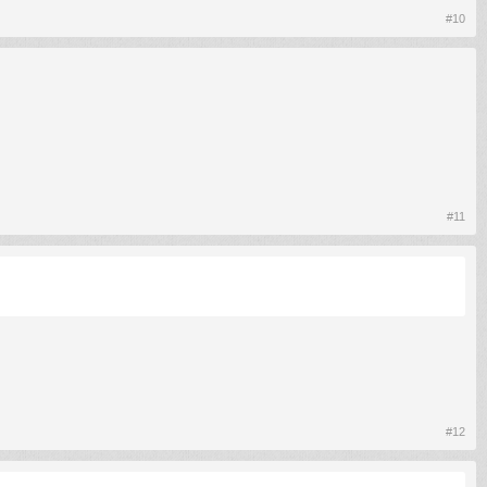
#10
#11
#12