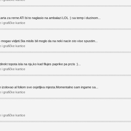
rta za rerne ATI bi to naglasio na ambalazi LOL :) sa temp i duzinom...
i grafičke kartice
ogao vidjeti.Sta mislis bil moglo da na neki nacin sto vise spustim...
i grafičke kartice
irekt topota isla na nju,ko kad filujes paprike pa przis :)...
i grafičke kartice
 izolovao al foliom sve osjetljiva mjesta.Momentalno sam ingame sa...
i grafičke kartice
i grafičke kartice