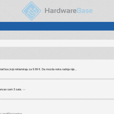
ail box,koji reklamiraju za 9.99 €. Da mozda neka radnja nije...
ncao sam 3 sata. -.-
i grafičke kartice