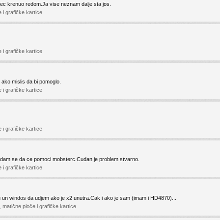
vec krenuo redom.Ja vise neznam dalje sta jos.
i grafičke kartice
i grafičke kartice
ako mislis da bi pomoglo.
i grafičke kartice
i grafičke kartice
Nadam se da ce pomoci mobsterc.Cudan je problem stvarno.
i grafičke kartice
n windos da udjem ako je x2 unutra.Cak i ako je sam (imam i HD4870)...
matične ploče i grafičke kartice