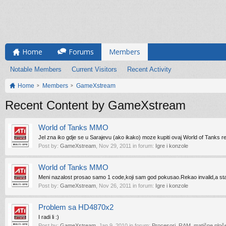
Home
Forums
Members
Notable Members
Current Visitors
Recent Activity
Home
Members
GameXstream
Recent Content by GameXstream
World of Tanks MMO
Jel zna iko gdje se u Sarajevu (ako ikako) moze kupiti ovaj World of Tanks ret
Post by:
GameXstream
,
Nov 29, 2011
in forum:
Igre i konzole
World of Tanks MMO
Meni nazalost prosao samo 1 code,koji sam god pokusao.Rekao invalid,a sta
Post by:
GameXstream
,
Nov 26, 2011
in forum:
Igre i konzole
Problem sa HD4870x2
I radi li :)
Post by:
GameXstream
,
Jan 9, 2010
in forum:
Procesori, RAM, matične ploče 