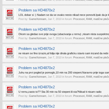
Problem sa HD4870x2
LOL dobar si :) Nadam se da se ovako nesto nikad nece ponoviti.Ipak da je ka
Post by:
GameXstream
,
Jan 7, 2010
in forum:
Procesori, RAM, matične ploče 
Problem sa HD4870x2
Okom sa gledao sve prije ovoga (ubacivanja u rernu) ,nisam nista suspektno m
Post by:
GameXstream
,
Jan 7, 2010
in forum:
Procesori, RAM, matične ploče 
Problem sa HD4870x2
ne nisam se fino izrazio,al folija nije dirala graficku stavio sam inzand da nebi d
Post by:
GameXstream
,
Jan 7, 2010
in forum:
Procesori, RAM, matične ploče 
Problem sa HD4870x2
Juhu na prvi pogled je pomoglo,10 min na 200 stepeni.Naravno prije toga sam
Post by:
GameXstream
,
Jan 7, 2010
in forum:
Procesori, RAM, matične ploče 
Problem sa HD4870x2
U rernu,zasto to?? Sta 30 min na 50 stepeni ili sta?Nikad ti nisam radio
Post by:
GameXstream
,
Jan 7, 2010
in forum:
Procesori, RAM, matične ploče 
Problem sa HD4870x2