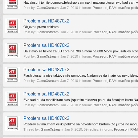
Nayalost ni to nije pomoglo,felesirao sam cak i maticnu plocu,reko kad sam 
Post by:
GameXstream
,
Jan 7, 2010
in forum:
Procesori, RAM, matične ploče 
Problem sa HD4870x2
Ok,evo upravo editiram,
Post by:
GameXstream
,
Jan 7, 2010
in forum:
Procesori, RAM, matične ploče 
Problem sa HD4870x2
Da stavio sa fiskne za 3D core na 700 a mem na 800.Mogu pokusati jos nize 
Post by:
GameXstream
,
Jan 7, 2010
in forum:
Procesori, RAM, matične ploče 
Problem sa HD4870x2
Flash biosa na nize taktove nije pomogao. Nadam se da imate jos neku ideju.
Post by:
GameXstream
,
Jan 7, 2010
in forum:
Procesori, RAM, matične ploče 
Problem sa HD4870x2
Evo sad cu da modificiram bios (spustim taktove) pa cu da flesujem kartu.
Post by:
GameXstream
,
Jan 7, 2010
in forum:
Procesori, RAM, matične ploče 
Problem sa HD4870x2
Pozdrav svima.Imam veliki poblme sa navedenom kartom.Od jutros ne mogu u
Thread by:
GameXstream
,
Jan 6, 2010
, 59 replies, in forum:
Procesori, RAM, 