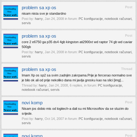
problem sa xp os
Post
nisam nista sve je standardno
Post by:
harry
,
Jan 24, 2008
in forum:
PC konfiguracije, notebook računari,
servis
problem sa xp os
Post
core 2 e6750 ga p35 ds4 4gb kingston ati2900xt wd raptor 74 gb wd caviar
500gb
Post by:
harry
,
Jan 24, 2008
in forum:
PC konfiguracije, notebook računari,
servis
problem sa xp os
Thread
Imam Xp os sp2 sa svim zadnjim zakrpama.Prije je fercerao normalno sve
je bilo ok ali od prije nekoliko dana mi javlja gresku kao na slici [img]...
Thread by:
harry
,
Jan 24, 2008
, 6 replies, in forum:
PC konfiguracije,
notebook računari, servis
novi komp
Post
Nisam jos dobio mis od logitech-a dali su mi Microsoftov da se sluzim do
srijede.
Post by:
harry
,
Oct 14, 2007
in forum:
PC konfiguracije, notebook računari,
servis
novi komp
Post