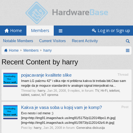
Home
Members
Log in or Sign up
Notable Members
Current Visitors
Recent Activity
Home
Members
harry
Recent Content by harry
pojacavanje kvalitete slike
Thread
Imam LG palzmu 42" i slika nije ni priblizna kakva bi trebala biti.Citao sam
negdje da je moguce standardni tv analogni signal interpolirati na...
Thread by:
harry
,
Jan 26, 2008
, 9 replies, in forum:
TV, Hi-Fi, telefoni,
tableti, satovi, IoT oprema
Kakva je vasa soba u kojoj vam je komp?
Post
Evo nesto i od mene :)
[img=http://img91.imageshack.us/img91/5175/p1120148po1.th.jpg]
[img=http://img91.imageshack.us/img91/3973/p1120142iz6.th.jpg]
Post by:
harry
,
Jan 26, 2008
in forum:
Generalna diskusija