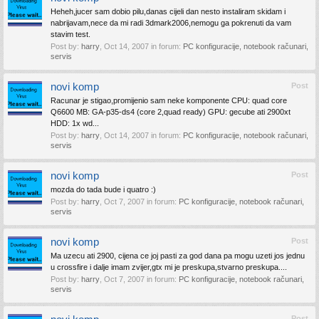
Heheh,jucer sam dobio pilu,danas cijeli dan nesto instaliram skidam i
nabrijavam,nece da mi radi 3dmark2006,nemogu ga pokrenuti da vam
stavim test.
Post by:
harry
,
Oct 14, 2007
in forum:
PC konfiguracije, notebook računari,
servis
novi komp
Post
Racunar je stigao,promijenio sam neke komponente CPU: quad core
Q6600 MB: GA-p35-ds4 (core 2,quad ready) GPU: gecube ati 2900xt
HDD: 1x wd...
Post by:
harry
,
Oct 14, 2007
in forum:
PC konfiguracije, notebook računari,
servis
novi komp
Post
mozda do tada bude i quatro :)
Post by:
harry
,
Oct 7, 2007
in forum:
PC konfiguracije, notebook računari,
servis
novi komp
Post
Ma uzecu ati 2900, cijena ce joj pasti za god dana pa mogu uzeti jos jednu
u crossfire i dalje imam zvijer,gtx mi je preskupa,stvarno preskupa....
Post by:
harry
,
Oct 7, 2007
in forum:
PC konfiguracije, notebook računari,
servis
Post