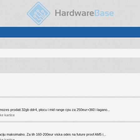
ozes prodati 32gb ddr4, plocu i mid range cpu za 250eur+360 i lagano...
ke kartice
ciju maksimalno. Za tih 160-200eur viska odes na future proof AM5 i...
ke kartice