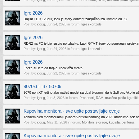
Igre 2026
Daj im i 110-120eur, ipak je story content zaključan iza ultimate ed. :D
Post by:
igor.g
,
Jun 24, 2026
in forum:
Igre i konzole
Igre 2026
RDR2 na PC je bio rasulo po izlasku, kao i GTA Trilogy outsourceani projekat k
Post by:
igor.g
,
Jun 24, 2026
in forum:
Igre i konzole
Igre 2026
Forze su iste od trojke, reciklaža mrtva.
Post by:
igor.g
,
Jun 22, 2026
in forum:
Igre i konzole
9070xt ili rtx 5070ti
9070 non XT jedino ako nađeš model sa dual biosom i da je 2x8 pin. Ako je 
Post by:
igor.g
,
Jun 3, 2026
in forum:
Procesori, RAM, matične ploče i grafičk
Kupovina monitora - sve upite postavljajte ovdje
Tandem oled monitori imaju jailbars/vertical banding na 2025 modelima, tek od f
Post by:
igor.g
,
May 11, 2026
in forum:
Monitori, storage, kućišta, periferija
Kupovina monitora - sve upite postavljajte ovdje