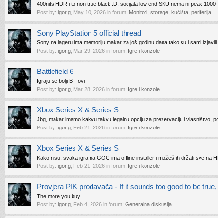
400nits HDR i to non true black :D, socijala low end SKU nema ni peak 100
Post by:
igor.g
,
May 10, 2026
in forum:
Monitori, storage, kućišta, periferija
Sony PlayStation 5 official thread
Sony na lageru ima memoriju makar za još godinu dana tako su i sami izjavili 
Post by:
igor.g
,
Mar 29, 2026
in forum:
Igre i konzole
Battlefield 6
Igraju se bolji BF-ovi
Post by:
igor.g
,
Mar 28, 2026
in forum:
Igre i konzole
Xbox Series X & Series S
Jbg, makar imamo kakvu takvu legalnu opciju za prezervaciju i vlasništvo, por
Post by:
igor.g
,
Feb 21, 2026
in forum:
Igre i konzole
Xbox Series X & Series S
Kako nisu, svaka igra na GOG ima offline installer i možeš ih držati sve na HD
Post by:
igor.g
,
Feb 21, 2026
in forum:
Igre i konzole
Provjera PIK prodavača - If it sounds too good to be true, 
The more you buy....
Post by:
igor.g
,
Feb 4, 2026
in forum:
Generalna diskusija