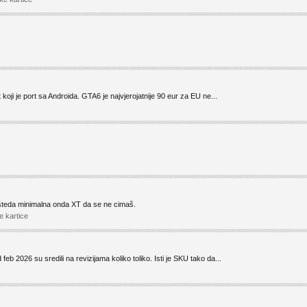
oji je port sa Androida. GTA6 je najvjerojatnije 90 eur za EU ne...
ušteda minimalna onda XT da se ne cimaš.
e kartice
eb 2026 su sredili na revizijama koliko toliko. Isti je SKU tako da...