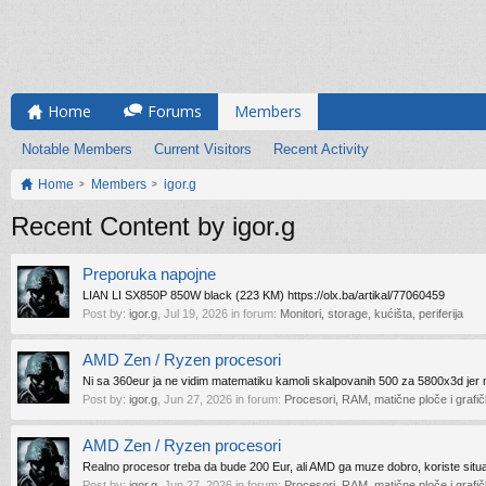
Home
Forums
Members
Notable Members
Current Visitors
Recent Activity
Home
Members
igor.g
Recent Content by igor.g
Preporuka napojne
LIAN LI SX850P 850W black (223 KM) https://olx.ba/artikal/77060459
Post by:
igor.g
,
Jul 19, 2026
in forum:
Monitori, storage, kućišta, periferija
AMD Zen / Ryzen procesori
Ni sa 360eur ja ne vidim matematiku kamoli skalpovanih 500 za 5800x3d jer m
Post by:
igor.g
,
Jun 27, 2026
in forum:
Procesori, RAM, matične ploče i grafič
AMD Zen / Ryzen procesori
Realno procesor treba da bude 200 Eur, ali AMD ga muze dobro, koriste situa
Post by:
igor.g
,
Jun 27, 2026
in forum:
Procesori, RAM, matične ploče i grafič