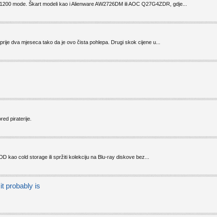
0-1200 mode. Škart modeli kao i Alienware AW2726DM ili AOC Q27G4ZDR, gdje...
prije dva mjeseca tako da je ovo čista pohlepa. Drugi skok cijene u...
ed piraterije.
D kao cold storage ili spržiti kolekciju na Blu-ray diskove bez...
it probably is