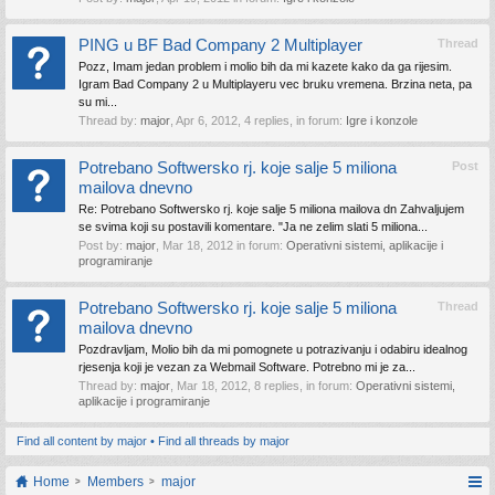
PING u BF Bad Company 2 Multiplayer
Thread
Pozz, Imam jedan problem i molio bih da mi kazete kako da ga rijesim.
Igram Bad Company 2 u Multiplayeru vec bruku vremena. Brzina neta, pa
su mi...
Thread by:
major
,
Apr 6, 2012
, 4 replies, in forum:
Igre i konzole
Potrebano Softwersko rj. koje salje 5 miliona
Post
mailova dnevno
Re: Potrebano Softwersko rj. koje salje 5 miliona mailova dn Zahvaljujem
se svima koji su postavili komentare. "Ja ne zelim slati 5 miliona...
Post by:
major
,
Mar 18, 2012
in forum:
Operativni sistemi, aplikacije i
programiranje
Potrebano Softwersko rj. koje salje 5 miliona
Thread
mailova dnevno
Pozdravljam, Molio bih da mi pomognete u potrazivanju i odabiru idealnog
rjesenja koji je vezan za Webmail Software. Potrebno mi je za...
Thread by:
major
,
Mar 18, 2012
, 8 replies, in forum:
Operativni sistemi,
aplikacije i programiranje
Find all content by major
Find all threads by major
Home
Members
major