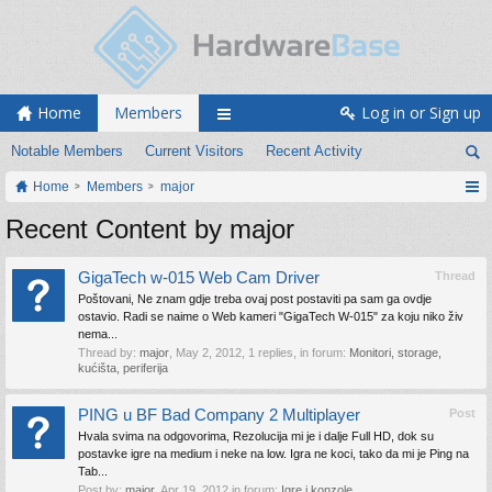
Home
Members
Log in or Sign up
Notable Members
Current Visitors
Recent Activity
Home
Members
major
Recent Content by major
GigaTech w-015 Web Cam Driver
Thread
Poštovani, Ne znam gdje treba ovaj post postaviti pa sam ga ovdje
ostavio. Radi se naime o Web kameri "GigaTech W-015" za koju niko živ
nema...
Thread by:
major
,
May 2, 2012
, 1 replies, in forum:
Monitori, storage,
kućišta, periferija
PING u BF Bad Company 2 Multiplayer
Post
Hvala svima na odgovorima, Rezolucija mi je i dalje Full HD, dok su
postavke igre na medium i neke na low. Igra ne koci, tako da mi je Ping na
Tab...
Post by:
major
,
Apr 19, 2012
in forum:
Igre i konzole