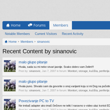
Home
Forums
Members
Notable Members
Current Visitors
Recent Activity
Home
Members
sinanovic
Recent Content by sinanovic
malo glupo pitanje
Hvala, sada su mi neke stvari jasnije. Svako dobro vam želim!!!
Post by:
sinanovic
,
Jan 7, 2007
in forum:
Monitori, storage, kućišta, periferija
malo glupo pitanje
Hvala puno. Shvatio sam da govorite o onoj varijanti koju si mi Dog na početku
Post by:
sinanovic
,
Jan 7, 2007
in forum:
Monitori, storage, kućišta, periferija
Povezivanje PC to TV
Ne trebaš adapter ako imaš činčeve ne telki I naravno s-video ulaz koristi E
Post by:
sinanovic
,
Jan 6, 2007
in forum:
Monitori, storage, kućišta, periferija