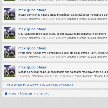
malo glupo pitanje
Imaju li online shop ili neku drugu mogućnost za narudžbe jer me nema u Sar
Post by:
sinanovic
,
Jan 6, 2007
in forum:
Monitori, storage, kućišta, periferija
malo glupo pitanje
O.K. Sam sam rek'o da je glupo, ali ipak hvala i za taj komentar!!! :mrgreen:
Post by:
sinanovic
,
Jan 4, 2007
in forum:
Monitori, storage, kućišta, periferija
malo glupo pitanje
Hvala puno! A glede ove kombinacije o kojoj ste pisali, imate li kakvu preporu
Post by:
sinanovic
,
Jan 4, 2007
in forum:
Monitori, storage, kućišta, periferija
malo glupo pitanje
Možda će zvučati glupo, ali sam negdje čuo da postoji mp3 player koji se uklo
Thread by:
sinanovic
,
Jan 4, 2007
, 14 replies, in forum:
Monitori, storage, kući
Find all content by sinanovic
Find all threads by sinanovic
Home
Members
sinanovic