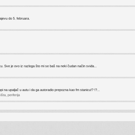
ajevu do 5. februara.
ku. Sve je ovo iz razloga što mi se baš na neki čudan način sviđa...
pi na upaljač u autu i da ga autoradio prepozna kao fm stanicu!? !?...
šta, periferija