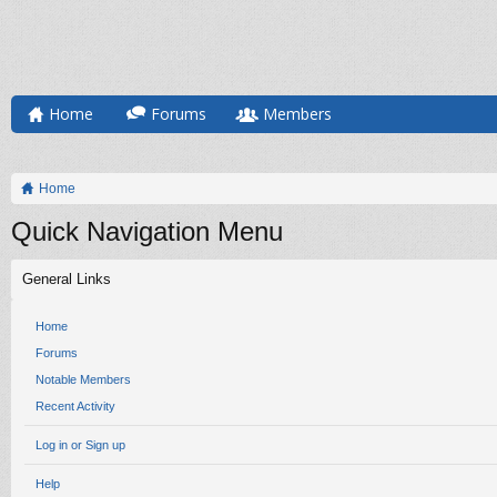
Home
Forums
Members
Home
Quick Navigation Menu
General Links
Home
Forums
Notable Members
Recent Activity
Log in or Sign up
Help