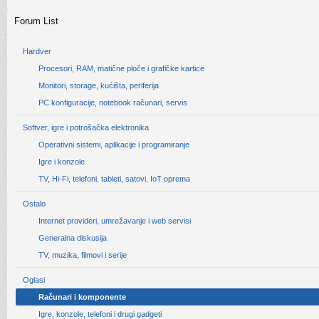
Forum List
Hardver
Procesori, RAM, matične ploče i grafičke kartice
Monitori, storage, kućišta, periferija
PC konfiguracije, notebook računari, servis
Softver, igre i potrošačka elektronika
Operativni sistemi, aplikacije i programiranje
Igre i konzole
TV, Hi-Fi, telefoni, tableti, satovi, IoT oprema
Ostalo
Internet provideri, umrežavanje i web servisi
Generalna diskusija
TV, muzika, filmovi i serije
Oglasi
Računari i komponente
Igre, konzole, telefoni i drugi gadgeti