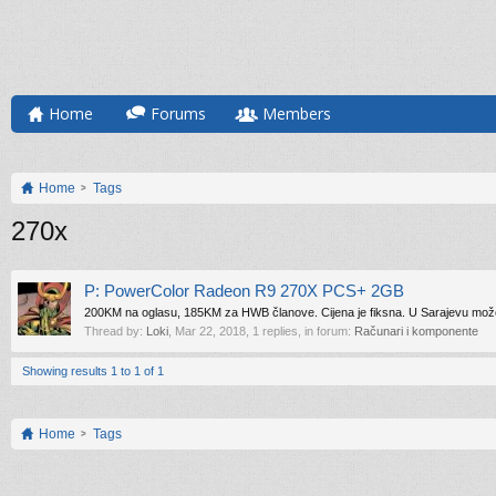
Home
Forums
Members
Home
Tags
270x
P: PowerColor Radeon R9 270X PCS+ 2GB
200KM na oglasu, 185KM za HWB članove. Cijena je fiksna. U Sarajevu može
Thread by:
Loki
,
Mar 22, 2018
, 1 replies, in forum:
Računari i komponente
Showing results 1 to 1 of 1
Home
Tags