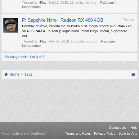
Thread by:
iPlay
,
Oct 12, 2020
, 13 replies, in forum:
Računari i
komponente
P: Sapphire Nitro+ Radeon RX 460 4GB
Thread
Pozdrav društvo, zanima me za koliko bi se mogla prodati ova RX460-ka
sa 4GB RAM-a. Ja sam je kupio novu. Imam kutiju i račun, a garancija
važi...
Thread by:
iPlay
,
May 30, 2018
, 18 replies, in forum:
Računari i
komponente
Showing results 1 to 3 of 3
Home
Tags
Contact Us
Help
Forum software by XenForo
Terms and Rules
Privacy Policy
Style by Arty
®