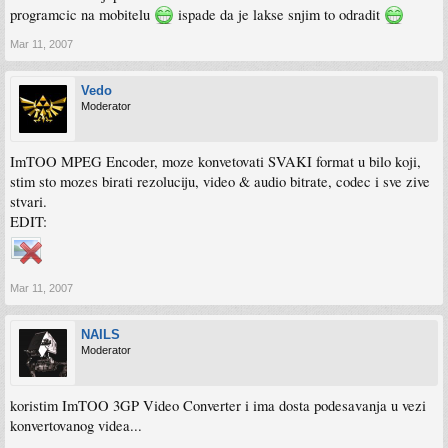
programcic na mobitelu
ispade da je lakse snjim to odradit
Mar 11, 2007
Vedo
Moderator
ImTOO MPEG Encoder, moze konvetovati SVAKI format u bilo koji,
stim sto mozes birati rezoluciju, video & audio bitrate, codec i sve zive
stvari.
EDIT:
Mar 11, 2007
NAILS
Moderator
koristim ImTOO 3GP Video Converter i ima dosta podesavanja u vezi
konvertovanog videa...