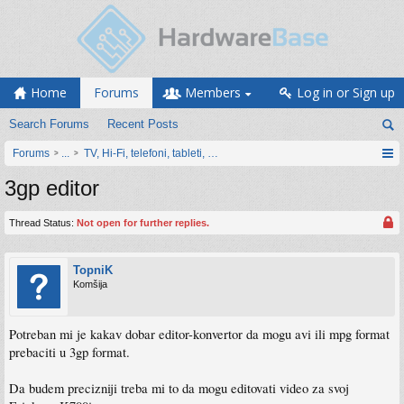
Home
Forums
Members
Log in or Sign up
Search Forums
Recent Posts
Forums
...
TV, Hi-Fi, telefoni, tableti, satovi, IoT oprema
3gp editor
Thread Status:
Not open for further replies.
TopniK
Komšija
Potreban mi je kakav dobar editor-konvertor da mogu avi ili mpg format
prebaciti u 3gp format.
Da budem precizniji treba mi to da mogu editovati video za svoj