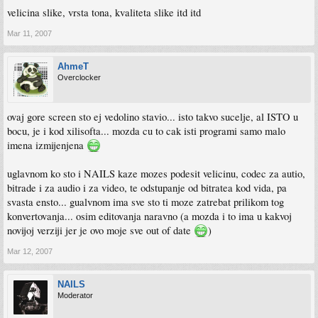
velicina slike, vrsta tona, kvaliteta slike itd itd
Mar 11, 2007
AhmeT
Overclocker
ovaj gore screen sto ej vedolino stavio... isto takvo sucelje, al ISTO u
bocu, je i kod xilisofta... mozda cu to cak isti programi samo malo
imena izmijenjena
uglavnom ko sto i NAILS kaze mozes podesit velicinu, codec za autio,
bitrade i za audio i za video, te odstupanje od bitratea kod vida, pa
svasta ensto... gualvnom ima sve sto ti moze zatrebat prilikom tog
konvertovanja... osim editovanja naravno (a mozda i to ima u kakvoj
novijoj verziji jer je ovo moje sve out of date
)
Mar 12, 2007
NAILS
Moderator