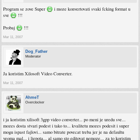
Program se zove Super
i moze konvertovati svaki fcking format u
sve
!!!
Probaj
!!!
Mar 11, 2007
Dog_Father
Moderator
Ja koristim Xilosoft Video Converter.
Mar 11, 2007
AhmeT
Overclocker
i ja koristim xilisoft 3gpp video converter... po meni je uredu sve...
mozes dosta stvari podest i tako to... kvalitetu mozes podesit i super
mogu ispast fajlovi... samo bitrate povecat treba jer je na defaultu
veoma mal... i ljepota... al samo sto editovat nemoze... za to koristim