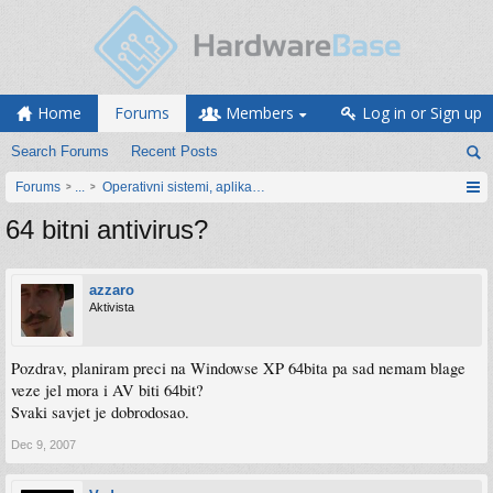
Home
Forums
Members
Log in or Sign up
Search Forums
Recent Posts
Forums
...
Operativni sistemi, aplikacije i programiranje
64 bitni antivirus?
azzaro
Aktivista
Pozdrav, planiram preci na Windowse XP 64bita pa sad nemam blage
veze jel mora i AV biti 64bit?
Svaki savjet je dobrodosao.
Dec 9, 2007