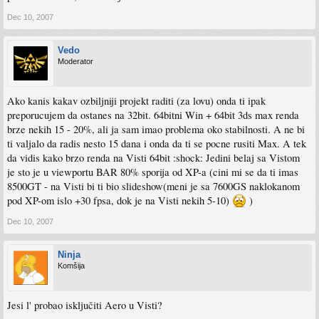
Dec 10, 2007
Vedo
Moderator
Ako kanis kakav ozbiljniji projekt raditi (za lovu) onda ti ipak
preporucujem da ostanes na 32bit. 64bitni Win + 64bit 3ds max renda
brze nekih 15 - 20%, ali ja sam imao problema oko stabilnosti. A ne bi
ti valjalo da radis nesto 15 dana i onda da ti se pocne rusiti Max. A tek
da vidis kako brzo renda na Visti 64bit :shock: Jedini belaj sa Vistom
je sto je u viewportu BAR 80% sporija od XP-a (cini mi se da ti imas
8500GT - na Visti bi ti bio slideshow(meni je sa 7600GS naklokanom
pod XP-om islo +30 fpsa, dok je na Visti nekih 5-10)
)
Dec 10, 2007
Ninja
Komšija
Jesi l' probao isključiti Aero u Visti?