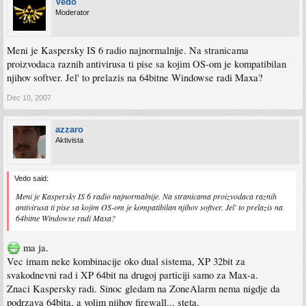
Vedo
Moderator
Meni je Kaspersky IS 6 radio najnormalnije. Na stranicama
proizvodaca raznih antivirusa ti pise sa kojim OS-om je kompatibilan
njihov softver. Jel' to prelazis na 64bitne Windowse radi Maxa?
Dec 10, 2007
azzaro
Aktivista
Vedo said:
Meni je Kaspersky IS 6 radio najnormalnije. Na stranicama proizvodaca raznih
antivirusa ti pise sa kojim OS-om je kompatibilan njihov softver. Jel' to prelazis na
64bitne Windowse radi Maxa?
ma ja.
Vec imam neke kombinacije oko dual sistema, XP 32bit za
svakodnevni rad i XP 64bit na drugoj particiji samo za Max-a.
Znaci Kaspersky radi. Sinoc gledam na ZoneAlarm nema nigdje da
podrzava 64bita, a volim njihov firewall... steta.