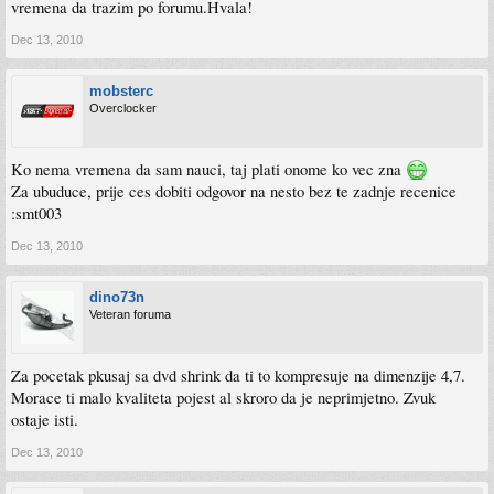
vremena da trazim po forumu.Hvala!
Dec 13, 2010
mobsterc
Overclocker
Ko nema vremena da sam nauci, taj plati onome ko vec zna
Za ubuduce, prije ces dobiti odgovor na nesto bez te zadnje recenice
:smt003
Dec 13, 2010
dino73n
Veteran foruma
Za pocetak pkusaj sa dvd shrink da ti to kompresuje na dimenzije 4,7.
Morace ti malo kvaliteta pojest al skroro da je neprimjetno. Zvuk
ostaje isti.
Dec 13, 2010