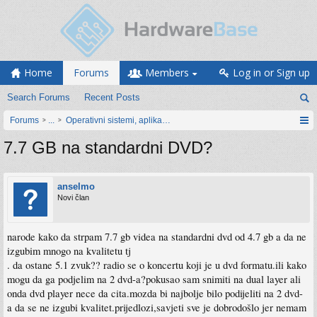
Home
Forums
Members
Log in or Sign up
Search Forums
Recent Posts
Forums
...
Operativni sistemi, aplikacije i programiranje
7.7 GB na standardni DVD?
anselmo
Novi član
narode kako da strpam 7.7 gb videa na standardni dvd od 4.7 gb a da ne
izgubim mnogo na kvalitetu tj
. da ostane 5.1 zvuk?? radio se o koncertu koji je u dvd formatu.ili kako
mogu da ga podjelim na 2 dvd-a?pokusao sam snimiti na dual layer ali
onda dvd player nece da cita.mozda bi najbolje bilo podijeliti na 2 dvd-
a da se ne izgubi kvalitet.prijedlozi,savjeti sve je dobrodošlo jer nemam