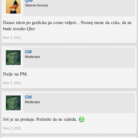
Qler
Veteran foruma
Danas idem po graficku pa cemo vidjeti... Nemoj mene da ceka, da ne
bude izradio Qler
Nov 2, 2011
GW
Moderator
Dalje na PM.
Nov 2, 2011
GW
Moderator
Još je na prodaju. Požurite da ne zahrđa.
Nov 2, 2011