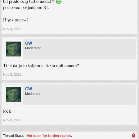
bil prodo ovaj turbo modul ?
posto vec posjedujem S1.
If yes price=?
Nov 4, 2011
GW
Moderator
Ti bi da ja to šaljem u Tuzlu radi cenera?
Nov 5, 2011
GW
Moderator
lock
Nov 8, 2011
Thread Status:
Not open for further replies.