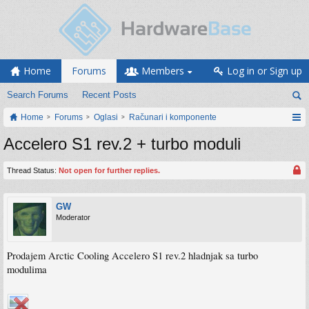
Home
Forums
Members
Log in or Sign up
Search Forums
Recent Posts
Home
Forums
Oglasi
Računari i komponente
Accelero S1 rev.2 + turbo moduli
Thread Status:
Not open for further replies.
GW
Moderator
Prodajem Arctic Cooling Accelero S1 rev.2 hladnjak sa turbo
modulima