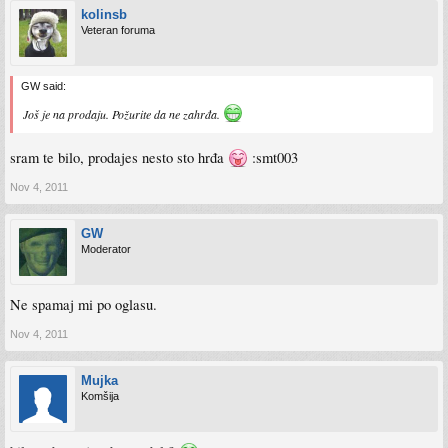
kolinsb
Veteran foruma
GW said:
Još je na prodaju. Požurite da ne zahrđa.
sram te bilo, prodajes nesto sto hrđa
:smt003
Nov 4, 2011
GW
Moderator
Ne spamaj mi po oglasu.
Nov 4, 2011
Mujka
Komšija