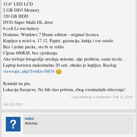
15.6" LED LCD
2 GB DD3 Memory
320 GB HDD
DVD-Super Multi DL drive
6 cell Li-ion battery
Dodatno: Windows 7 Home edition - original licenca
Kupljen u m:tel-u, 17.12. Papiri, garancija, kutija i sve ostalo.
Bez i jedne packe, sto bi se reklo.
Cijena 600KM, bez cjenkanja.
Ako trebaju fotografije uređaja nekome, nije problem, samo recite.
Laptop koristen maksimalno 20 sati, otkako je kupljen. Razlog:
viewtopic.php?f=6&t=30034
Kontakt na pm.
Lokacija:Sarajevo. Ne bih slao poštom, zbog eventualnih oštećenja!
Last edited by a moderator:
Feb 11, 2018
Jan 10, 2013
neko
Aktivista