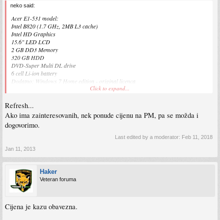
neko said:
Acer E1-531 model:
Intel B820 (1.7 GHz, 2MB L3 cache)
Intel HD Graphics
15.6" LED LCD
2 GB DD3 Memory
320 GB HDD
DVD-Super Multi DL drive
6 cell Li-ion battery
Dodatno: Windows 7 Home edition - original licenca
Click to expand...
Kupljen u m:tel-u, 17.12. Papiri, garancija, kutija i sve ostalo.
Bez i jedne packe, sto bi se reklo.
Refresh...
Cijena 600KM.
Ako trebaju fotografije uređaja nekome, nije problem, samo recite.
Ako ima zainteresovanih, nek ponude cijenu na PM, pa se možda i
Laptop koristen maksimalno 20 sati, otkako je kupljen. Razlog:
viewtopic.php?
dogovorimo.
f=6&t=30034
Last edited by a moderator:
Feb 11, 2018
Kontakt na pm.
Jan 11, 2013
Lokacija:Sarajevo. Ne bih slao poštom, zbog eventualnih oštećenja!
Haker
Veteran foruma
Cijena je kazu obavezna.