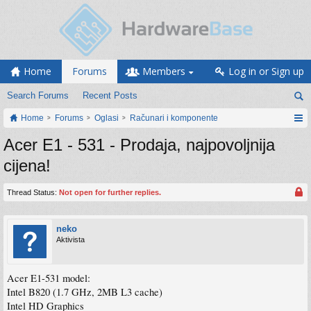
Home
Forums
Members
Log in or Sign up
Search Forums
Recent Posts
Home
Forums
Oglasi
Računari i komponente
Acer E1 - 531 - Prodaja, najpovoljnija
cijena!
Thread Status:
Not open for further replies.
neko
Aktivista
Acer E1-531 model:
Intel B820 (1.7 GHz, 2MB L3 cache)
Intel HD Graphics