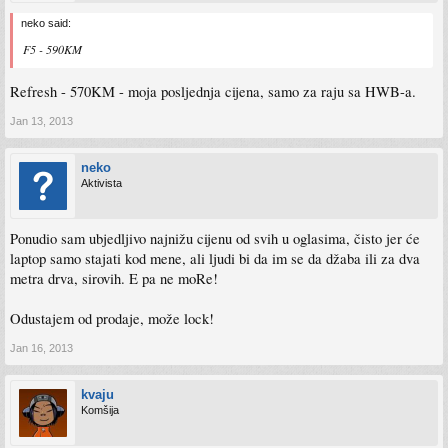
neko said:
F5 - 590KM
Refresh - 570KM - moja posljednja cijena, samo za raju sa HWB-a.
Jan 13, 2013
neko
Aktivista
Ponudio sam ubjedljivo najnižu cijenu od svih u oglasima, čisto jer će
laptop samo stajati kod mene, ali ljudi bi da im se da džaba ili za dva
metra drva, sirovih. E pa ne moRe!
Odustajem od prodaje, može lock!
Jan 16, 2013
kvaju
Komšija