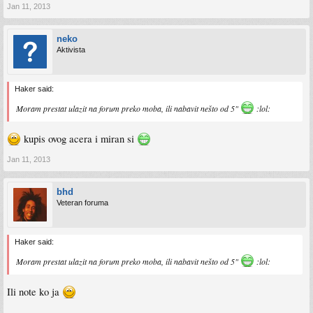
Jan 11, 2013
neko
Aktivista
Haker said:
Moram prestat ulazit na forum preko moba, ili nabavit nešto od 5"
:lol:
kupis ovog acera i miran si
Jan 11, 2013
bhd
Veteran foruma
Haker said:
Moram prestat ulazit na forum preko moba, ili nabavit nešto od 5"
:lol:
Ili note ko ja