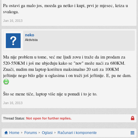
Pa ostavi ga malo jos, mozda ga netko i kupi, prvi je mjesec, kriza u
svakoga.
Jan 16, 2013
neko
Aktivista
Ma nije problem u tome, već me ljudi zovu i traže da im prodam za
520-550KM i još me ubjeđuju kako se "nov" može naći za 680KM.
Znači, nudim mu laptop korišten maksimalno 20 sati za 100KM
jeftinije nego bilo gdje u oglasima i on traži još jeftinije. E, pa ne dam.
Što se mene tiče, laptop više nije u ponudi i to je to.
Jan 16, 2013
Thread Status:
Not open for further replies.
Home
Forums
Oglasi
Računari i komponente