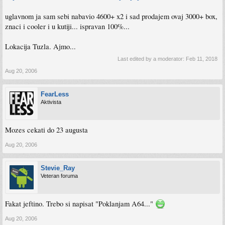
uglavnom ja sam sebi nabavio 4600+ x2 i sad prodajem ovaj 3000+ box,
znaci i cooler i u kutiji... ispravan 100%...
Lokacija Tuzla. Ajmo...
Last edited by a moderator:
Feb 11, 2018
Aug 20, 2006
FearLess
Aktivista
Mozes cekati do 23 augusta
Aug 20, 2006
Stevie_Ray
Veteran foruma
Fakat jeftino. Trebo si napisat "Poklanjam A64..."
Aug 20, 2006