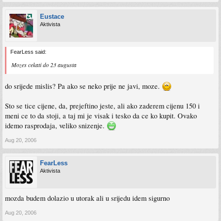
Eustace
Aktivista
FearLess said:
Mozes cekati do 23 augusta
do srijede mislis? Pa ako se neko prije ne javi, moze.
Sto se tice cijene, da, prejeftino jeste, ali ako zaderem cijenu 150 i
meni ce to da stoji, a taj mi je visak i tesko da ce ko kupit. Ovako
idemo rasprodaja, veliko snizenje.
Aug 20, 2006
FearLess
Aktivista
mozda budem dolazio u utorak ali u srijedu idem sigurno
Aug 20, 2006