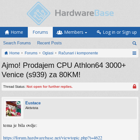
Home
Forums
Members
Log in or Sign up
Search Forums
Recent Posts
Home
Forums
Oglasi
Računari i komponente
Ajmo! Prodajem CPU Athlon64 3000+
Venice (s939) za 80KM!
Thread Status:
Not open for further replies.
Eustace
Aktivista
tema je bila ovdje:
https://forum.hardwarebase.net/viewtopic.php?t=4622