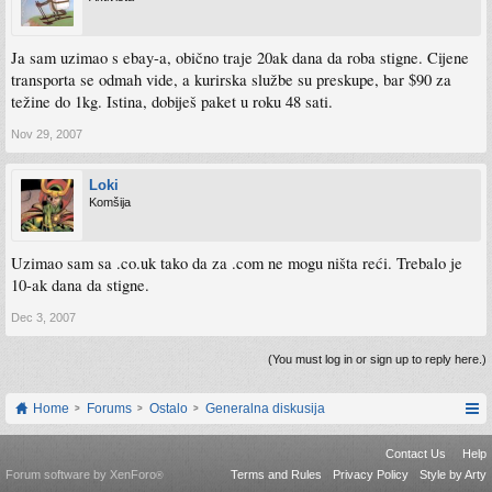
Ja sam uzimao s ebay-a, obično traje 20ak dana da roba stigne. Cijene
transporta se odmah vide, a kurirska službe su preskupe, bar $90 za
težine do 1kg. Istina, dobiješ paket u roku 48 sati.
Nov 29, 2007
Loki
Komšija
Uzimao sam sa .co.uk tako da za .com ne mogu ništa reći. Trebalo je
10-ak dana da stigne.
Dec 3, 2007
(You must log in or sign up to reply here.)
Home
Forums
Ostalo
Generalna diskusija
Contact Us
Help
Forum software by XenForo
Terms and Rules
Privacy Policy
Style by Arty
®