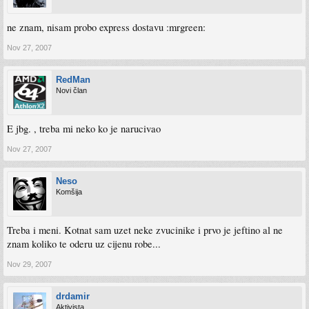
ne znam, nisam probo express dostavu :mrgreen:
Nov 27, 2007
RedMan
Novi član
E jbg. , treba mi neko ko je narucivao
Nov 27, 2007
Neso
Komšija
Treba i meni. Kotnat sam uzet neke zvucinike i prvo je jeftino al ne
znam koliko te oderu uz cijenu robe...
Nov 29, 2007
drdamir
Aktivista