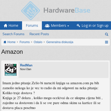
Home
Forums
Members
Log in or Sign up
Search Forums
Recent Posts
Home
Forums
Ostalo
Generalna diskusija
Amazon
RedMan
Novi član
Imam jedno pitanje.Zelio bi naruciti knjigu sa amazon.com pa bih
zamolio nekoga ko je vec to radio da mi odgovori na neka pitanja:
Koliko traje dostava ?
Knjiga je 27 dolara , koliko mogu ocekivai da ce ukupna cijena biti ,
zajedno sa dostavom i da li se sve pare odma skinu sa kartice ili se
dostava placa posebno