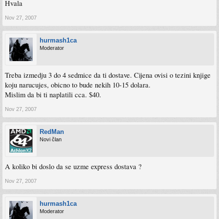
Hvala
Nov 27, 2007
hurmash1ca
Moderator
Treba izmedju 3 do 4 sedmice da ti dostave. Cijena ovisi o tezini knjige
koju narucujes, obicno to bude nekih 10-15 dolara.
Mislim da bi ti naplatili cca. $40.
Nov 27, 2007
RedMan
Novi član
A koliko bi doslo da se uzme express dostava ?
Nov 27, 2007
hurmash1ca
Moderator