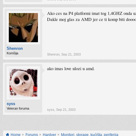
Ako ces na P4 platformi imat tog 1,4GHZ onda u
Dakle moj glas za AMD jer ce ti komp biti doooo
Shenron
Komšija
Shenron
,
Sep 21, 2003
ako imas love ulozi u amd.
syss
Veteran foruma
syss
,
Sep 21, 2003
Home
Forums
Hardver
Monitori, storage, kućišta, periferija