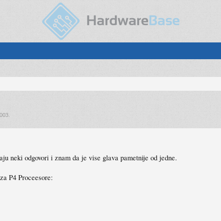
2003
.
aju neki odgovori i znam da je vise glava pametnije od jedne.
 za P4 Proceesore: