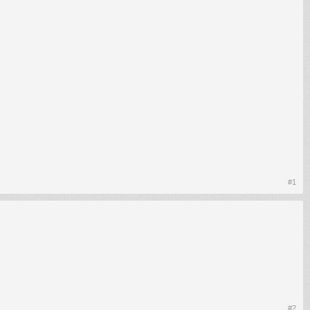
#1
#2