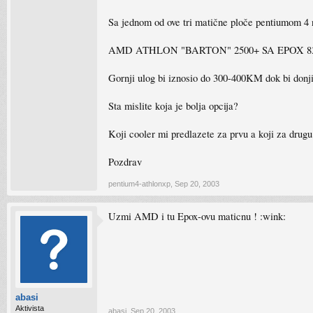
Sa jednom od ove tri matične ploče pentiumom 4
AMD ATHLON "BARTON" 2500+ SA EPOX 8
Gornji ulog bi iznosio do 300-400KM dok bi donj
Sta mislite koja je bolja opcija?
Koji cooler mi predlazete za prvu a koji za drugu
Pozdrav
pentium4-athlonxp
,
Sep 20, 2003
Uzmi AMD i tu Epox-ovu maticnu ! :wink:
abasi
Aktivista
abasi
,
Sep 20, 2003