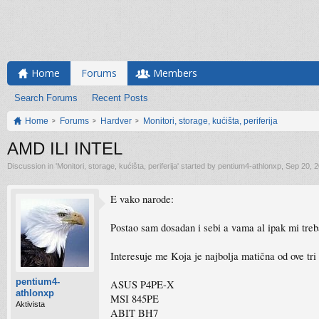
Home
Forums
Members
Search Forums
Recent Posts
Home
Forums
Hardver
Monitori, storage, kućišta, periferija
AMD ILI INTEL
Discussion in '
Monitori, storage, kućišta, periferija
' started by
pentium4-athlonxp
,
Sep 20, 
E vako narode:
Postao sam dosadan i sebi a vama al ipak mi treb
Interesuje me Koja je najbolja matična od ove tri
pentium4-
ASUS P4PE-X
athlonxp
MSI 845PE
Aktivista
ABIT BH7