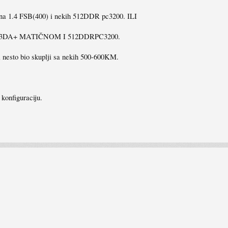
 na 1.4 FSB(400) i nekih 512DDR pc3200. ILI
3DA+ MATIČNOM I 512DDRPC3200.
i nesto bio skuplji sa nekih 500-600KM.
 konfiguraciju.