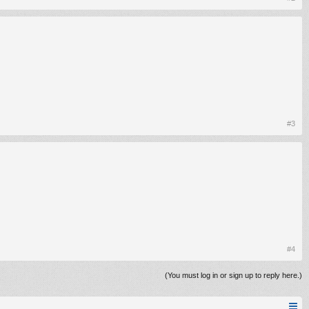
#3
#4
(You must log in or sign up to reply here.)