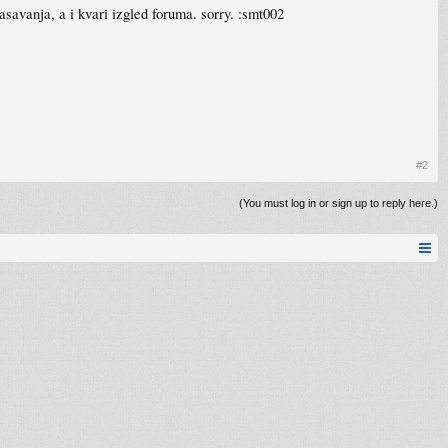
lasavanja, a i kvari izgled foruma. sorry. :smt002
#2
(You must log in or sign up to reply here.)