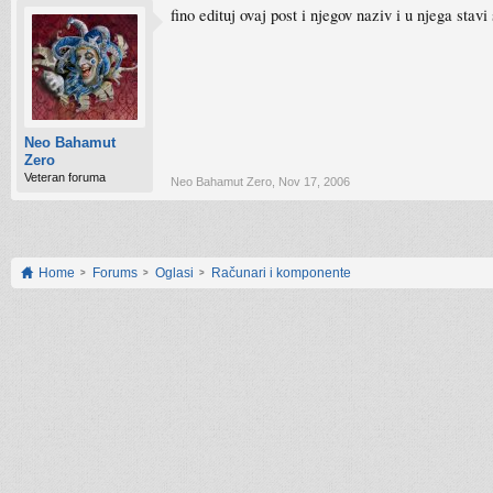
fino edituj ovaj post i njegov naziv i u njega sta
Neo Bahamut
Zero
Veteran foruma
Neo Bahamut Zero
,
Nov 17, 2006
Home
Forums
Oglasi
Računari i komponente