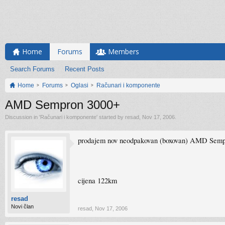
Home
Forums
Members
Search Forums
Recent Posts
Home
Forums
Oglasi
Računari i komponente
AMD Sempron 3000+
Discussion in '
Računari i komponente
' started by
resad
,
Nov 17, 2006
.
prodajem nov neodpakovan (boxovan) AMD Sem
cijena 122km
resad
Novi član
resad
,
Nov 17, 2006