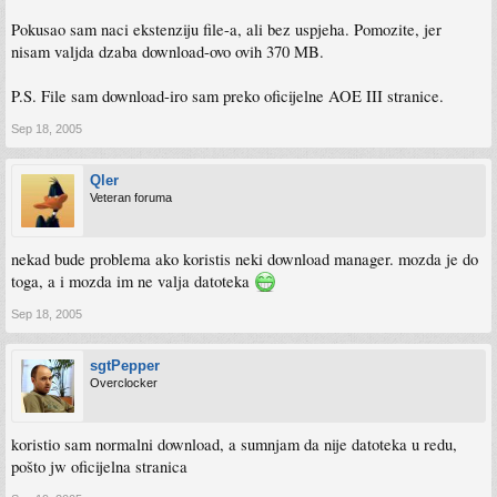
Pokusao sam naci ekstenziju file-a, ali bez uspjeha. Pomozite, jer
nisam valjda dzaba download-ovo ovih 370 MB.
P.S. File sam download-iro sam preko oficijelne AOE III stranice.
Sep 18, 2005
Qler
Veteran foruma
nekad bude problema ako koristis neki download manager. mozda je do
toga, a i mozda im ne valja datoteka
Sep 18, 2005
sgtPepper
Overclocker
koristio sam normalni download, a sumnjam da nije datoteka u redu,
pošto jw oficijelna stranica