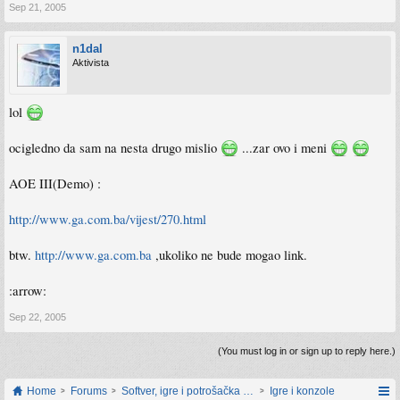
Sep 21, 2005
n1dal
Aktivista
lol
ocigledno da sam na nesta drugo mislio
...zar ovo i meni
AOE III(Demo) :
http://www.ga.com.ba/vijest/270.html
btw.
http://www.ga.com.ba
,ukoliko ne bude mogao link.
:arrow:
Sep 22, 2005
(You must log in or sign up to reply here.)
Home
Forums
Softver, igre i potrošačka elektronika
Igre i konzole