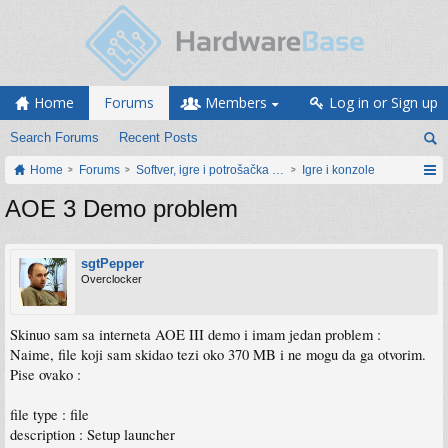
Home
Forums
Members
Log in or Sign up
Search Forums
Recent Posts
Home
Forums
Softver, igre i potrošačka elektronika
Igre i konzole
AOE 3 Demo problem
sgtPepper
Overclocker
Skinuo sam sa interneta AOE III demo i imam jedan problem :
Naime, file koji sam skidao tezi oko 370 MB i ne mogu da ga otvorim.
Pise ovako :
file type : file
description : Setup launcher