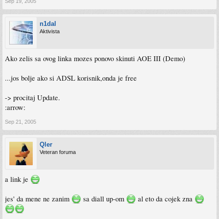
Sep 19, 2005
n1dal
Aktivista
Ako zelis sa ovog linka mozes ponovo skinuti AOE III (Demo)
...jos bolje ako si ADSL korisnik,onda je free
-> procitaj Update.
:arrow:
Sep 21, 2005
Qler
Veteran foruma
a link je
jes' da mene ne zanim
sa diall up-om
al eto da cojek zna