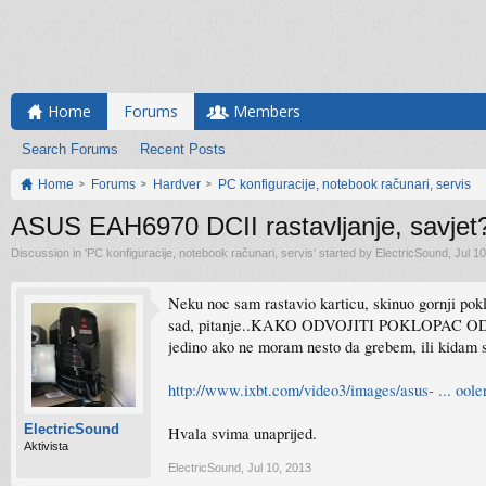
Home
Forums
Members
Search Forums
Recent Posts
Home
Forums
Hardver
PC konfiguracije, notebook računari, servis
ASUS EAH6970 DCII rastavljanje, savj
Discussion in '
PC konfiguracije, notebook računari, servis
' started by
ElectricSound
,
Jul 1
Neku noc sam rastavio karticu, skinuo gornji pok
sad, pitanje..KAKO ODVOJITI POKLOPAC OD VENT
jedino ako ne moram nesto da grebem, ili kidam sa
http://www.ixbt.com/video3/images/asus- ... oole
ElectricSound
Hvala svima unaprijed.
Aktivista
ElectricSound
,
Jul 10, 2013