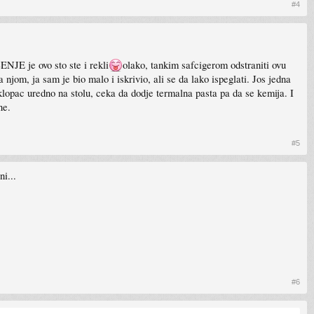
#4
SENJE je ovo sto ste i rekli
olako, tankim safcigerom odstraniti ovu
a njom, ja sam je bio malo i iskrivio, ali se da lako ispeglati. Jos jedna
klopac uredno na stolu, ceka da dodje termalna pasta pa da se kemija. I
ne.
#5
i...
#6