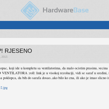
et?! RJESENO
0, 2013
.
lopac, koji ide u kompletu sa ventilatorima, da malo ocistim prasinu..veci
ILATORA :roll: link je u visokoj rezoluciji, vidi se saraf u sredin
 poklopca, da bih do sarafa dosao..ako bilo ko zna, ili ako je imao slicno i
r2.jpg