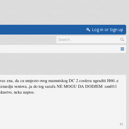
Log in or Sign up
na vas zna, da cu umjesto ovog mamutskog DC 2 coolera ugraditi H60..e
i, izmedju ventova..ja do tog sarafa NE MOGU DA DODJEM :smt011
skustvo, neka napise.
#1