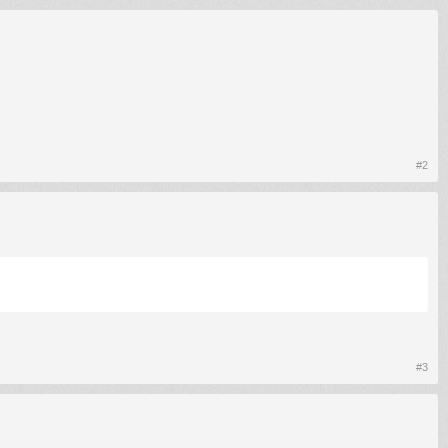
#2
#3