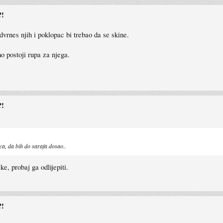
?!
dvrnes njih i poklopac bi trebao da se skine.
 postoji rupa za njega.
?!
ca, da bih do sarafa dosao..
ake, probaj ga odlijepiti.
?!