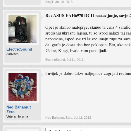
KingT
,
Jul 10, 2013
Re: ASUS EAH6970 DCII rastavljanje, savjet
Opet je skinuo maloprije, skinuo ta crna 4 sarafica
sredisnju ukrasnu lajsnu, tu se ispod nalazi taj sar
napomena, ispod sve tri lajsne imaju rupe za sara
da, grafa je dosta tisa bez poklopca. Eto, ako neko
ElectricSound
@dmr, Kingt, hvala vam puno ljudi.
Aktivista
ElectricSound
,
Jul 11, 2013
I uvijek je dobro takve naljepnice zagrijati recim
Neo Bahamut
Zero
Veteran foruma
Neo Bahamut Zero
,
Jul 11, 2013