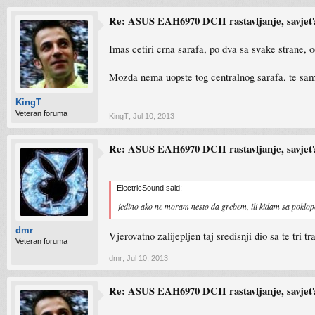
Re: ASUS EAH6970 DCII rastavljanje, savjet
Imas cetiri crna sarafa, po dva sa svake strane, o
Mozda nema uopste tog centralnog sarafa, te samo
KingT
Veteran foruma
KingT
,
Jul 10, 2013
Re: ASUS EAH6970 DCII rastavljanje, savjet
ElectricSound said:
jedino ako ne moram nesto da grebem, ili kidam sa poklop
dmr
Vjerovatno zalijepljen taj sredisnji dio sa te tri tr
Veteran foruma
dmr
,
Jul 10, 2013
Re: ASUS EAH6970 DCII rastavljanje, savjet