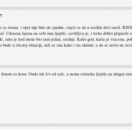
?!
 sa strane, i opet nije htio da spadne, osjeti se da u sredini drzi saraf..RJE
af. Ukrasna lajsna na sebi ima ljepilo, savitljiva je, i treba dobro pripaziti s
fe, iako je kod mene bio sam jedan, srednji. Kako god, karta je vracena, po
 bude u slicnoj situaciji, nek se zna kako i sta skinuti, a da se nesto ne zez
o fenom za kosu. Onda ide k'o od sale, a nema ostataka ljepila na drugoj stran