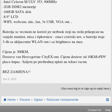
-Intel Celeron M ULV 353, 900MHz
-2GB DDR2 memorije
-160GB SATA disk
-8.9" LCD
-WIFI, webcam, mic, lan, 3x USB, VGA out...
Baterija se vecinom ne koristi jer netbook stoji na stolu prikopcan na
vanjski monitor, misa i tipkovnicu - znaci estetski nov, a baterija traje
3-4h sa ukljucenim WLAN-om i sa brightness na max.
Cijena je 300KM,
Dostava van Hercegovine CityEX-om. Cijenu dostave od 10KM+PDV
placa kupac. Saljem po prethodnoj uplati na tekuci racun.
BEZ ZAMJENA!!
Jun 4, 2011
(You must log in or sign up to reply here.)
Home
Forums
Oglasi
Računari i komponente
Contact Us
Help