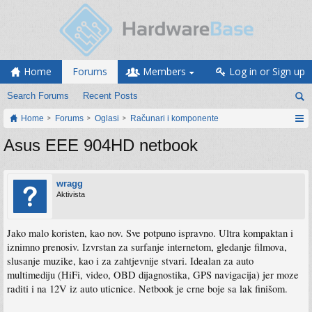
Home
Forums
Members
Log in or Sign up
Search Forums
Recent Posts
Home
Forums
Oglasi
Računari i komponente
Asus EEE 904HD netbook
wragg
Aktivista
Jako malo koristen, kao nov. Sve potpuno ispravno. Ultra kompaktan i
iznimno prenosiv. Izvrstan za surfanje internetom, gledanje filmova,
slusanje muzike, kao i za zahtjevnije stvari. Idealan za auto
multimediju (HiFi, video, OBD dijagnostika, GPS navigacija) jer moze
raditi i na 12V iz auto uticnice. Netbook je crne boje sa lak finišom.