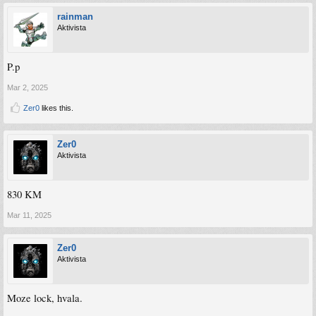
rainman
Aktivista
P.p
Mar 2, 2025
Zer0
likes this.
Zer0
Aktivista
830 KM
Mar 11, 2025
Zer0
Aktivista
Moze lock, hvala.