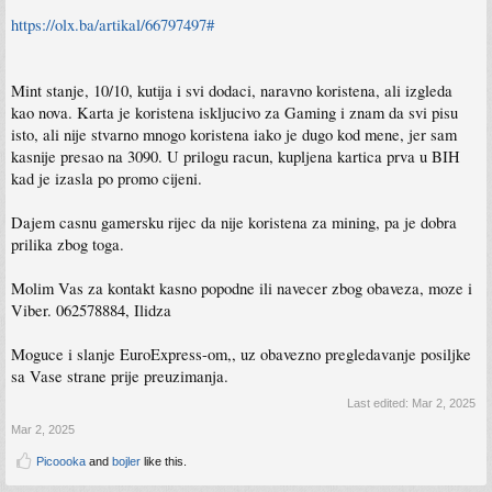
https://olx.ba/artikal/66797497#
Mint stanje, 10/10, kutija i svi dodaci, naravno koristena, ali izgleda
kao nova. Karta je koristena iskljucivo za Gaming i znam da svi pisu
isto, ali nije stvarno mnogo koristena iako je dugo kod mene, jer sam
kasnije presao na 3090. U prilogu racun, kupljena kartica prva u BIH
kad je izasla po promo cijeni.
Dajem casnu gamersku rijec da nije koristena za mining, pa je dobra
prilika zbog toga.
Molim Vas za kontakt kasno popodne ili navecer zbog obaveza, moze i
Viber. 062578884, Ilidza
Moguce i slanje EuroExpress-om,, uz obavezno pregledavanje posiljke
sa Vase strane prije preuzimanja.
Last edited:
Mar 2, 2025
Mar 2, 2025
Picoooka
and
bojler
like this.