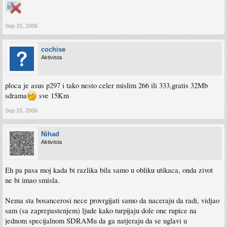
Sep 15, 2006
cochise
Aktivista
ploca je asus p297 i tako nesto celer mislim 266 ili 333,gratis 32Mb
sdrama
sve 15Km
Sep 15, 2006
Nihad
Aktivista
Eh pa pasa moj kada bi razlika bila samo u obliku utikaca, onda zivot
ne bi imao smisla.
Nema sta bosancerosi nece provrgijati samo da naceraju da radi, vidjao
sam (sa zaprepastenjem) ljude kako turpijaju dole one rupice na
jednom specijalnom SDRAMu da ga natjeraju da se uglavi u