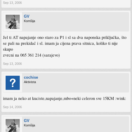
Sep 13, 2006
GV
Komšija
Jel ti AT napajanje ono staro za P1 i sl sa dva naponska priključka, što
se pali na prekidač i sl. imam ja cijena prava sitnica, koliko ti nije
skupo
zvrcni na 065 361 214 (sarajevo)
Sep 13, 2006
cochise
Aktivista
imam ja neko at kuciste,napajanje,mbo+neki celeron sve 15KM :wink:
Sep 14, 2006
GV
Komšija