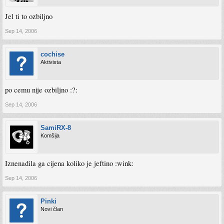
Jel ti to ozbiljno
Sep 14, 2006
cochise
Aktivista
po cemu nije ozbiljno :?:
Sep 14, 2006
SamiRX-8
Komšija
Iznenadila ga cijena koliko je jeftino :wink:
Sep 14, 2006
Pinki
Novi član