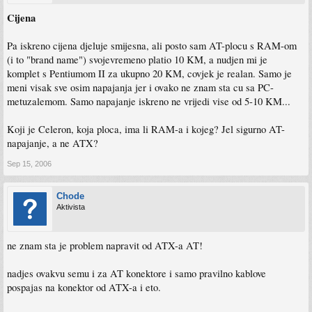
Cijena
Pa iskreno cijena djeluje smijesna, ali posto sam AT-plocu s RAM-om
(i to "brand name") svojevremeno platio 10 KM, a nudjen mi je
komplet s Pentiumom II za ukupno 20 KM, covjek je realan. Samo je
meni visak sve osim napajanja jer i ovako ne znam sta cu sa PC-
metuzalemom. Samo napajanje iskreno ne vrijedi vise od 5-10 KM...
Koji je Celeron, koja ploca, ima li RAM-a i kojeg? Jel sigurno AT-
napajanje, a ne ATX?
Sep 15, 2006
Chode
Aktivista
ne znam sta je problem napravit od ATX-a AT!
nadjes ovakvu semu i za AT konektore i samo pravilno kablove
pospajas na konektor od ATX-a i eto.