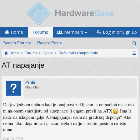
Home
Forums
Members
Log in or Sign up
Search Forums
Recent Posts
Home
Forums
Oglasi
Računari i komponente
AT napajanje
Pinki
Novi član
Da jos jednom upitam kad je onaj post zakljucan, a ne nadjoh nista cak
ni na onom smetljistu od autopijace (i cigani presli na ATX
Ima li
nade da iskopam igdje AT-napajanje, osim na gradskoj deponiji? Ako
nema niko ideja ni sada, necu peglati dalje s trecim postom na istu
temu...
Sep 13, 2006