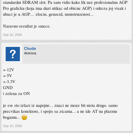
standardni SDRAM slot. Pa sam vidio kako lik uze profesionalnu AGP
Pro graficku (koja ima duzi utikac od obicne AGP) i odreza joj visak i
ubaci je u AGP.... zlocin, genocid, monstruoznost...
Naravno rezultat je smece.
Sep 16, 2006
Chode
Aktivista
+-12V
+-5V
+-3.3V
GND
i zelena za ON
je sve sto izlazi iz napojne... znaci ne moze bit nista drugo. samo
precvikas konektore, i spojis sa zicama... a ne ide AT na plazmu
bogamu...
Sep 16, 2006